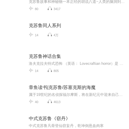
克苏鲁故事和神秘物一本正经的胡说八道~人类的脑洞到底能有多大呢看看全世界的人类个体对各种神秘物的奇思妙想吧~——“洛夫克拉夫特”如是说
80
3417
克苏鲁同人系列
14
4万
克苏鲁神话合集
洛夫克拉夫特式恐怖 （英语： Lovecraftian horror）是 恐怖小说 的一个子类别，以 美国 作家 H·P·洛夫克拉夫特 的名字命名，其著重强调未知的宇宙恐怖，而非血腥或其他惊吓元素。 洛夫克拉夫特的作品强调 宇宙主义 哲学，认为正常表面掩饰下的潜在现实...
14
805
章鱼读书|克苏鲁/苏塞克斯的海魔
属于19世纪的名侦探福尔摩斯，将在新纪元中迎来自己最后的荣光。1910年，“大衮俱乐部”的主要成员接连被谋杀，其中包括福尔摩斯的哥哥麦考夫，尸体面目全非。福尔摩斯和华生追踪线索，发现线索最终指向了某个邪恶传说——苏塞克斯的海魔。不仅如此，整个...
40
4613
中式克苏鲁《窃丹》
中式克苏鲁凡骨登仙窃妄丹，乾坤倒悬血肉寒