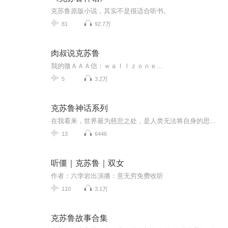
克苏鲁原版小说，其实不是很适合听书。
81
92.7万
肉叔说克苏鲁
我的微ＡＡＡ信：ｗａｌｌｚｏｎｅ...
5
3.2万
克苏鲁神话系列
在我看来，世界最为慈悲之处，是人类无法将自身的思维内容相互关联。我们栖身在一个波澜不惊的无知岛屿上，处于一片浩瀚无尽的黑色汪洋中，但这并不意味着我们就该为此远航。迄今为止，各门自然学科的纵深发展尚未对世界酿成灾祸；然而在不久的将来，孤立学科的只是最终会拼凑整合为一体，并将开辟出一番关于现实世界的恐怖景象，人类的地位也将岌岌可危。到那时，我们要么是被逼得发了疯，要么是逃跑，逃离光明，逃往一个新的黑暗时代去寻求和平与安全。——H·P洛夫克拉夫特 《克...
13
6446
听僵｜克苏鲁｜双女
作者：六孛岩出演播：意无穷免费收听
110
3.1万
克苏鲁故事合集