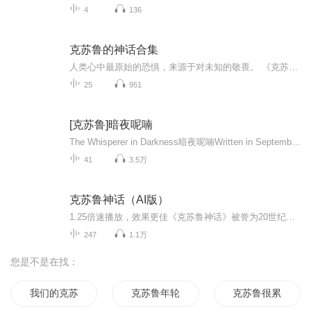
4
136
克苏鲁的神话合集
人类心中最原始的恐惧，来源于对未知的敬畏。 《克苏鲁的呼唤》是H.P.洛夫克拉夫特构建克苏鲁神话体系的奠基之作，开创独树一帜的宇宙恐怖文学。故事始于一尊诡异雕像、一份遗留手稿，调查者顺着散落的线索走访各地，接触隐秘邪教、亲历深海奇遇，一步步...
25
951
[克苏鲁]暗夜呢喃
The Whisperer in Darkness暗夜呢喃Written in September of 1930 Published August 1931 in Weird Tales作者：H.P.Lovecraft笨拙的译者：竹子
41
3.5万
克苏鲁神话（AI版）
1.25倍速播放，效果更佳《克苏鲁神话》被誉为20世纪最伟大、最具影响力的恐怖小说体系，作者是H.P.洛夫克拉夫特——或者“爱手艺”。假设你的脚边有一只蚂蚁在爬，你不会在意有没有踩死它，因为它太渺小了，是死还是活，对你来说没有分毫影响。在“克苏鲁神话”中描述的远古邪神的眼中，人类就是那只蚂蚁。洛夫克拉夫特所倡导的“宇宙主义”，即人类远非世界的主宰者，在尚未探索的未知宇宙中，隐藏着超乎想象、不可名状的恐怖真相，只是见上一眼就能让人陷入疯狂或者死亡。正如作者本人所述：“人类最古老...
247
1.1万
您是不是在找：
我们的克苏鲁
克苏鲁年轮
克苏鲁很累了