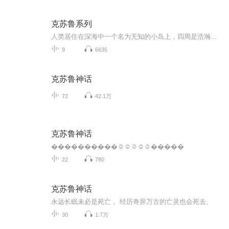
克苏鲁系列
人类居住在深海中一个名为无知的小岛上，四周是浩瀚无垠的大海，但我们并不应该航行过远，探究太深
9
6635
克苏鲁神话
72
42.1万
克苏鲁神话
����������☺☺☺☺☺�����
22
780
克苏鲁神话
永远长眠未必是死亡， 经历奇异万古的亡灵也会死去。
30
1.7万