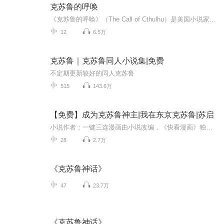
克苏鲁的呼唤
《克苏鲁的呼唤》（The Call of Cthulhu）是美国小说家霍华德-菲利普-洛夫克拉夫特的短篇小说，写于1926年夏季，1928年2月在小说杂志《诡丽幻谭》上发表。故事由主人公开始追查一个奇异的艺术品，并由此发现隐藏在背后的神秘存在与未知深渊。
12
6.5万
克苏鲁｜克苏鲁同人小说集|免费
不定期更新较好的同人克苏鲁
515
143.6万
【免费】成为克苏鲁神主|我在东京克苏鲁|苏启
小说作者：一键三连漫画由小说改编，《快看漫画》独家更新中~【人在东京，SAN值狂掉】【你不可视我所视之恐惧】苏启，社交大师。车祸身亡，重生东京。这是一个深海与锚定的世界。神秘学，疯狂克苏鲁，客观唯心主义，群体思维，大众心理学。。。
28
2.7万
《克苏鲁神话》
47
23.7万
《克苏鲁神话》