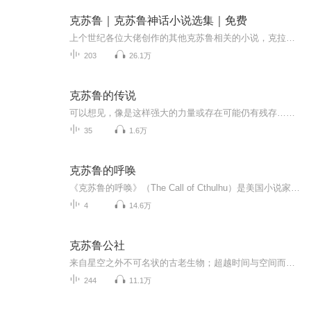
克苏鲁｜克苏鲁神话小说选集｜免费
上个世纪各位大佬创作的其他克苏鲁相关的小说，克拉克·阿什顿·史密斯，罗伯特·布洛克 ，斯蒂芬·金等等~ 可以作为爱手艺大神的小说延伸进行收听，也可以作为单独小说进行收听。 上世纪国外写作风格，所以比较的晦涩，拗口，希望您能喜欢~ 为练习渣作，大家凑合着听，也欢迎喜欢克苏鲁的小伙伴们与主播私信互动~...
203
26.1万
克苏鲁的传说
可以想见，像是这样强大的力量或存在可能仍有残存……是从极端久远的时代残存下来的遗物……或许，那些用外形与模样所表达的理念早在高等人类崛起之前就已经消失了……仅仅有诗歌与传说捕捉到了一些飘荡着的、有关它们模样的记忆，并将它们称作神、怪物以...
35
1.6万
克苏鲁的呼唤
《克苏鲁的呼唤》（The Call of Cthulhu）是美国小说家霍华德·菲利普·洛夫克拉夫特创作的短篇小说，写于1926年夏季，1928年2月在小说杂志《诡丽幻谭》上发表。小说讲述了主人公开始追查一个奇异的艺术品，并由此发现隐藏在背后的神秘存在与恐怖秘密。该...
4
14.6万
克苏鲁公社
来自星空之外不可名状的古老生物；超越时间与空间而存在的怪诞神明；早已被外神之音蛊惑的疯狂信徒；还有那些隐藏于黑暗中，窥探着你的疯狂的目光；欢迎来到克苏鲁公社，我们邀请你一同寻找和见证，这些雄伟、神秘而又恐怖的存在友情提示：当你凝望克苏鲁...
244
11.1万