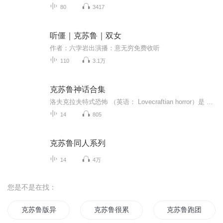
80
3417
听僵｜克苏鲁｜双女
作者：六孛岩出演播：意无穷免费收听
110
3.1万
克苏鲁神话合集
洛夫克拉夫特式恐怖 （英语： Lovecraftian horror）是 恐怖小说 的一个子类别，以 美国 作家 H·P·洛夫克拉夫特 的名字命名，其著重强调未知的宇宙恐怖，而非血腥或其他惊吓元素。 洛夫克拉夫特的作品强调 宇宙主义 哲学，认为正常表面掩饰下的潜在现实...
14
805
克苏鲁同人系列
14
4万
您是不是在找：
克苏鲁版异人传
克苏鲁很累了
克苏鲁跑团游戏群