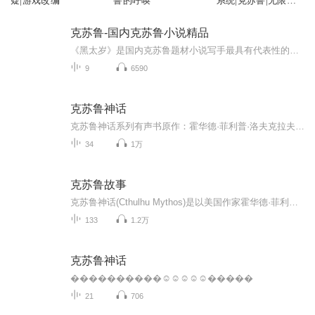
疑|游戏改编
鲁的呼唤
系统|克苏鲁|无限流
怪谈|异世界|恐怖悬
疑
克苏鲁-国内克苏鲁小说精品
《黑太岁》是国内克苏鲁题材小说写手最具有代表性的作品，也堪称经典。克苏鲁小说是以美国小说家霍华德·菲利普·洛夫克拉夫特的奇幻小说世界观为基本框架而延伸出的开放IP，恐怖大师史蒂芬·金就受其影响。克苏鲁小说基本属于古典恐怖主义，以气氛营造为...
9
6590
克苏鲁神话
克苏鲁神话系列有声书原作：霍华德·菲利普·洛夫克拉夫特播讲：墨千临
34
1万
克苏鲁故事
克苏鲁神话(Cthulhu Mythos)是以美国作家霍华德·菲利普·洛夫克拉夫特的小说世界为基础，由奥古斯特·威廉·德雷斯整理完善，并由诸多作者所共同创造的架空文学体系。作为一个自由开放的集体创作系统，克苏鲁神话本身并没有什么明确的结构体系而言。如今...
133
1.2万
克苏鲁神话
����������☺☺☺☺☺�����
21
706