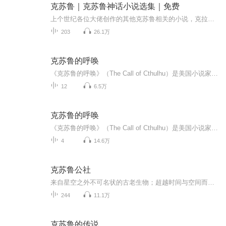
克苏鲁｜克苏鲁神话小说选集｜免费
上个世纪各位大佬创作的其他克苏鲁相关的小说，克拉克·阿什顿·史密斯，罗伯特·布洛克 ，斯蒂芬·金等等~ 可以作为爱手艺大神的小说延伸进行收听，也可以作为单独小说进行收听。 上世纪国外写作风格，所以比较的晦涩，拗口，希望您能喜欢~ 为练习渣作，大家凑合着听，也欢迎喜欢克苏鲁的小伙伴们与主播私信互动~...
203
26.1万
克苏鲁的呼唤
《克苏鲁的呼唤》（The Call of Cthulhu）是美国小说家霍华德-菲利普-洛夫克拉夫特的短篇小说，写于1926年夏季，1928年2月在小说杂志《诡丽幻谭》上发表。故事由主人公开始追查一个奇异的艺术品，并由此发现隐藏在背后的神秘存在与未知深渊。
12
6.5万
克苏鲁的呼唤
《克苏鲁的呼唤》（The Call of Cthulhu）是美国小说家霍华德·菲利普·洛夫克拉夫特创作的短篇小说，写于1926年夏季，1928年2月在小说杂志《诡丽幻谭》上发表。小说讲述了主人公开始追查一个奇异的艺术品，并由此发现隐藏在背后的神秘存在与恐怖秘密。该...
4
14.6万
克苏鲁公社
来自星空之外不可名状的古老生物；超越时间与空间而存在的怪诞神明；早已被外神之音蛊惑的疯狂信徒；还有那些隐藏于黑暗中，窥探着你的疯狂的目光；欢迎来到克苏鲁公社，我们邀请你一同寻找和见证，这些雄伟、神秘而又恐怖的存在友情提示：当你凝望克苏鲁...
244
11.1万
克苏鲁的传说