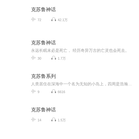
克苏鲁神话
72
42.1万
克苏鲁神话
永远长眠未必是死亡， 经历奇异万古的亡灵也会死去。
30
1.7万
克苏鲁系列
人类居住在深海中一个名为无知的小岛上，四周是浩瀚无垠的大海，但我们并不应该航行过远，探究太深
9
6616
克苏鲁神话
14
1.5万