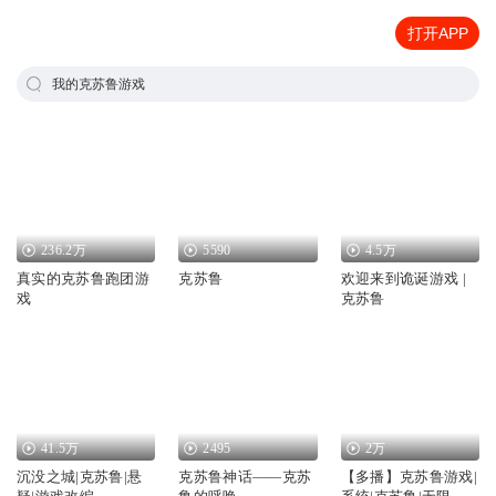
打开APP
我的克苏鲁游戏
236.2万
5590
4.5万
真实的克苏鲁跑团游
克苏鲁
欢迎来到诡诞游戏 |
戏
克苏鲁
41.5万
2495
2万
沉没之城|克苏鲁|悬
克苏鲁神话——克苏
【多播】克苏鲁游戏|