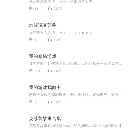
克苏鲁原版小说，其实不是很适合听书。
81
92.7万
肉叔说克苏鲁
我的微ＡＡＡ信：ｗａｌｌｚｏｎｅ...
5
3.2万
我的修炼游戏
【内容简介】被塞了副太阳镜，没想到却是一个奇异游戏的登录器。什么，这是修炼游戏？可以在游戏中修炼变强？《强者锻炼日记》《废土刀语》《灵之王庭》《火之意志》......一个个游戏接踵而来，回过神的时候，林泽发现自己已经变成了超人般的存在，然而这...
299
3.5万
我的游戏我做主
把孩子喜欢的我的世界，僵尸榨汁机，迷你世界，等等等等游戏，一起串成一个故事，讲给孩子听
83
3.9万
克苏鲁故事合集
克苏鲁故事和神秘物一本正经的胡说八道~人类的脑洞到底能有多大呢看看全世界的人类个体对各种神秘物的奇思妙想吧~——“洛夫克拉夫特”如是说