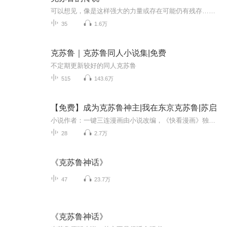
可以想见，像是这样强大的力量或存在可能仍有残存……是从极端久远的时代残存下来的遗物……或许，那些用外形与模样所表达的理念早在高等人类崛起之前就已经消失了……仅仅有诗歌与传说捕捉到了一些飘荡着的、有关它们模样的记忆，并将它们称作神、怪物以...
35
1.6万
克苏鲁｜克苏鲁同人小说集|免费
不定期更新较好的同人克苏鲁
515
143.6万
【免费】成为克苏鲁神主|我在东京克苏鲁|苏启
小说作者：一键三连漫画由小说改编，《快看漫画》独家更新中~【人在东京，SAN值狂掉】【你不可视我所视之恐惧】苏启，社交大师。车祸身亡，重生东京。这是一个深海与锚定的世界。神秘学，疯狂克苏鲁，客观唯心主义，群体思维，大众心理学。。。
28
2.7万
《克苏鲁神话》
47
23.7万
《克苏鲁神话》