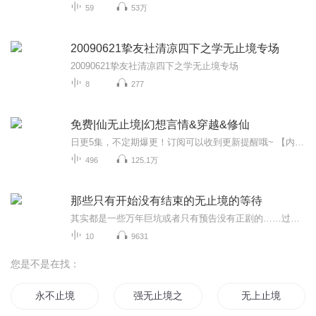
59
53万
20090621挚友社清凉四下之学无止境专场
20090621挚友社清凉四下之学无止境专场
8
277
免费|仙无止境|幻想言情&穿越&修仙
日更5集，不定期爆更！订阅可以收到更新提醒哦~ 【内容简介】 在修真世界的迷雾中，林夕，一个前世遭受谋害的异能者，重生为一个名为林三丫的贫穷小女孩。她拥有着稀有的木系天灵根，被玄明宗收留，命运由此翻转。在剑修大师赵煦的指导下，林夕踏上修真之...
496
125.1万
那些只有开始没有结束的无止境的等待
其实都是一些万年巨坑或者只有预告没有正剧的……过去……...
10
9631
您是不是在找：
永不止境
强无止境之无限
无上止境