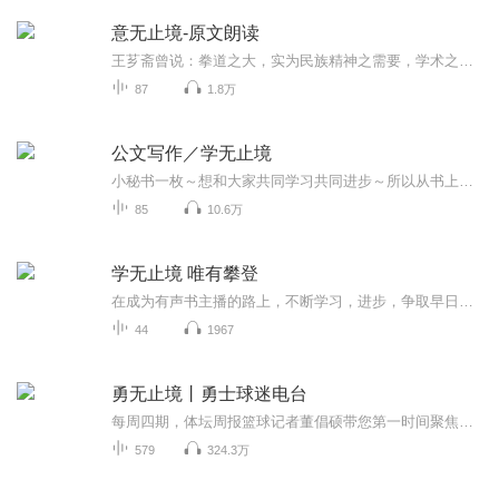
意无止境-原文朗读
王芗斋曾说：拳道之大，实为民族精神之需要，学术之国本，人生哲学之基础，社会教育之命脉。习拳不是为了打倒他人，也不是为了强壮肌体，而是通过拳术的修习，领悟天道人心，振奋民族精神。又说：一切套路，都是人为糊弄人的把式，不过是糊口的需要，而真...
87
1.8万
公文写作／学无止境
小秘书一枚～想和大家共同学习共同进步～所以从书上，网络上收集各类文秘工作知识和公文写作知识～和大家共享！愿我们都能成为更好的自己，在自己的岗位上大放异彩，无可替代！
85
10.6万
学无止境 唯有攀登
在成为有声书主播的路上，不断学习，进步，争取早日攀上有声之巅！
44
1967
勇无止境丨勇士球迷电台
每周四期，体坛周报篮球记者董倡硕带您第一时间聚焦勇士热闻动态，分享讨论与勇士有关的焦点话题，不定期邀请业内专家、资深球迷以及金州前方记者一同畅聊，成为球迷们见证后王朝时代勇士国度再次崛起的根据地。
579
324.3万