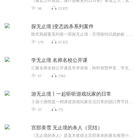
（最近工作原因，预计会断更到11月初）拳道之大，实为民族精神之需要，学术之国本，人生哲学之基础，社会教育之命脉。————王芗斋“意拳”之于武学，恰如“禅宗”之于佛教。意拳为王芗斋先生首创，它打破了套路对学习者的束缚，形成了以“意”为主，以“形”为辅的独特修行法。汤之《盘铭》曰：“苟日新，日日新，又日新。”习练意拳者亦复如是，意拳是恢复人体良能，变化气质之学，如能恒久坚持，自会从身至心收到意想不到的功效...
96
13.8万
探无止境 |变态凶杀系列案件
陈究风探案系列第一部探无止境：庄理探结识易妙龄，共同的朋友死于非命，从此俩人开始貌合神离的合作。过程中庄理探的身世及隐藏的秘密始终透着神秘，强大的逻辑推理和解密能力，以及人物之间复杂的关系和相互交织的恩怨情仇，一系列命案的发生与真相大白....
179
47.8万
学无止境 名师名校公开课
汇聚名师名校公开课及学术讲座，聆听智慧声音，学无止境
67
7362
游无止境丨一起听听游戏玩家的日常
卜游小酒馆是一档讲述游戏玩家生活日常的脱口秀节目。在这里，你可以听到王者荣耀的高端攻略。在这里，你可以听到最新手游的前沿测评。但更重要的是，在这里，我们都有一个共同身份，那就是游戏玩家。玩物不丧志，让游戏欢乐的开始吧！...
37
7万
宫部美雪 无止境的杀人（完结）
《无止境的杀人》是直木奖得主宫部美幸的著名推理小说。作品构思独到，通过警察、被害人、疑犯、证人、侦探等十个人的钱包的故事拔丝抽茧，揭露出一场谋财害命案的真相，辛辣地刻画了人性的黑暗面。