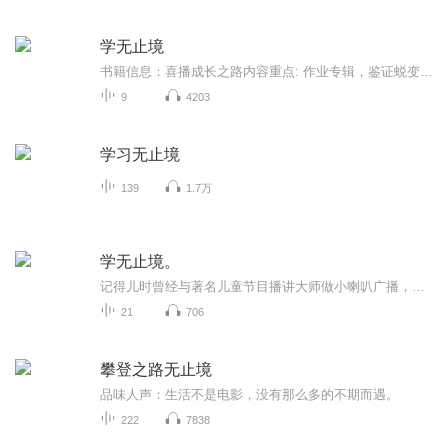
学无止境
书籍信息：喜播成长之路内容重点: 作业专辑，鉴证蜕变主播介绍:一个任劳任怨的上班族，不肯止步于此，想走的更远更广推荐人群:全体
9
4203
学习无止境
139
1.7万
学无止境。
记得儿时曾经与著名儿童节目播讲大师做小喇叭广播，从此在我心里埋下了对广播，对有声的喜欢和热爱。有声之路重新起航。欢迎朋友们来做客。
21
706
攀登之路无止境
品味人声：生活不是电影，没有那么多的不期而遇。
222
7838