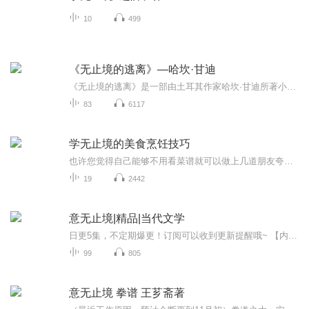
10
499
《无止境的逃离》—哈坎·甘迪
《无止境的逃离》是一部由土耳其作家哈坎·甘迪所著小说，北京联合出版公司出版2018年编译发行。作者：[土耳其] 哈坎·甘迪，原作名：DAHA (MORE)。译者：刘勇军ISBN：9787559610263“如果我的父亲不杀人，我就不会出生。”加萨生而为罪。他的父亲是人贩，他是人贩的帮凶。9岁，成为蛇头；10岁，背负第一条人命；11岁 ，便可以对生死别离无动于衷；12岁，一个叫库玛的幽灵住进他的脑海，再没离开；13岁，他就已经彻底地死了……亲眼目睹了太多生命在生存面前的沦落，他逐渐丧失了一个孩子、一个人应该有的情绪和情感。
83
6117
学无止境的美食烹饪技巧
也许您觉得自己能够不用看菜谱就可以做上几道朋友夸赞的菜，这就算是有些烹饪的手艺了，错！告诉您吧，手艺的提高还要从基础上来，把最普通、最基本的东西学出门道，您的手艺就真的值得自夸了。现在咱们就细细地说说最普通、最基础的东西中都有哪些门道。
19
2442
意无止境|精品|当代文学
日更5集，不定期爆更！订阅可以收到更新提醒哦~ 【内容简介】 在混沌的武林世界，意拳总龟独树一帜，以其深邃的哲学洞察力，革新了武术的修炼之道。他痛斥传统武术过于侧重外在形式与蛮力，而忽视了内在精神与自然和谐的精髓。于是，他创立了‘意拳’，主...
99
805
意无止境 拳谱 王芗斋著