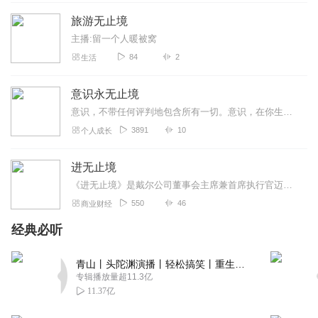
火车头喜道污污污
旅游无止境
老卡尔 我又回来了 前天开始听 今天都听完了啊😄 给个五星
什么时候老喜道能回来一期吗？
主播:留一个人暖被窝
84
2
生活
回复
2020-03-18
7
jsjdhdushshs
意识永无止境
加油呀！看着游戏视频听三位聊聊天也是很好的，解说的也
意识，不带任何评判地包含所有一切。意识，在你生命所有领域中能全然觉察和全然临在的那份意愿和能力。意识，是不断唤醒来到更多的可能性、更多的选择和更高的生命力当中的...
很到位，节目做的非常用心，希望一直做下去呀(≧∇≦)
3891
10
个人成长
回复
2020-07-09
5
进无止境
平淡_n87
《进无止境》是戴尔公司董事会主席兼首席执行官迈克尔·戴尔写作的首部个人自传。全书叙述分为两条主线：一是他从一个斗志昂扬、充满激情且富有创业精神的少年变成一家全球...
我去，终于找到了，昨天突然想你们了，就找了一哈，结果
550
46
商业财经
看见了这个！太棒了，对了，如果实在不行的话，可以恰恰
经典必听
饭或者整个VIP喜点啥的，我们其实并不介意的，不然让这个
节目再。。。期望希望支持
青山丨头陀渊演播丨轻松搞笑丨重生穿越丨古代权谋丨VIP免费 | 多人有声剧
回复
2020-04-25
5
专辑播放量超11.3亿
11.37亿
恃旈