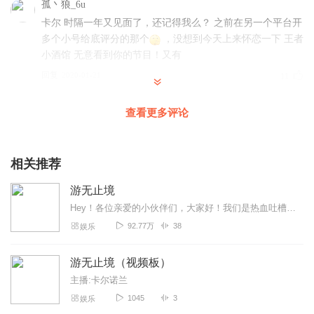
孤丶狼_6u
卡尔 时隔一年又见面了，还记得我么？ 之前在另一个平台开
多个小号给底评分的那个
，没想到今天上来怀恋一下 王者
小酒馆 无意看到你的节目！又有
回复
2020-01-21
11
卡尔请的托
查看更多评论
从王者小酒馆到现在，好几年了，这个节目陪伴了我度过了
最艰难的时候，现在终于上大学了。谢谢你们，喜道，卡
尔，上校。谢谢
相关推荐
回复
2019-11-04
9
游无止境
Hey！各位亲爱的小伙伴们，大家好！我们是热血吐槽向的正能量小榜样——《游无止境》！别看我们胸前的红领巾鲜艳，手里可是只有毒鸡汤。虽然观点都没头没脑，问题也都莫...
欲速不达也
92.77万
38
娱乐
非常非常非常棒，卡尔男神和校哥，长得好看不说，游戏又
打的好，声音又好听，哇，世界上怎么有这么完美的人啊，
游无止境（视频板）
我的天呐～完全就是全民男神！
主播:卡尔诺兰
回复
2019-11-16
8
1045
3
娱乐