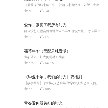
《最爱你的那十年》中，贺知书患有绝症，希望在生命最后的日子，爱人蒋文旭能陪在他身边。然而，蒋文旭忙于事业和应酬，疏于关心。贺知书的主治医生艾子瑜对他无微不至，然而，跟蒋文旭十四年的感情，让贺知书婉拒了医生的好意。直到蒋文旭的姘头找上门，...
92
344万
爱你，寂寞了我所有时光
她从没想过他会偷偷地帮自己准备这场婚礼。“怎么样？喜欢吗？”季少霆看到她们走过来，赶紧踱上前去，把捧花送给他最亲爱的老婆大人。徐潇笑接过捧花，托在胸口，感动地点点头，“嗯！喜欢！”“只要你喜欢就好！”季少霆说完，转身，跟她并排站在一起，...
76
1万
荏苒年华（无配乐纯音版）
青衫落拓《灯火阑珊处》续篇
109
147.3万
《毕业十年，我们的时光》双播剧
【故事简介】 昔时年少恐别早,望穿秋水,留恋离人俏。你是否还记得青葱年少的我们？曾经的姑娘和少年又在何方？ 毕业十年，你可曾回首我们的那些时光？4月15日周三下午5点上线，全剧10集，日更，每天5点见。【作者】 温绍涵，男，狮子座，现居苏州。2002年开始诗歌、散文创作，2008年开始小说创作。现有长篇小说《那片海那样蓝》连载于当当网，长篇小说《阳光洒满梧桐树》、《梦回金兰：驻村第一书记笔记》等连载于豆瓣网。...
10
1849
青春爱你最美好的时光