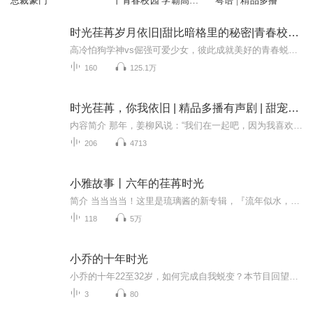
总裁豪门
丨青春校园 学霸高智
粤语 | 精品多播
商
时光荏苒岁月依旧|甜比暗格里的秘密|青春校园高糖甜宠多人剧
高冷怕狗学神vs倔强可爱少女，彼此成就美好的青春蜕变！【新品限免】2022.10.10-11.10，限时免费收听！首日强推25集，每日更新3集，全160集（含片花），绝不拖沓！
160
125.1万
时光荏苒，你我依旧 | 精品多播有声剧 | 甜宠文 | 校园青春 |
内容简介 那年，姜柳风说：“我们在一起吧，因为我喜欢别人。”那年，唐梨月说：“我们分手吧，因为别人。三年后，姜柳风如约来到唐梨月的城市她也如约尽了地主之谊然后两人就开始了没羞没的同居生活然而，唐梨月人生中唯一的一次恋爱，始于她也终于她的那...
206
4713
小雅故事丨六年的荏苒时光
简介 当当当当！这里是琉璃酱的新专辑，『流年似水，灿若星辰』系列第一部！还是原创呀！希望不喜勿喷！本故事以宁诗雅这个人物为主视角，讲述了一个2010年出生的女孩的故事，有些类似于回忆录，主播已经毕业了，只是纪念一下小学生活。︎本故事中的人物名...
118
5万
小乔的十年时光
小乔的十年22至32岁，如何完成自我蜕变？本节目回望十年时光，分享成长取舍，和你汲取前行力量。【主播介绍】我是小乔，从懵懂莽撞走向从容笃定，褪去青涩沉淀内心，用声音陪伴大家感悟成长。【主播寄语】接纳不同阶段的自己，不慌不忙，向阳而行。【适合...
3
80