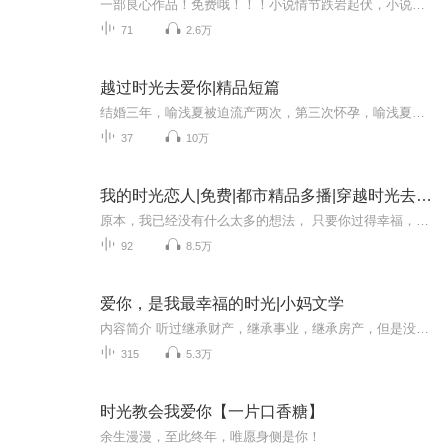
一部良心作品！免费哦！！！小说情节跌岩起伏，小说角色活灵活现，紧扣事件脉搏，高品质音频！！绝对震撼您的心灵。欢迎您的关注和订阅。。如果喜欢请给作品点赞，点赞，点赞，点赞啊！更希望您将喜欢的节目分享给小伙伴一起来享受！！所有专辑免费，免费，免费！重要的事情说三遍！说三遍！说三遍！说三遍！请做个优雅的动作，，小手点击分享出去吧！小手点击分享出去吧！小手点击分享出去吧！小手点击分享出去吧！小手点击分享出去吧！一部良心作品！免费哦！！！小说情节跌岩起伏，小说角色活灵活现，紧扣事件脉搏，高品质音频！！绝对震撼您的心灵。欢迎您的关注和订阅。。如果喜欢请给作品点赞，点赞，点赞，点赞啊！更希望您将喜欢的节目分享给小伙伴一起来享受！！所有专辑免费，免费，免费！重要的事情说三遍！说三遍！说三遍！说三遍！请做个优雅的动作，，小手点击分享出去吧！小手点击分享出去吧！小手点击分享出去吧！小手点击分享出去吧！小手点击分享出去吧！
71
2.6万
越过时光去爱你|精品短篇
结婚三年，喻浅夏被迫流产两次，第三次怀孕，喻浅夏以死相拼，要留下这个孩子。可陆存希却一脸冷漠地直接让她去死。喻浅夏受伤住院，躺在抢救床上时，陆存希却无比残忍的下令让打了孩子。三年婚姻，如此无情。...
37
10万
我的时光恋人|免费|都市精品多播|穿越时光去爱你
原本，我已经没有什么太多的想法， 只要你过得幸福，就是我最大的心愿， 可是，你却已经不在了...... 那么，就让我来找你吧...... 因为，不管是存在还是消亡， 我......都想和你在一起...... 等我！等我穿越时光去爱你...... 欢迎收听喜马拉雅出品...
92
8.5万
爱你，是我最幸福的时光|小妈文学
内容简介 听过继承财产，继承事业，继承房产，但是没听过继承情妇。她明里是他大学校友，背地里却是他父亲的情妇；父亲死后任何话语都没留下，白纸黑字点明要他继承情妇。一纸遗书，一个登堂入室的情妇，一场寻找遗书的争夺战。
315
5.3万
时光教会我爱你【一片口香糖】
余生漫漫，至此终年，唯愿身侧是你！