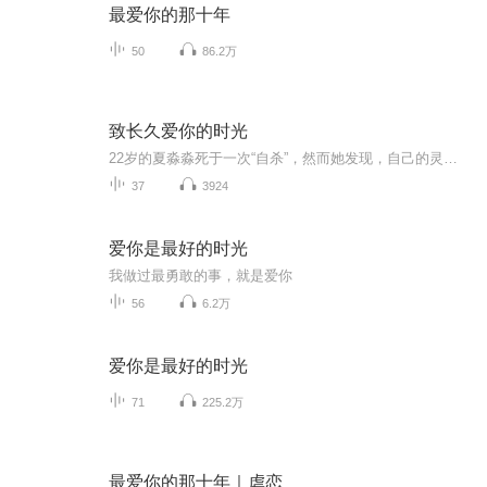
最爱你的那十年
50
86.2万
致长久爱你的时光
22岁的夏淼淼死于一次“自杀”，然而她发现，自己的灵魂却没有消失，依然飘荡在父母和爱人身边。同时，在大段空白的时间内，开始回忆自己的过往。少时漫长的暗恋心情，成长后艰难的追逐时光，生命中经历过的那些人和事，那些或美好或伤心的时光，她爱的却不爱她的人，爱她的却被她伤害的人，恋爱中的甜蜜与争执，生活中的亲情与友情，她以为自己人生短暂，却不想已经经历过这么多事情。
37
3924
爱你是最好的时光
我做过最勇敢的事，就是爱你
56
6.2万
爱你是最好的时光
71
225.2万
最爱你的那十年｜虐恋