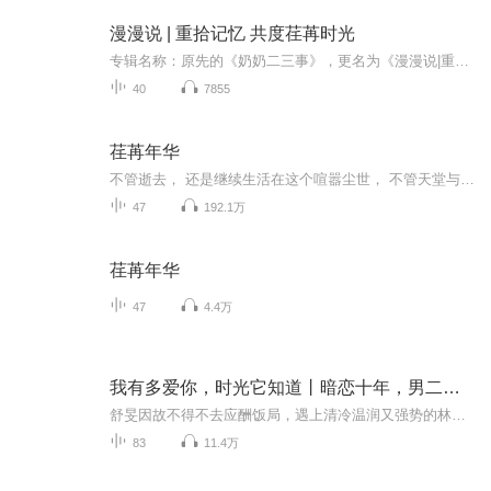
漫漫说 | 重拾记忆 共度荏苒时光
专辑名称：原先的《奶奶二三事》，更名为《漫漫说|重拾记忆 共度荏苒时光》专辑简介：这里是一个“情感”的世界，记录的是时光，与你的时光，它有亲情，它有友情，当然也即将会有爱情。这里也会有独属于“你”的故事，因为我在期待你的投稿。我们将以每月...
40
7855
荏苒年华
不管逝去， 还是继续生活在这个喧嚣尘世， 不管天堂与极乐世界是否真正存在， 那些仇恨、愤怒、爱而不得的伤痛……渐渐消散。 他们经历的一切，都不是过眼云烟， 苦难也好，幸福也好， 构成他们的记忆、生命和生活。 这就是时间给他们的礼物。
47
192.1万
荏苒年华
47
4.4万
我有多爱你，时光它知道丨暗恋十年，男二要翻身
舒旻因故不得不去应酬饭局，遇上清冷温润又强势的林越诤。他载她回家，似不经意经过中学母校，她才忆起他曾是轰动三中的风云学长。她尚在为初恋陆城南的离开而迷茫和哭泣，林越诤猝不及防就闯了进来。他身上有太多的秘密，总感觉彼此曾有交集，他给她追求...
83
11.4万