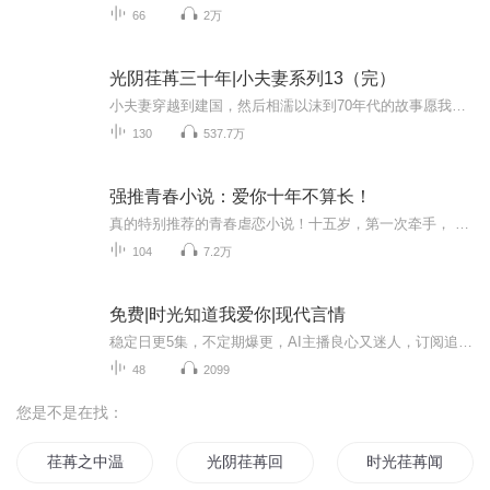
66
2万
光阴荏苒三十年|小夫妻系列13（完）
小夫妻穿越到建国，然后相濡以沫到70年代的故事愿我会揸火箭带你到天空去在太空中两人住活到一千岁都一般心醉有你在身边多乐趣共你双双对好得戚好得意地裂天崩当闲事就算翻风雨只需看到你似见阳光千万里有了你开心啲乜都称心满意咸鱼白菜也好好味我与你永...
130
537.7万
强推青春小说：爱你十年不算长！
真的特别推荐的青春虐恋小说！十五岁，第一次牵手， 她又羞又急，想甩开，他一脸镇定：“只是帮你暖手而已，谁像你那么小气？不要多想！” 16岁，第一次接吻，她急得想哭，转身就跑，他追上她，拉住她的手臂：“我只是看你唇边有棉花糖而已，不会那么小气吧！”她眼睛红红的，眼泪登时就流出来了，抽噎着，委屈的低吼：“你流氓！”他意正言辞：“流氓哪里会这样？流氓都是这样的！”他突然捧着她的头，对准她的唇瓣，亲了下去。她跺脚，他却不给他机会再跑。“是你自己要问，我只是告诉你什么是流氓而已！”他说的一脸无辜，她气得说不出话来你。。。你无耻！宋俊熙，笑着凑近她：“要我告诉你无耻是如何吗？”时间太长，我怕等不到你，距离太远，我怕追不上你，爱情太沉，我怕放不下你，回忆太疼，我怕记不起你，如果记忆可以重写，我希望当初坐在我身边的还是你，你自始至终都是我的永远，而我只是你的过客！
104
7.2万
免费|时光知道我爱你|现代言情
稳定日更5集，不定期爆更，AI主播良心又迷人，订阅追更不迷路！ 【内容简介】 祁邵川是许晴心头的一根刺......当那天，这根刺扎穿了许晴的心脏，让她鲜血淋漓的时候，她就彻底失去了爱一个人的能力。但如果所有的一切重新来过，许晴兴许还是会这么做。...
48
2099
您是不是在找：
荏苒之中温情只有你
光阴荏苒回首青春
时光荏苒闻韶华