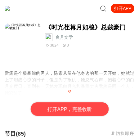
打开APP
《时光荏苒月如梭》总裁豪门
良月文学
3824
8
雷霆是个极暴躁的男人，陈素从留在他身边的那一天开始，她就过
上了胆战心惊的日子，但是为了报仇，她忍气吞声，抱着心中的白
月光度日，直到有一天她发现白月光和暴躁丈夫竟然是同一个人，
她凌乱了……
【收听须知】
打
开
A
P
P，完整收听
1、该专辑免费收听。
2、由于音频节目更新的比较慢，收听过程中，如果想快速阅读小说
文字版的全部章节，请在
微--信--中--搜--索--公--众--号
--【
良月文
学
】，关注后回复：
时光荏苒月
如梭
，便可快速阅读小说文字版全
节目(85)
切换顺序
集。 (注意：需要在公众号中回复才有效哦）