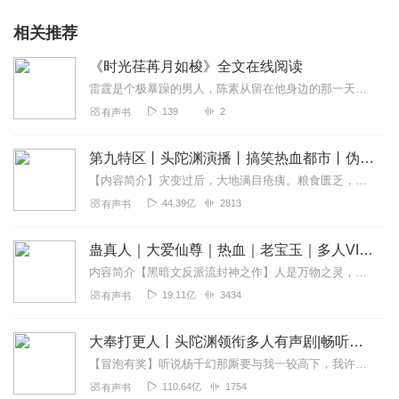
相关推荐
《时光荏苒月如梭》全文在线阅读
雷霆是个极暴躁的男人，陈素从留在他身边的那一天开始，她就过上了胆战心惊的日子，但是为了报仇，她忍气吞声，抱着心中的白月光度日，直到有一天她发现白月光和暴躁丈夫竟...
139
2
有声书
第九特区丨头陀渊演播丨搞笑热血都市丨伪戒丨VIP免费多人有声剧
【内容简介】灾变过后，大地满目疮痍。粮食匮乏，资源紧俏，局势混乱……一位从待规划区杀出来的青年，背对着漫天黄沙，孤身来到九区谋生，却不曾想偶然结识三五好友，一念...
44.39亿
2813
有声书
蛊真人｜大爱仙尊｜热血｜老宝玉｜多人VIP免费有声剧
内容简介【黑暗文反派流封神之作】人是万物之灵，蛊是天地真精。一个穿越者不断重生的故事。一个养蛊、炼蛊、用蛊的奇特世界。配音组（男角色）老宝玉旁白...
19.11亿
3434
有声书
大奉打更人丨头陀渊领衔多人有声剧|畅听全集|王鹤棣、田曦薇主演影视剧原著|卖报小郎君
【冒泡有奖】听说杨千幻那厮要与我一较高下，我许七安要开始装叉了！快进入声音播放页戳下方输入框，冒个泡偷偷告诉我，我要用哪些诗词才能胜过他？说得好的，有赏！202...
110.64亿
1754
有声书