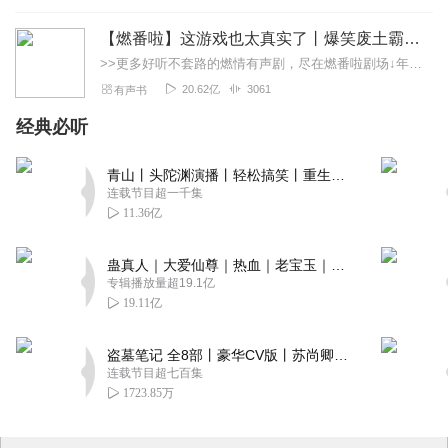
【燃番啦】这游戏也太真实了丨爆笑废土霸榜神作丨紫襟剧社制作
>>更多好听不套路的燃情有声剧，尽在燃番啦剧场↓年度重磅推荐本专辑为VIP免费专辑每天上午10点5集更新，订阅可以听到最新内容哦！每周抽一个专辑五星优质评论送...
20.62亿
3061
有声书
经典必听
青山丨头陀渊演播丨轻松搞笑丨重生穿越丨古代权谋丨VIP免费 | 多人有声剧
连载节目超一千集
11.36亿
蛊真人｜大爱仙尊｜热血｜老宝玉｜多人VIP免费有声剧
专辑播放量超19.1亿
19.11亿
盗墓笔记 全8部丨豪华CV版丨苏尚卿&边江 领衔 多人有声剧丨冠声文化丨南派三叔
连载节目超七百集
1723.85万