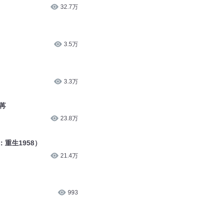
32.7万
）
3.5万
）
3.3万
苒
23.8万
：重生1958）
21.4万
993