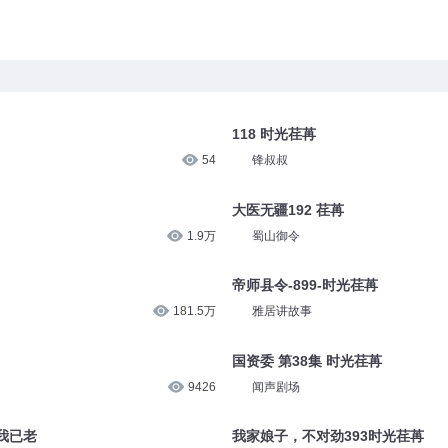
118 时光荏苒
54
锋叔叔
大医无疆192 荏苒
1.9万
蜀山御令
帝师县令-899-时光荏苒
181.5万
雅居讲故事
国资委 第38集 时光荏苒
9426
闻声剧场
我已老
我家娘子，不对劲393时光荏苒