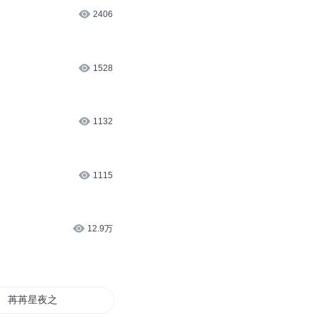
2406
1528
1132
1115
12.9万
苒苒星夜之浮游少女恋爱记