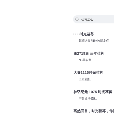
荏苒之心
003时光荏苒
郭靖大侠和他的朋友们
第2719集 三年荏苒
NJ早安酱
大秦1115时光荏苒
伍壹剧社
神话纪元 1075 时光荏苒
声音盒子剧社
蓦然回首，时光荏苒，你