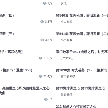
1万
安燃
旧迎新（四）
第540集 荏苒光阴，辞旧迎新（一
3.3万
小白有戏
旧迎新（三）
第541集 荏苒光阴，辞旧迎新（二
3.3万
小白有戏
搜新书：高武纪元】
寒门败家子0421成婚之后，时光荏
11.6万
_牛大宝_
）（搜新书：重生1958）
第2898集 时光荏苒（1）（搜新书
21.4万
有声的紫襟
一毫媚世之心即为曲纯是爱人之心
第99颗非洲之心 第99颗非洲之心
为曲
是乔安昂
52
212 母爱之心打过禅定之心