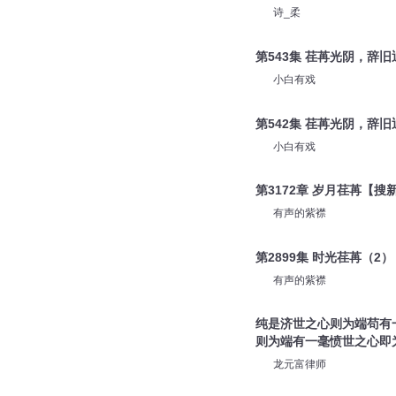
诗_柔
第543集 荏苒光阴，辞
小白有戏
第542集 荏苒光阴，辞
小白有戏
第3172章 岁月荏苒【
有声的紫襟
第2899集 时光荏苒（2
有声的紫襟
纯是济世之心则为端苟有
则为端有一毫愤世之心即
龙元富律师