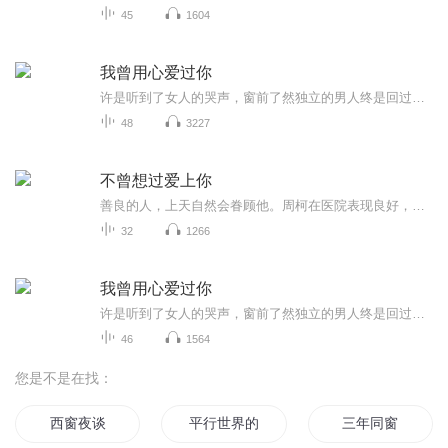
45
1604
我曾用心爱过你
许是听到了女人的哭声，窗前了然独立的男人终是回过头，再看到叶萱的刹那，脸上漾起浅浅的笑，“叶萱。”猛地跑过去，叶萱伸手抱住了那瘦弱的男人。宋泽辰一把揽住对方，无奈，“怎么哭这么厉害。”“没什么，我就是……”伴随着男人淡淡的叹息，一个带着...
48
3227
不曾想过爱上你
善良的人，上天自然会眷顾他。周柯在医院表现良好，近几年创下了不少功绩，被医院连升了好几级，当上了科室的主管。我跟周溪风请他出去吃饭，为他庆祝，并且开他的玩笑，“周大医生，情商失意，职场得意。”周柯眉眼一弯，爽朗地笑了笑。经历了那么多的坎...
32
1266
我曾用心爱过你
许是听到了女人的哭声，窗前了然独立的男人终是回过头，再看到叶萱的刹那，脸上漾起浅浅的笑，“叶萱。”猛地跑过去，叶萱伸手抱住了那瘦弱的男人。宋泽辰一把揽住对方，无奈，“怎么哭这么厉害。”“没什么，我就是……”伴随着男人淡淡的叹息，一个带着...
46
1564
您是不是在找：
西窗夜谈
平行世界的窗口
三年同窗