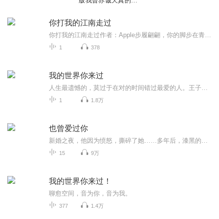
版我曾赤诚天真的爱
过你
你打我的江南走过
你打我的江南走过作者：Apple步履翩翩，你的脚步在青石板上踏出了悠扬的歌你打我的江南走过衣袂飘飘，携一缕春风吹开了一树桃花千朵万朵你打我的江南走过正是我最美丽的时刻我从雨巷里走来迎着你的目光，直奔你的心窝一把小巧的油纸伞只为遮住眉间那抹心动...
1
378
我的世界你来过
人生最遗憾的，莫过于在对的时间错过最爱的人。王子与灰姑娘，就算相爱，也始终不是属于同一个世界。 遇到他，这么多年不能遗忘，何不把这份美好 收藏，作为存在的意义。感谢你曾来过我的世界。每次绝望的时候都会记得还有你。我说我不知道你是谁，不是忘...
1
1.8万
也曾爱过你
新婚之夜，他因为愤怒，撕碎了她……多年后，漆黑的夜，男人却祈求她：乔乔，别离开我……————————乔心然曾经爱过一个人，爱得心力交瘁，爱得痛不欲生，爱得自己以为快爱不下去了。终于她在熬不过的病痛折磨里，选择离开了……然而，那个男人却在...
15
9万
我的世界你来过！
聊愈空间，音为你，音为我。
377
1.4万