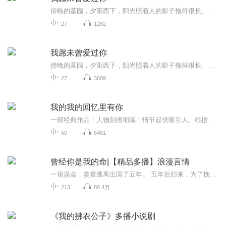
傍晚的墓园，夕阳西下，阳光照着人的影子拖得很长。一阵阵微风吹来，吹来了在前面走的两个人的声音。“我们要重新去领一张结婚证吗？”“我们从来没有离过婚，为什么还要再领？我只不过是欠你一场真正的婚礼罢了。”“那我要很盛大的那种，裙子超级长的，...
27
1262
我愿未曾爱过你
傍晚的墓园，夕阳西下，阳光照着人的影子拖得很长。一阵阵微风吹来，吹来了在前面走的两个人的声音。“我们要重新去领一张结婚证吗？”“我们从来没有离过婚，为什么还要再领？我只不过是欠你一场真正的婚礼罢了。”“那我要很盛大的那种，裙子超级长的，...
22
3689
我的我的回忆里有你
一部经典作品！人物刻画细腻！情节起伏吸引人。根据听众的喜好而精选，声音清晰，感染力强。感情色彩浓厚。。就是对我们的最大支持和厚爱。每天加班很辛苦，您就动动手指支持一下吧！一部经典作品！人物刻画细腻！情节起伏吸引人。根据听众的喜好而精选，声音清晰，感染力强。感情色彩浓厚。。就是对我们的最大支持和厚爱。每天加班很辛苦，您就动动手指支持一下吧！一部经典作品！人物刻画细腻！情节起伏吸引人。根据听众的喜好而精选，声音清晰，感染力强。感情色彩浓厚。。就是对我们的最大支持和厚爱。每天加班很辛苦，您就动动手指支持一下吧！
50
5461
曾经你是我的命|【精品多播】浪漫言情
一场误会，姜萱逃离出国了五年。 五年后归来，为了挽救姑父的公司，她被迫再次和他牵扯到一起。 原本以为只要守住心，等到三年期满就可全身而退，却没想到自己却在重逢中重新沦陷。 直到旧人的出现，姜萱才如梦初醒，原来这所有的一切，不过都是自己的空想...
213
88.4万
《我的拂衣公子》多播小说剧