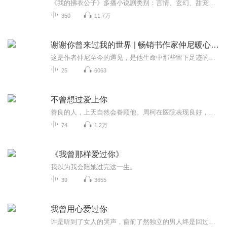
《我的拂衣公子》多播小说剧类别：言情、玄幻、甜宠、女频、轻松、古言一句话推荐：女魔头傲凌霜身死百年后重归人间，剑修拂衣公子执意要迎娶。仙魔相恋，正邪如何能在一起？编辑推荐：人气女频网文。内容简介：百年前的女魔头傲凌霜身死后，燕芙小姑娘用...
350
11.7万
谢谢你曾来过我的世界 | 畅销书作家仲尼暖心之作
这是作者仲尼至今的遇见，是他生命中那些留下足迹的身影。他们的故事微小却独特，悲欢离合间如暗夜的一束光照亮了你我的曾经。 37个人的世界。 20个来自心底的故事。 108段令你怦然心动的爱情旅程。 他们在偶然相逢，启幕温暖的记忆：他们...
25
6063
不曾想过爱上你
善良的人，上天自然会眷顾他。周柯在医院表现良好，近几年创下了不少功绩，被医院连升了好几级，当上了科室的主管。我跟周溪风请他出去吃饭，为他庆祝，并且开他的玩笑，“周大医生，情商失意，职场得意。”周柯眉眼一弯，爽朗地笑了笑。经历了那么多的坎...
74
1.2万
《我曾那样爱过你》
我以为我会陪她过完这一生。
39
3655
我曾用心爱过你
许是听到了女人的哭声，窗前了然独立的男人终是回过头，再看到叶萱的刹那，脸上漾起浅浅的笑，“叶萱。”猛地跑过去，叶萱伸手抱住了那瘦弱的男人。宋泽辰一把揽住对方，无奈，“怎么哭这么厉害。”“没什么，我就是……”伴随着男人淡淡的叹息，一个带着...