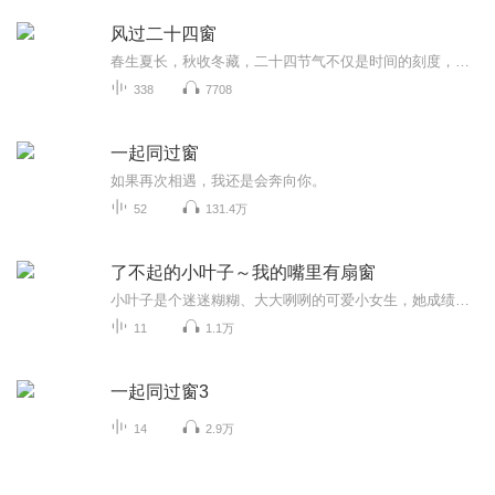
风过二十四窗
春生夏长，秋收冬藏，二十四节气不仅是时间的刻度，更是生活的注脚。《风过二十四窗》不谈宏大叙事，只讲日子里的细碎美好。从立春的咬春到冬至的煮饺，从顺应时节的养生窍门，到儿时田间地头的嬉戏回忆。每一个节气，都藏着中国人独有的生活美学。愿这温...
338
7708
一起同过窗
如果再次相遇，我还是会奔向你。
52
131.4万
了不起的小叶子～我的嘴里有扇窗
小叶子是个迷迷糊糊、大大咧咧的可爱小女生，她成绩一般，长相一般，没什么“了不起”的。 但她纯真善良，真诚地对待朋友，她开朗乐观，对周围的一切都抱有好奇心。所以，有时候她又挺“了不起”的。
11
1.1万
一起同过窗3
14
2.9万