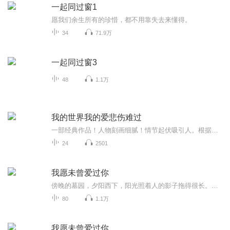
一起同过窗1
愿我们余生所有的珍惜，都不用靠失去来懂得。
34
71.9万
一起同过窗3
48
1.1万
我的世界我的爱悲伤难过
一部经典作品！人物刻画细腻！情节起伏吸引人。根据听众的喜好而精选，声音清晰，感染力强。感情色彩浓厚。。就是对我们的最大支持和厚爱。每天加班很辛苦，您就动动手指支持一下吧！一部经典作品！人物刻画细腻！情节起伏吸引人。根据听众的喜好而精选，声音清晰，感染力强。感情色彩浓厚。。就是对我们的最大支持和厚爱。每天加班很辛苦，您就动动手指支持一下吧！
24
2501
我愿未曾爱过你
傍晚的墓园，夕阳西下，阳光照着人的影子拖得很长。一阵阵微风吹来，吹来了在前面走的两个人的声音。“我们要重新去领一张结婚证吗？”“我们从来没有离过婚，为什么还要再领？我只不过是欠你一场真正的婚礼罢了。”“那我要很盛大的那种，裙子超级长的，...
80
1.1万
我愿未曾爱过你