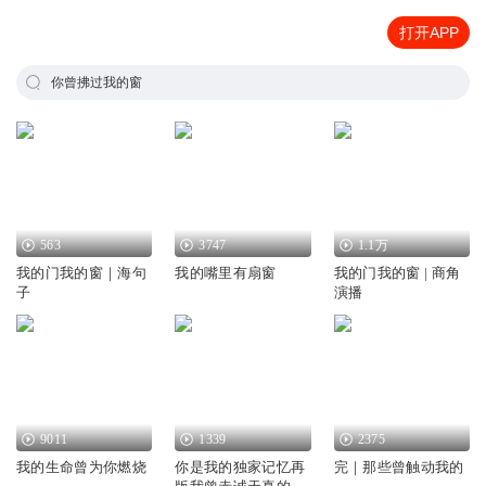
打开APP
你曾拂过我的窗
563
3747
1.1万
我的门我的窗｜海句
我的嘴里有扇窗
我的门我的窗 | 商角
子
演播
9011
1339
2375
我的生命曾为你燃烧
你是我的独家记忆再
完｜那些曾触动我的