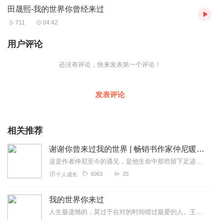
田晟熙-我的世界你曾经来过
人。2013年7月上海当代歌舞团激情之夜（碧海金沙Y-POP音乐节）
担任主持人并策划演出。2013年10月参加第15届《上海国际艺术节
711
04:42
开幕式》担任主持人。田晟熙凭借个人的天赋与才华在音乐的道路
上不断努力着，2015年12月发行个人最新单曲 《我的世界你曾经来
用户评论
过》 《爱你伤了我自己》，望广大歌友继续支持！
还没有评论，快来发表第一个评论！
发表评论
相关推荐
谢谢你曾来过我的世界 | 畅销书作家仲尼暖心之作
这是作者仲尼至今的遇见，是他生命中那些留下足迹的身影。他们的故事微小却独特，悲欢离合间如暗夜的一束光照亮了你我的曾经。37个人的世界。20个来自心底...
6063
25
个人成长
我的世界你来过
人生最遗憾的，莫过于在对的时间错过最爱的人。王子与灰姑娘，就算相爱，也始终不是属于同一个世界。遇到他，这么多年不能遗忘，何不把这份美好收藏，作为存在的意义。...