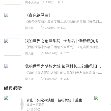
1.89万
1
个人成长
《夜色钢琴曲》
《夜色钢琴曲》最新专辑上线啦我的新专辑《夜色钢琴曲最新专辑》（点击跳转）已经上线，新专辑是《夜色钢琴曲》的升级版，我精选了诸多经典原创作品与大家分享，愿未来...
17.18亿
521
音乐
我的世界之创世学院 | 子陌著 | 锋叔叔演播
【我的世界小作者子陌创作全系列】（点击图片标签进入专辑收听）子陌创作的《武艺时代》《创世学院》《复活循环》系列刊印实体购买方式：关注微信公众号【锋叔叔有声世界】...
8248.44万
107
儿童
我的世界之梦想之城|紫灵村长三部曲①旧版|锋叔叔
《我的世界之梦想之城》的出版发行书对应的新版已替换旧版上线，音乐由后期重新进行了制作，淡化了旧版的音乐主基调，主要为烘托故事情节服务，演说风格也有很大的调整，和...
6604.46万
295
儿童
经典必听
青山丨头陀渊演播丨轻松搞笑丨重生穿越丨古代权谋丨VIP免费 | 多人有声剧
最近一周更新
11.34亿