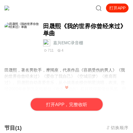
打开APP
田晟熙《我的世界你曾经来过》
单曲
嘉兴EMC录音棚
711
4
田晟熙，著名男歌手，摩羯座，代表作品《容易受伤的男人》《我
的世界你曾经来过》《爱你了我自己》《空城旧梦》《擦肩而
过》。田晟熙自幼喜爱音乐，从小就喜欢模仿明星演唱，表演。曾
经2000年参加北京电视台《欢乐总动员》栏目获得最佳台风奖。田
晟熙声音天生沧桑，带有磁性，音色具有较好辨识度，音域较宽，
声音干净，柔和动听，穿透力强，具有一定唱功和技巧，是流行乐
打
开
A
P
P，完整收听
坛的一颗明星。田晟熙演唱伤感情歌委婉缠绵，深情动人，极具魅
力，受到广大音乐朋友热爱。2008年8月发行个人单曲《容易受伤的
男人》，取得了网络上的一时热潮以及歌友们的一致好评，歌曲以
情感为主。田晟熙不仅在歌唱方面具有天赋，主持节目也是他的强
节目(1)
切换顺序
项，2010年7月参加山东卫视《先声夺人》栏目担任特邀嘉宾主持