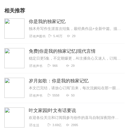
相关推荐
你是我的独家记忆
独木舟写作生涯首次结集，最经典作品+全新中篇。描摹时光不敌的年少倾情，跨越五年的青春秘录，盛大哀伤的绯色记忆。【内容简介】人气杂志王牌写手独木舟首个短篇小说作品...
5.40万
29
有声图书
免费|你是我的独家记忆|现代言情
稳定日更5集，不定期爆更，AI主播良心又迷人，订阅追更不迷路！【内容简介】顾清乐期盼的爱情不过是一个人对另一个人所有深情。失望至极的她选择遵循了渐母...
966
29
有声书
岁月如歌：你是我的独家记忆
本文已完结，请放心订阅”后来，每次沈婉站在那一眼望不到尽头的弄巷口时，耳边就泛起那些丢弃不掉的叫嚣，脚踩石子路上，闻遍旧日里熟悉的味道。回忆中慈祥的奶奶，微笑的...
5558
50
有声书
叶文家园|叶文有话要说
欢迎各位关注和订阅我参与创作的喜马自制深夜陪伴谈话栏目《听你说·百态人声》【听你说·百态人声】每晚直播连线真实人间故事|叶文现场互动中|人间冷暖，抱团取暖每周...
3.69亿
2995
生活