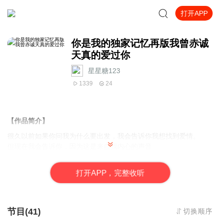
打开APP
你是我的独家记忆再版我曾赤诚
天真的爱过你
星星糖123
1339
24
【作品简介】
很久以前如果你问我为什么要出发，我会告诉你我想找到爱情。
但现在我会告诉你，因为这是来自我内心的声音。
这些都是我的经历，无法篡改，无法抹杀，无法遗落。
行走了若干年后，我终于明白，爱是艰难的旅程，我们都是寂寞的
打
开
A
P
P，完整收听
旅人。
——独木舟
节目(41)
切换顺序