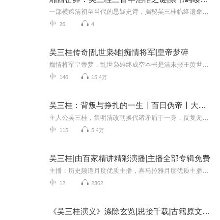
一部横跨清初至当代的悬疑史诗，揭秘吴三桂临终遗命与湘西秘葬之谜。【内容简介】《护棺风云》讲述的是康熙十七年，衡州行宫。大周皇帝吴三桂病入膏肓，临终前将一部记载着堪舆、机关与奇门遁甲的天书《岣嵝神书》及其遗体，托付给心腹胡国柱，嘱其秘葬云...
26
4
吴三桂传奇|乱世枭雄|痴情将军|皇帝梦碎
痴情将军皇帝梦，乱世枭雄终成空本书是清末报王黄世仲的演义小说：《吴三桂演义》《吴三桂演义》又名《明清两周志演义》。小说描写年青时的吴三桂文武双全，胸怀大志，对明末时期朝廷的弊病洞若观火 而在李自成攻陷京城，掳走陈圆圆之后，吴三桂面临着多种...
146
15.4万
吴三桂：背叛与挣扎的一生丨百日伪帝丨大传丨正传
主人公吴三桂，集明清改朝换代诸矛盾于一身，反复无常 先由明入清，助清夺天下，功高震主 后反清自立，威震华夏。他不断改写历史，最终自取灭亡。本书是吴三桂丰富多彩的人生翔实记录，是波澜壮阔的时代画卷，说到底，就是一部人生教科书，它给人的警示和...
115
5.4万
吴三桂|由百家精讲精彩演播|主播全部专辑免费
主播：历史频道月度优质主播，喜马拉雅月度优质主播，音乐频道月度优质主播，由百家精讲系列栏目认证的A+级优质主播适合人群：所有人好了，废话不多说，让我们开始历史之旅吧！
12
2362
《吴三桂演义》涤除玄览|思接千载|古籍原文338