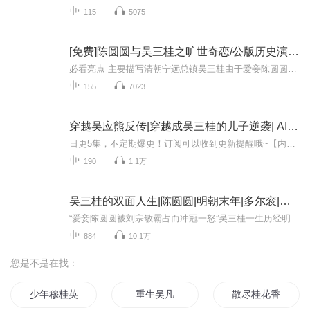
115
5075
[免费]陈圆圆与吴三桂之旷世奇恋/公版历史演义小说
必看亮点 主要描写清朝宁远总镇吴三桂由于爱妾陈圆圆被李自成所掳，借清兵入官，打败李自成，逼死永历帝，被封为平西王；后又反叛清朝，妄自称帝，朝廷派重兵征剿，最后终至败亡。内容简介作者对吴三桂不拘于“成王败寇”之说，比较真实、生动地刻画了这一...
155
7023
穿越吴应熊反传|穿越成吴三桂的儿子逆袭| AI电子书
日更5集，不定期爆更！订阅可以收到更新提醒哦~【内容简介】：乞丐无意来到清朝，转世吴应熊，被金顶门祖师澄刚带到少林教化，哪知却是摊上个背诵经书的任务，俗话说冥冥之中自由天定，不懂经文的澄刚收他为徒原是看上他的学问，希望乞丐吴应熊能熟读经文...
190
1.1万
吴三桂的双面人生|陈圆圆|明朝末年|多尔衮|清朝史
“爱妾陈圆圆被刘宗敏霸占而冲冠一怒”吴三桂一生历经明、顺、清三朝，多次易主，既是明末抗清名将，又是清朝开国功臣，最终却以叛臣身份落幕。他的每一次抉择都深刻影响了历史进程，却也因反复无常、利己投机而饱受争议，成为明清易代之际最复杂的枭雄人...
884
10.1万
您是不是在找：
少年穆桂英
重生吴凡
散尽桂花香