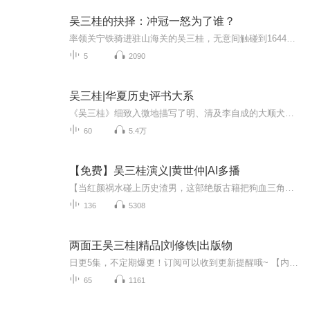
吴三桂的抉择：冲冠一怒为了谁？
率领关宁铁骑进驻山海关的吴三桂，无意间触碰到1644年春天复杂形势中最关键的神经末梢，他是挽救明王朝的最后希望吗？他该如何选择？
5
2090
吴三桂|华夏历史评书大系
《吴三桂》细致入微地描写了明、清及李自成的大顺犬牙差互的军政形势，在三方成败集于吴三桂一身的历史关头，顶天立地舍我其谁的豪迈，与一念之差拨转历史车轮的举足轻重，以及铁血男儿的柔肠百转，吴氏降清后最终成为“三藩之乱”的“男一号”，重新鼓荡...
60
5.4万
【免费】吴三桂演义|黄世仲|AI多播
【当红颜祸水碰上历史渣男，这部绝版古籍把狗血三角恋写成了王朝终结者！】宝子们，今天必须给你们挖出一部藏在历史角落的绝版神作——《吴三桂演义》！这本清末白话文鼻祖级小说，堪称古代版《甄嬛传》碰上《权力的游戏》，狗血程度直接让大明朝开启“一...
136
5308
两面王吴三桂|精品|刘修铁|出版物
日更5集，不定期爆更！订阅可以收到更新提醒哦~ 【内容简介】 事实上，吴三桂驾驭复杂的政治、军事局势，确实是有高人几筹的本领。在权谋、勇略、交人、用人等方面都显示出了他很高的纵横捭阉艺术。这一切都成为时代人研究的重点。他敢作敢为，敢爱敢恨，...
65
1161