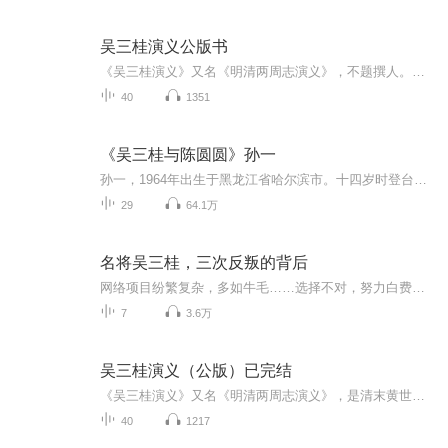
吴三桂演义公版书
《吴三桂演义》又名《明清两周志演义》，不题撰人。主要描写吴三桂由宁远总镇到投降满人，逼死永历帝，后又反抗清朝，妄自称帝，最后终至败亡的这段史实。其中穿插了吴三桂与爱妾陈圆圆的离合。作者对吴三桂不拘于“成王败寇”之说，比较真实、生动地刻画...
40
1351
《吴三桂与陈圆圆》孙一
孙一，1964年出生于黑龙江省哈尔滨市。十四岁时登台献艺受到好评，从此走上评书艺术的道路. 一九九零年，四平电视台文艺部任编导。编导、主持大型综合文艺栏目――夜色阑珊。这一段工作经历，为孙一日后的艺术生涯铺设了一条有非凡意义的道路。孙一从艺二十五年，深得老一代艺术家的真传，加之自我刻苦探索与磨练，有着扎实的评书基础。尤其对其它艺术门类的涉足,使他的评书艺术无论是在语言功力,还是在表演功力等方面,不仅具有扎实的功底基础,同时还富有强烈的、个性化的艺术特色。
29
64.1万
名将吴三桂，三次反叛的背后
网络项目纷繁复杂，多如牛毛……选择不对，努力白费！！！如果你想来了解一份。长久稳定，有人教，有人帮，有人带的事业。请加微信18615345467，了解是给自己机会，欢迎咨询共享！！！
7
3.6万
吴三桂演义（公版）已完结
《吴三桂演义》又名《明清两周志演义》，是清末黄世仲创作的长篇历史演义小说。小说主要描写了吴三桂从明朝宁远总镇到投降清朝，逼死永历帝，后又反抗清朝、妄自称帝，最终败亡的历程，同时穿插了他与爱妾陈圆圆的离合故事。具体内容如下：明末崛起：吴三...
40
1217