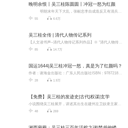
晚明余恨丨吴三桂陈圆圆丨冲冠一怒为红颜
明朝末年天下大乱，张献忠李自成造反又有清兵做乱，崇祯皇帝宣吴三桂进京勤王，吴三桂与李自成大战一场，给全家报仇，后来一怒为红颜引清兵入关，被康熙帝封为平西王做镇云南，后来又起兵造反，被康熙剿灭！兵败身死一代枭雄惨淡收场。
55
6.6万
吴三桂全传 | 清代人物传记系列
【人文读书声--清代人物传记系列作品】※ “清代人物传记”系列作品之吴三桂※ 还原一个集明清改朝换代诸矛盾于一身真实吴三桂【作品介绍】吴三桂是中国历史上一位充满争议的话题人物，长期以来对他的评价一直受到学者和读者的关注。本稿作者是明清研究史专家，尤其对明清交替之际的历史和人物颇有研究和心得。作者在立足于史料真实的基础上，运用通俗的语言，以全新的视角为读者全景再现了传主充满矛盾的一生，是一本兼具学术性和通俗性于一体的读物。【作者介绍】李...
85
14.7万
国运1644|吴三桂冲冠一怒，真是为了红颜吗？
作者：谢海金出版社：广东人民出版社ISBN：9787218091792【悦库推荐】公元1644，中国历史上动荡的一年在这一年大明朝走到了尽头各路人马粉墨登场，三股力量针锋相对且看——崇祯是怎样错过逆转局势的可能李自成为何不能主宰王朝命运吴三桂冲冠一怒，真是为...
28
1.9万
【免费】吴三桂的发迹史|古代|权谋|玄学
小说围绕吴三桂展开，讲述其出生在建州左卫奴隶主家庭，周岁时抓阄引发众人反应，同时穿插其母难产时吴襄求助钱铁嘴的情节，展现其早年经历及家庭背景等
48
269
湘西密葬：吴三桂三百年活棺之谜|禁书岣嵝神书疑云