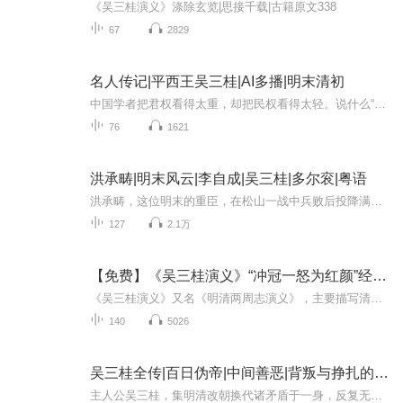
《吴三桂演义》涤除玄览|思接千载|古籍原文338
67
2829
名人传记|平西王吴三桂|AI多播|明末清初
中国学者把君权看得太重，却把民权看得太轻。说什么“吊民伐罪”、“定国安民”，还是谈及“顺天应人”、“逆取顺守”，只是稀罕皇帝这个大位；只要身居九五，玉食万方，也不计较涂炭生灵，以博个人之侥幸；因此争城争地，杀戮成行，血流成海，也没计较到...
76
1621
洪承畴|明末风云|李自成|吴三桂|多尔衮|粤语
洪承畴，这位明末的重臣，在松山一战中兵败后投降满清，从此背上了“叛臣”的骂名。他的一生充满了荣耀与耻辱，功绩与背叛交织成一段复杂的历史篇章。然而，他的最终结局却鲜为人知。在那段动荡的岁月里，洪承畴的命运几经波折，他是否真的如世人所言，彻...
127
2.1万
【免费】《吴三桂演义》“冲冠一怒为红颜”经典公版书
《吴三桂演义》又名《明清两周志演义》，主要描写清朝宁远总镇吴三桂由于爱妾陈圆圆被李自成所掳，借清兵入关，打败李自成，逼死永历帝，被封为平西王；后又反叛清朝，妄自称帝，朝廷派兵征剿，最后终至败亡的这段史实。其中穿插了吴三桂与爱妾陈圆圆的离...
140
5026
吴三桂全传|百日伪帝|中间善恶|背叛与挣扎的一生
主人公吴三桂，集明清改朝换代诸矛盾于一身，反复无常：先由明入清，助清夺天下，功高震主；后反清自立，威震华夏。他不断改写历史，最终自取灭亡。本书是吴三桂丰富多彩的人生翔实记录，是波澜壮阔的时代画卷，说到底，就是一部人生教科书，它给人的警示...