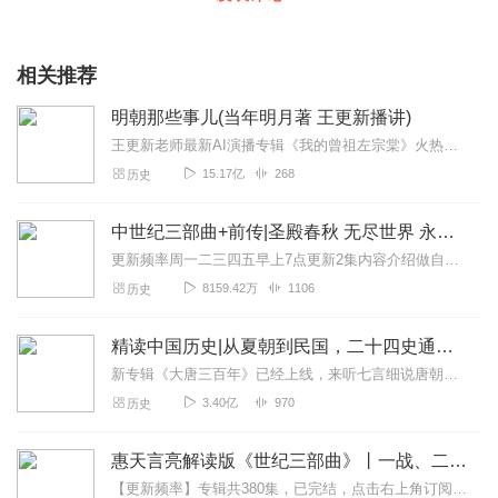
相关推荐
明朝那些事儿(当年明月著 王更新播讲)
王更新老师最新AI演播专辑《我的曾祖左宗棠》火热更新中！从曾孙视角看帝国脊梁左宗棠的B面人生！【大咖推荐】明月的写作不仅笔锋活泼幽默，而且加进了自己的感悟，这就...
15.17亿
268
历史
中世纪三部曲+前传|圣殿春秋 无尽世界 永恒火焰 暗夜与黎明|惠天言亮解读版
更新频率周一二三四五早上7点更新2集内容介绍做自己喜欢的事，直到世界为你改变。言亮、惠天，为你解读世界级畅销IP--肯·福莱特《中世纪三部曲》+前传《暗夜与...
8159.42万
1106
历史
精读中国历史|从夏朝到民国，二十四史通史解析，中华上下五千年
新专辑《大唐三百年》已经上线，来听七言细说唐朝三百年历史吧。点击即可跳转收听。【精读中国历史】立足正史，现代阐释。溯本清源，守正创新。比小说还精彩的正说中国历...
3.40亿
970
历史
惠天言亮解读版《世纪三部曲》丨一战、二战、冷战
【更新频率】专辑共380集，已完结，点击右上角订阅按钮，VIP免费听！【社群福利】2024熊猫君听书社群全新升级，欢迎熊猫君的粉丝听友们入群交流，更多新鲜玩法和...