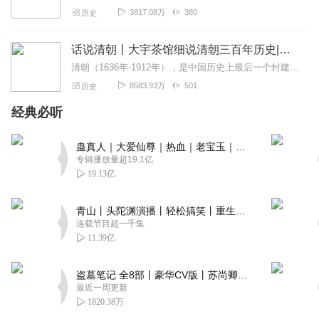
3817.08万
380
历史
话说清朝丨大宇茶馆细说清朝三百年历史|从努尔哈赤到末代皇帝溥仪|康熙雍正乾隆
清朝（1636年-1912年），是中国历史上最后一个封建王朝，共传十二帝，统治者为爱新觉罗氏。从努尔哈赤建立后金起，总计296年。从皇太极改国号为清起，国祚27...
8583.93万
501
历史
经典必听
蛊真人｜大爱仙尊｜热血｜老宝玉｜多人VIP免费有声剧
专辑播放量超19.1亿
19.13亿
青山丨头陀渊演播丨轻松搞笑丨重生穿越丨古代权谋丨VIP免费 | 多人有声剧
连载节目超一千集
11.39亿
盗墓笔记 全8部丨豪华CV版丨苏尚卿&边江 领衔 多人有声剧丨冠声文化丨南派三叔
最近一周更新
1820.38万