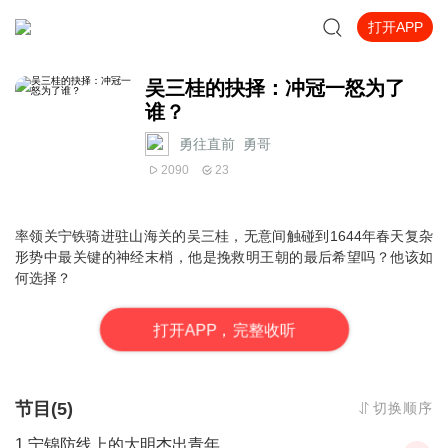
打开APP
吴三桂的抉择：冲冠一怒为了
谁？
勇往直前_勇哥
2090
23
率领关宁铁骑进驻山海关的吴三桂，无意间触碰到1644年春天复杂
形势中最关键的神经末梢，他是挽救明王朝的最后希望吗？他该如
何选择？
打
开
A
P
P，完整收听
节目(5)
切换顺序
1 宁锦防线上的大明杰出青年