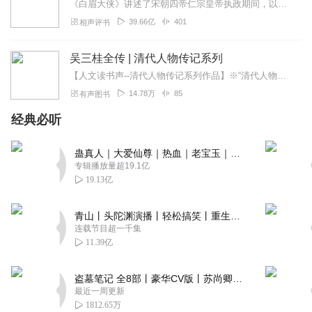
《白眉大侠》讲述了宋朝四帝仁宗皇帝执政期间，以徐良、白云瑞为书胆，包括七侠、大五义、小五义、小七杰等众开封府校尉，在八王赵德芳、包拯、颜查散等清官的支持下，为保...
39.66亿
401
相声评书
吴三桂全传 | 清代人物传记系列
【人文读书声--清代人物传记系列作品】※“清代人物传记”系列作品之吴三桂※还原一个集明清改朝换代诸矛盾于一身真实吴三桂【作品介绍】吴三桂是中国历史上一位充满...
14.78万
85
有声图书
经典必听
蛊真人｜大爱仙尊｜热血｜老宝玉｜多人VIP免费有声剧
专辑播放量超19.1亿
19.13亿
青山丨头陀渊演播丨轻松搞笑丨重生穿越丨古代权谋丨VIP免费 | 多人有声剧
连载节目超一千集
11.39亿
盗墓笔记 全8部丨豪华CV版丨苏尚卿&边江 领衔 多人有声剧丨冠声文化丨南派三叔
最近一周更新
1812.65万