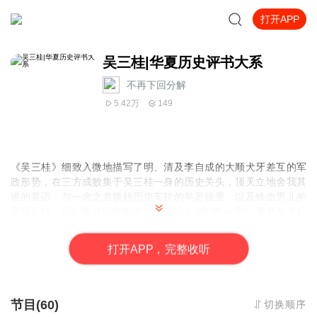
打开APP
吴三桂|华夏历史评书大系
不再下回分解
5.42万
149
《吴三桂》细致入微地描写了明、清及李自成的大顺犬牙差互的军
政形势，在三方成败集于吴三桂一身的历史关头，顶天立地舍我其
谁的豪迈，与一念之差拨转历史车轮的举足轻重，以及铁血男儿的
柔肠百转，吴氏降清后最终成为“三藩之乱”的“男一号”，重新鼓荡起
另一段历史风云，更让人扼腕不已……
打
开
A
P
P，完整收听
节目(60)
切换顺序