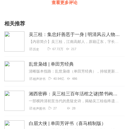
查看更多评论
相关推荐
吴三桂：集忠奸善恶于一身 | 明清风云人物系列
【内容简介】吴三桂，江南高邮人，原籍辽东，字长伯。武举出身，明末任总兵，字宁远。曾参与松山之战，封平西伯，率军驻守山海关。李自成率义军进占北京，吴三桂向清睿亲王...
67.72万
217
历史
乱世枭雄 | 单田芳经典
清晰版本指路：乱世枭雄（单田芳经典），持续更新中《乱世枭雄》讲的是东北王张作霖和其子少帅张学良的传奇故事，是著名评书艺术家单田芳先生根据大量的历史材料和广为流传...
40.94亿
486
相声评书
湘西密葬：吴三桂三百年活棺之谜|禁书岣嵝神书疑云
一部横跨清初至当代的悬疑史诗，揭秘吴三桂临终遗命与湘西秘葬之谜。【内容简介】《护棺风云》讲述的是康熙十七年，衡州行宫。大周皇帝吴三桂病入膏肓，临终前将一部记载着...
27
28
有声图书
白眉大侠 | 单田芳评书（喜马精制版）