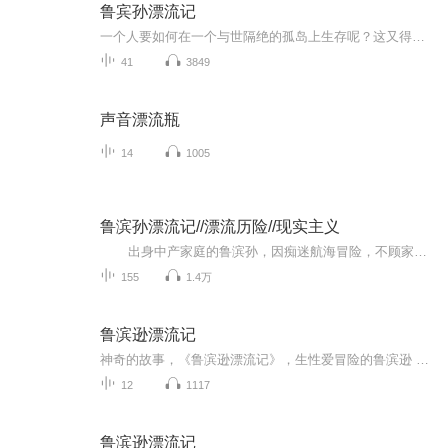
鲁宾孙漂流记
一个人要如何在一个与世隔绝的孤岛上生存呢？这又得需要多大的勇气和智慧呢？快来听一听鲁宾孙是如何做的吧........
41
3849
声音漂流瓶
14
1005
鲁滨孙漂流记//漂流历险//现实主义
出身中产家庭的鲁滨孙，因痴迷航海冒险，不顾家人反对多次出海。一次航行中，船队遭遇暴风雨，船只沉没，他成为唯一幸存者，流落至无人荒岛。 在荒岛上的28年里，他从最初的绝望中振作，凭借智慧与毅力，从失事船只中抢救物资，搭建...
155
1.4万
鲁滨逊漂流记
神奇的故事，《鲁滨逊漂流记》，生性爱冒险的鲁滨逊 ，离开安逸富裕的家庭。离开爱她的父亲母亲 ，选择了航海，几番生死，在某一天被漂落到荒岛，渺无人烟，与野兽，沙滩，小鸟为伴，与寂寞，孤独，贫穷为伍，靠着自己坚韧的毅力和聪明的才智。在孤岛上生活了28年，28年中危机重重，险象环生，他凭借超人的能力，战胜了自然，战胜了环境，战胜了野人，靠自己的大智大勇28年以后离开了孤岛 …
12
1117
鲁滨逊漂流记