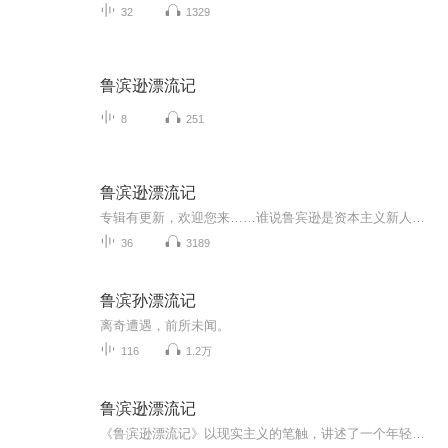
32
1329
鲁滨逊漂流记
8
251
鲁滨逊漂流记
专辑有更新，欢迎您来……谁说鲁宾逊是资本主义新人？他是从古至今自由人们的缩影。顺便，他开启了接下来两百年的历史。航海，贸易，殖民，基督教护教精神，欧美版“华夷之辨”，惊人增殖的资本。除了没有发明蒸汽机，鲁宾逊真是各种作俑。...
36
3189
鲁滨孙漂流记
离奇遭遇，前所未闻。
116
1.2万
鲁滨逊漂流记
《鲁滨逊漂流记》以现实主义的笔触，讲述了一个年轻的水手鲁宾逊因船只失事而流落荒岛而不得不孤独求生的故事。作者以自叙的方式表现了鲁宾逊的传奇经历，他在进退无路、悲观失望之余，开始想办法自救：做木筏、造房子、种粮食、养牲畜······竭力投...