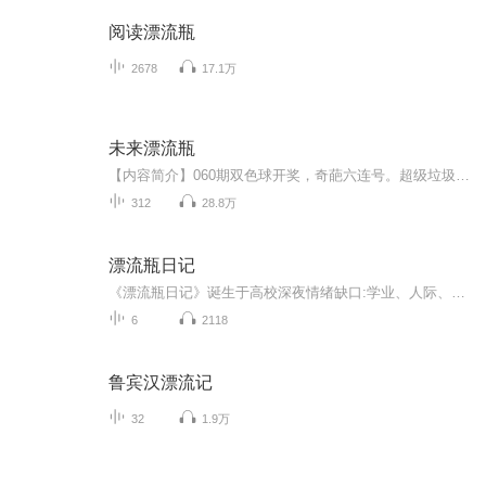
阅读漂流瓶
2678
17.1万
未来漂流瓶
【内容简介】060期双色球开奖，奇葩六连号。超级垃圾股，逆天翻红，连翻56倍。未来商业帝国，如今还是家小作坊。科技巨头，崛起于一间狭小办公室。海外孤岛，蕴藏超级宝藏。灾难的一年，2020年2月1号，天外陨石，降临在美国纽约东北方向12公里的大西洋，女...
312
28.8万
漂流瓶日记
《漂流瓶日记》诞生于高校深夜情绪缺口:学业、人际、情感压力无处安放。节目以“温暖治愈”为锚点用匿名故事+双主持共情模式，为大学生搭建安全倾诉空间。
6
2118
鲁宾汉漂流记
32
1.9万