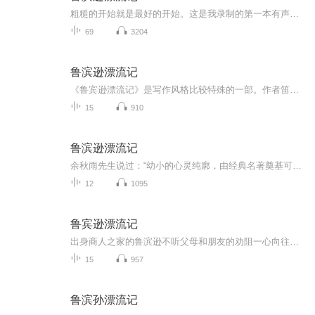
粗糙的开始就是最好的开始。这是我录制的第一本有声书。练习为主，不必在意。
69
3204
鲁滨逊漂流记
《鲁宾逊漂流记》是写作风格比较特殊的一部。作者笛福以现实主义的笔触，讲述了一个年轻的水手鲁宾逊因船只失事而流落荒岛而不得不孤独求生的故事。作者以自叙的方式表现了鲁宾逊的传奇经历，他在进退无路、悲观失望之余，开始想办法自救：做木筏、造房子...
15
910
鲁滨逊漂流记
余秋雨先生说过：“幼小的心灵纯廓，由经典名著奠基可以激发他们一生的文化向往。”因此，从培养孩子健康人格的角度出发，引导、鼓励孩子们阅读经典名著是十分必要的。为此，我们根据孩子们的年龄和心理特征，将风靡世界的经典文学名著重新进行改写加工，...
12
1095
鲁宾逊漂流记
出身商人之家的鲁滨逊不听父母和朋友的劝阻一心向往充满冒险的海外生活。有一次风暴将船打翻，他一个人被海浪抛到荒岛上，他并没有放弃希望，以非凡的勇气和智慧，在孤岛上存活下来。经过他的不懈努力，运用自己的所学所知，历经千辛万苦，终于顽强地活了...
15
957
鲁滨孙漂流记