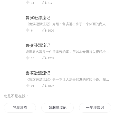
11
517
鲁滨逊漂流记
《鲁滨逊漂流记》介绍：鲁滨逊出身于一个体面的商人家庭，渴望航海，一心想去海外见识一番。他瞒着父亲出海，第一次航行就遇到大风浪，船只沉没，他好不容易才逃出性命。第二次出海到非洲经商，赚了一笔钱。第三次又遭不幸，被摩尔人俘获，当了奴隶。后来...
6
3000
鲁滨孙漂流记
读世界名著是一件很辛苦的事，所以本专辑将以很轻松的播讲风格带着听友去读世界名著，力求把读名著变得轻松起来。鲁滨逊漂流记是大家都很喜欢的一部小说，主播将从这部小说开始，陆续为听友奉献更多的名著播讲作品。
15
1255
鲁滨逊漂流记
《鲁滨逊漂流记》是一本让人深受启发的冒险小说。阅读后，我感受到了鲁滨逊在荒岛上的孤独和无助，同时也感受到了他坚韧不拔的精神和对生活的热爱。鲁滨逊的冒险经历让我思考了许多问题，比如面对困境时我们应该如何应对，如何保持乐观的心态，如何珍惜身...
21
1822
您是不是在找：
异星漂流
如渊漂流记
一笑漂流记