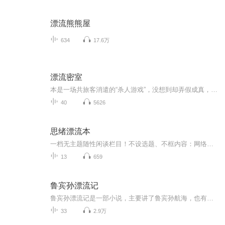
漂流熊熊屋
634
17.6万
漂流密室
本是一场共旅客消遣的“杀人游戏”，没想到却弄假成真，将自己带入了一个诡异的杀人事件，他能否活下来？丧心病狂的凶手这样做的目的是什么？又是什么原因谁让他开始的这这场真正的“杀人游戏”。
40
5626
思绪漂流本
一档无主题随性闲谈栏目！不设选题、不框内容：网络热点、日常心绪、突发感悟、零碎思考，脑子里冒出来什么就聊什么。不用刻意深刻，不必完美措辞，用最松弛的声音，分享每一刻最真实的想法。
13
659
鲁宾孙漂流记
鲁宾孙漂流记是一部小说，主要讲了鲁宾孙航海，也有许多奇遇冒险，喜欢的观众快来收听吧。
33
2.9万