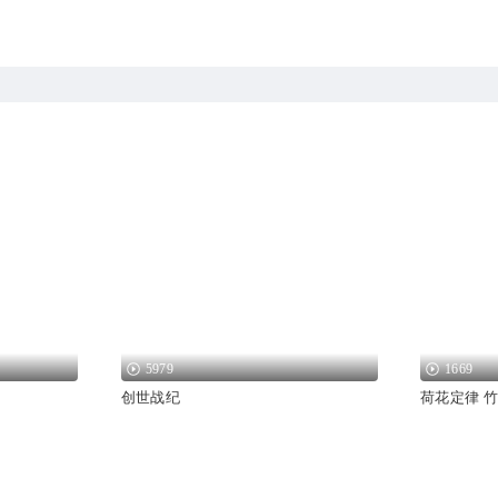
5979
1669
创世战纪
荷花定律 