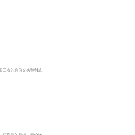
一切都是利益计算。本书每周一到周五更新。本书从明清两朝的历史故事中，发掘官，民，匪三者的身份交换和利益交换，这是各种言行切换的基础原则。在此基础上，作者提出了影响规则的规则，即元规则。这是我录的第一本书，所以质量较低，大家见谅
改变的本质，其实是创造新经验，用新经验来代替旧的经验，创造新经验需要通过新的方法，获得新的反馈，新的强化，并切身体验。千里之行始于足下，如果你准备开始认知的升级和行为的改变，那就让我们一起开始理解“熵增定律”，一起走向改变，走向持续“负...