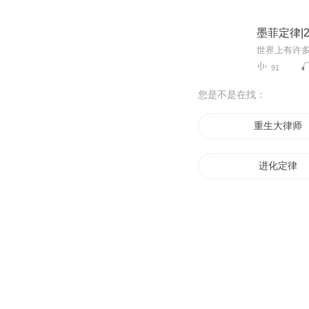
墨菲定律|
91
您是不是在找：
重生大律师
进化定律
青年律师
律动天下
界律之夜