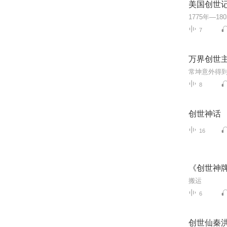
美国创世
7
万界创世
8
创世神话
16
《创世神
搬运
6
创世仙秦