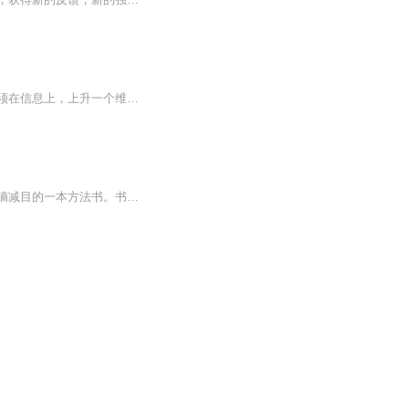
不论是企业还是个人，如果你想站在更高的维度俯视世界，光做功和开放是不够的，你还必须在信息上，上升一个维度，做到四两拨千斤的效果。 这个过程其实就是思维有了模型一直在做的事——眼界和认知。 如果你想在此生有所建树的话，那么努力提升自己的眼界...
熵增定律是一本介绍熵增原理，并针对熵增的两个条件，运用多种原理克服熵增做功，达到熵减目的一本方法书。书中介绍了多达11种熵减法则，指导我们拥有成长型思维，做一个终身学习者，利用损失厌恶原理和从众效应，通过损失激发行动，主动创造有利于触发动...