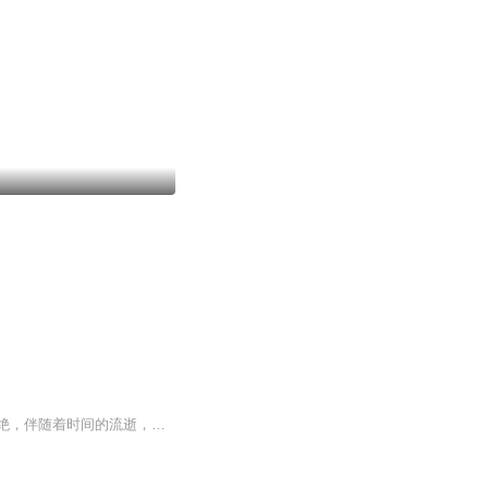
斯诺尔大陆，这是当初被魔族入侵最为严重的地方，那场大战几乎让这科星球的生物尽数灭绝，伴随着时间的流逝，这颗星球渐渐恢复过来。此时此刻，兰帝城的一处院子里，这处院子十分气派，今日院子的主人修炼突破一个大境界，整个院子十分热闹，很显然是在庆...