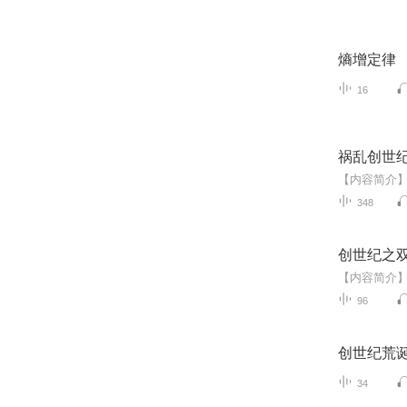
熵增定律
16
祸乱创世
348
创世纪之
96
创世纪荒
34