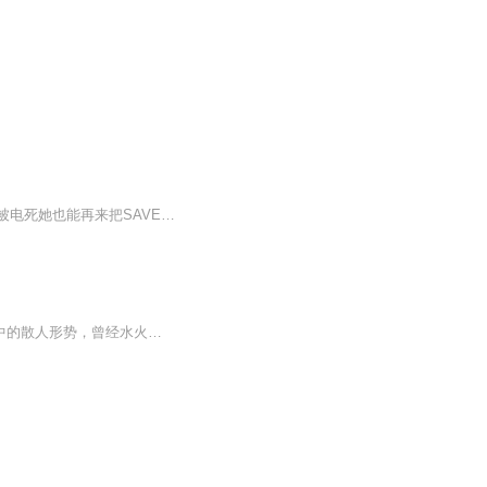
【内容简介】免费没好货。果然，豪华头盔漏电把她给电死了吧！重生最近很流行。果然，被电死她也能再来把SAVE&LOAD赶时髦吧！隐藏职业？唯一任务？日后枭雄？打宝圣地？老娘全包了，木意见最好，有意见保留，谁叫你们不如老娘知道得多！ 重生人士就欺负你...
【内容简介】2025年首款跨国性全息网游“创世纪”，白露与方青鸢一改之前在别的键盘游戏中的散人形势，曾经水火不容的两人在创世纪中相遇，后来又遇到其他的同伴，一起享受游戏之旅，迎来一个又一个团队联赛，正式走上职业玩家的道路，最终与国外的玩家一...