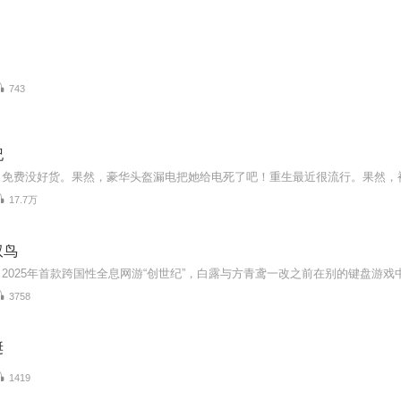
743
纪
17.7万
双鸟
3758
诞
1419