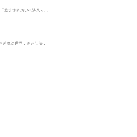
1775年—1803年是美国成为美国的28年。在这部结构新颖的美国史中，个性鲜明的建国者和千载难逢的历史机遇风云际会，以6幕“最美国”的历史剧阐释了美国的创立之路。
常坤意外得到了创世主系统，成为了创世主候选人。而后，创造洪荒世界，创造科技世界，创造魔法世界，创造仙侠世界作品标签：嚣张黑客无敌文位...