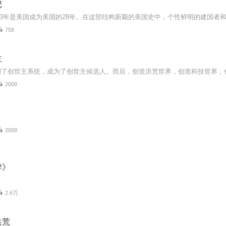
记
758
主
2009
2058
牌》
2.6万
洪荒