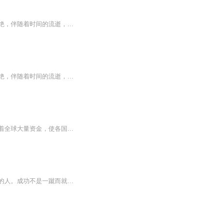
斯诺尔大陆，这是当初被魔族入侵最为严重的地方，那场大战几乎让这科星球的生物尽数灭绝，伴随着时间的流逝，这颗星球渐渐恢复过来。此时此刻，兰帝城的一处院子里，这处院子十分气派，今日院子的主人修炼突破一个大境界，整个院子十分热闹，很显然是在庆...
斯诺尔大陆，这是当初被魔族入侵最为严重的地方，那场大战几乎让这科星球的生物尽数灭绝，伴随着时间的流逝，这颗星球渐渐恢复过来。此时此刻，兰帝城的一处院子里，这处院子十分气派，今日院子的主人修炼突破一个大境界，整个院子十分热闹，很显然是在庆...
主播悟空讲故事，制作双园团队。在未来世界，全球出现大量资产破亿的大富翁。他们掌握着全球大量资金，使各国陷入了前所未有的金融危机。于是，美中两大国联合欧盟，中欧、日本俄国印度等大国创立了一款极度圈钱的世界性游戏创世英雄。而刚刚大学毕业的林...
【内容简介】这个世界聪明人太多，肯下笨功夫的人太，往往成功最终将属于那些肯下功夫的人。成功不是一蹴而就的，哪有什么开挂的人生，只不过是厚积薄发，懂得坚持。《成功三律：荷花定律 金蝉定律 竹子定律》从荷花定律、金蝉定律、竹子定律成功定律出发...