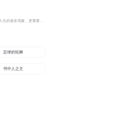
世界上有许多神奇的人生定律、法则、效应，运用这些神奇的理论，我们能洞悉世事，解释人生的诸多现象，更重要的是，这些理论能指导我们如何去做，如何去改变我们的命运。不管你是否知道这些定律法则，这些法则和定律都在起着决定性的作用——只是我们很少去关注它们。古今中外，那些伟大的成功者，都深谙这些法则与定律的奥妙所在。无论我们是谁，无论我们从事什么职业，我们都需要知道这些法则和定律。本书中共介绍了破窗理论、彼得原理、手表定律、羊群效应、二八法则、木桶定律、凡勃伦效应、蝴蝶效应等100多个人生定律、法则、效应。在简单地介绍了每个法则或定律的来源和基本理论后，就如何运用其解释人生中的现象并指导我们的工作和生活等进行了重点阐述，是一部可以启迪智慧、改变命运的人生枕边书。这些定律、法则、效应风靡全世界，无论是做人还是做事，都是成功人士所必知的。只要认真阅读此书，相信你一定会有所收获。你也可以利用这些神奇的法则、定理来驾驭你的一生，它将助你改变命运。
定律的轮舞
书中人之主角不死定律
永恒的定律
我是律师
日记不变定律