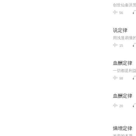
创世仙秦洪
56
说定律
用浅显易懂
15
血酬定律
98
血酬定律
20
熵增定律