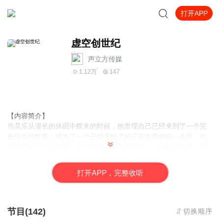
打开APP
虚空创世纪
声立方传媒
1.12万
147
【内容简介】
当吴乐从漫长的休眠中醒来的时候，他发现自己已经来到了一个完
全陌生的世界，成为了一个已经灭绝了的宇宙文明的唯一余孽，钧
莱帝国最后一位皇帝，肩负着重建文明的重任……开什么玩笑，哥
哥我不过就是一个混社会的平凡普通人，承担不起这样沉重的责任
啊。然而无论他愿不愿意，他都被卷入到了这诺德艾兰世界所属的
打
开
A
P
P，完整收听
多元宇宙之中，成为了异次元宇宙钧莱文明火种的传承者与发扬
者，而借助着钧莱文明所赋予的力量，他将开创出属于自己的新纪
元。
节目(142)
切换顺序
【作者/主播简介】