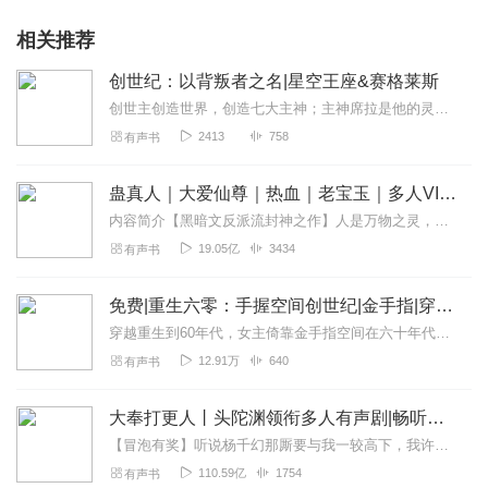
相关推荐
创世纪：以背叛者之名|星空王座&赛格莱斯
创世主创造世界，创造七大主神；主神席拉是他的灵、他的肉，他的臣子和爱人；他的小女儿，他的骄傲，文字与绘画的使者；月光照耀的天国玫瑰，渊博而慈爱的花环精灵。
2413
758
有声书
蛊真人｜大爱仙尊｜热血｜老宝玉｜多人VIP免费有声剧
内容简介【黑暗文反派流封神之作】人是万物之灵，蛊是天地真精。一个穿越者不断重生的故事。一个养蛊、炼蛊、用蛊的奇特世界。配音组（男角色）老宝玉旁白...
19.05亿
3434
有声书
免费|重生六零：手握空间创世纪|金手指|穿越|年代
穿越重生到60年代，女主倚靠金手指空间在六十年代里过得风生水起，开创了属于这个世纪的辉煌成就。本文为爽文，有空间系统，年代文
12.91万
640
有声书
大奉打更人丨头陀渊领衔多人有声剧|畅听全集|王鹤棣、田曦薇主演影视剧原著|卖报小郎君
【冒泡有奖】听说杨千幻那厮要与我一较高下，我许七安要开始装叉了！快进入声音播放页戳下方输入框，冒个泡偷偷告诉我，我要用哪些诗词才能胜过他？说得好的，有赏！202...
110.59亿
1754
有声书