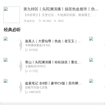
第九特区丨头陀渊演播丨搞笑热血都市丨伪戒丨VIP免费多人有声剧
【内容简介】灾变过后，大地满目疮痍。粮食匮乏，资源紧俏，局势混乱……一位从待规划区杀出来的青年，背对着漫天黄沙，孤身来到九区谋生，却不曾想偶然结识三五好友，一念...
44.34亿
2813
有声书
经典必听
蛊真人｜大爱仙尊｜热血｜老宝玉｜多人VIP免费有声剧
专辑播放量超19.4亿
19.05亿
青山丨头陀渊演播丨轻松搞笑丨重生穿越丨古代权谋丨VIP免费 | 多人有声剧
主播粉丝1659万
11.27亿
盗墓笔记 全8部丨豪华CV版丨苏尚卿&边江 领衔 多人有声剧丨冠声文化丨南派三叔
连载节目超七百集
1490.69万