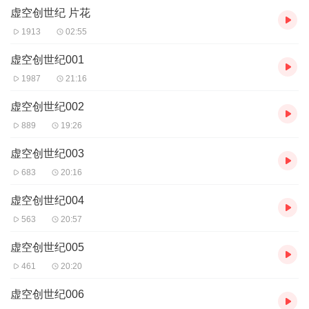
虚空创世纪 片花
作者：网络骑士，网络小说作家。
主播：声立方传媒
1913
02:55
【购买须知】
虚空创世纪001
1、本作品为付费有声书，前26集为免费试听，购买成功后，即可收
1987
21:16
听，可下载重复收听。
2、版权归原作者所有，严禁翻录成任何形式，严禁在任何第三方平
虚空创世纪002
台传播，违者将追究其法律责任。
889
19:26
3、如在充值／购买环节遇到问题，您可通过页面右上方按钮，将页
面分享至微信内使用微信支付完成购买。
虚空创世纪003
4、在购买过程中，如果您有任何问题，可以按以下步骤咨询在线客
683
20:16
服：
第一步：您可在喜马拉雅APP【账号】-【帮助与反馈】”中咨询在线
虚空创世纪004
客服
第二步：如果您无法联系上APP内在线客服，可关注【喜马拉雅付
563
20:57
费精品】公众号，通过下方菜单栏里咨询在线客服
第三步：如果在线客服都未取得联系，也可拨打客服电话：400-
虚空创世纪005
838-5616
461
20:20
虚空创世纪006