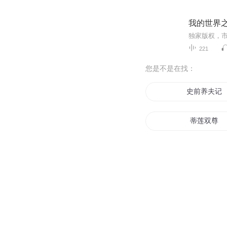
我的世界
独家版权，
221
您是不是在找：
史前养夫记
蒂莲双尊
我的世界史
重生之并蒂
双姝并蒂