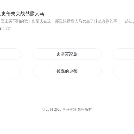
之史蒂夫大战骷髅人马
市面上买不到的哦！史蒂夫在这一部里跟骷髅人马发生了什么有趣的事，一起进
1.1万
史蒂芬家族
孤睾的史蒂夫
蒂夫传
并蒂剑侠
重生之并蒂金花
© 2014-
2026
喜马拉雅 版权所有
史蒂夫和艾力克斯的故事