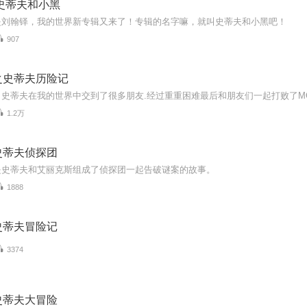
史蒂夫和小黑
是刘翰铎，我的世界新专辑又来了！专辑的名字嘛，就叫史蒂夫和小黑吧！
907
之史蒂夫历险记
史蒂夫在我的世界中交到了很多朋友.经过重重困难最后和朋友们一起打败了MC
1.2万
史蒂夫侦探团
是史蒂夫和艾丽克斯组成了侦探团一起告破谜案的故事。
1888
史蒂夫冒险记
3374
史蒂夫大冒险