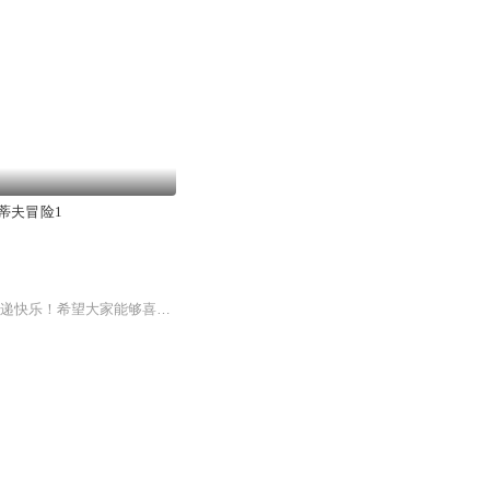
蒂夫冒险1
小屌丝陆离的逆袭之路！快来收听吧.每周五到三集，永久免费！我会坚持录完的，希望能传递快乐！希望大家能够喜欢…如果有好的建议，可以在评论区告诉我哦！每个人的评论我都会认真看～喜欢就关注我吧