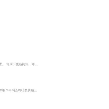
国王和僵尸王合成了一片土地，之后主人公史蒂夫带队去挖矿，打败了末影龙，夺回了附魔书。 每周日更新两集，寒暑假时加快更新。
在主世界里，史蒂夫自然的出现了。可是可是主世界却陷入了灾难。史蒂夫该怎样拯救主世界呢？中间会有很多的知识， 最终史蒂夫终于战胜了敌人，让主世界里的生物安居乐业