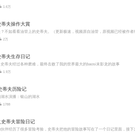
1.6万
史蒂夫操作大賞
夫？不如看看油管上的史蒂夫。（更新极速，视频原自油管，原视频已经被作者
2万
史蒂夫生存日记
史蒂夫经过各种磨难，最终击败了我的世界最大的baosi末影龙的故事
1.9万
史蒂夫历险记
的湖水演播：银山的湖水
1788
之史蒂夫冒险日记