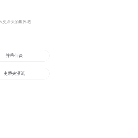
入史蒂夫的世界吧
并蒂仙诀
史蒂夫漂流记
凡克尔蒂
并蒂难为双生花
维尔蒂亚编年史