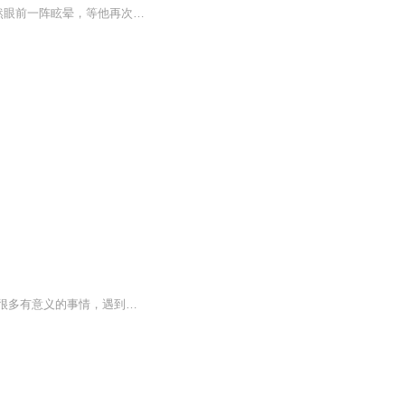
“终于能玩我的世界了！”小明起身来到电脑桌前，点击了电脑上的一个软件，我的世界。突然眼前一阵眩晕，等他再次醒来时发现自己的旁边有扇发光的门，Him的身影竟出现在旁边！他突然被吸了进去……就此展开一段惊心动魄的冒险之旅……
史蒂夫和他的弟弟瑞恩厌倦了在城镇的无聊生活，于是决定去冒险，他们在冒险途中遇到了很多有意义的事情，遇到了很多要好的朋友，但不幸的事情发生了，他们得到了一个不好的消息：怪物王们决定征服世界，战火烧到了他们的家乡，那么史蒂夫和瑞恩和他们的朋友能否打败黑恶势力吗，请关注《我的世界：史蒂夫和瑞恩的冒险》creeper_kmh /著。（全原创）未经允许，严禁转载！！！！欢迎收听，每天都有更新。已完更