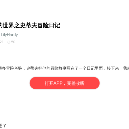
的世界之史蒂夫冒险日记
LilyHardy
21
50
很多冒险考验，史蒂夫把他的冒险故事写在了一个日记里面，接下来，我
打
开
A
P
P，完整收听
思了