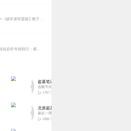
【适听年龄】7岁+《猴子警长科学探案记》系列《破坏者联盟篇1·猴子警长科学探案记》>>>《破坏者联盟篇2·猴子警长科学探案记》>>>《破坏者联盟篇3·猴子警长科...
我的世界史蒂夫冒险系列（点击图片标签或文字跳转到专辑收听）【最新上线】【最全】锋叔叔必听专辑指引：紫灵村长系列（双子动漫著）星空物语全系列（双子动漫著）紫灵大...
盗墓笔记 全8部丨豪华CV版丨苏尚卿&边江 领衔
连载节目超七百集
1797.73万
北派盗墓笔记丨头陀渊出品丨悬疑灵异丨摸金校尉丨
最近一周更新
1806.79万