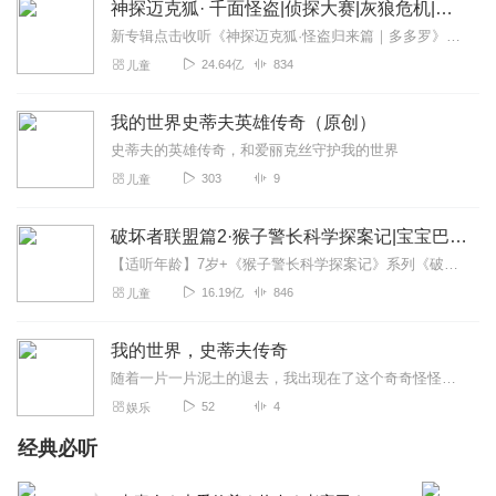
神探迈克狐· 千面怪盗|侦探大赛|灰狼危机|多多罗
新专辑点击收听《神探迈克狐·怪盗归来篇｜多多罗》！！！>>>点击进入主播橱窗购买《神探迈克狐》系列图书吧!<<<多多罗故事【点击前往】收听多多罗其他好玩有趣的故...
24.64亿
834
儿童
我的世界史蒂夫英雄传奇（原创）
史蒂夫的英雄传奇，和爱丽克丝守护我的世界
303
9
儿童
破坏者联盟篇2·猴子警长科学探案记|宝宝巴士故事
【适听年龄】7岁+《猴子警长科学探案记》系列《破坏者联盟篇1·猴子警长科学探案记》>>>《破坏者联盟篇2·猴子警长科学探案记》>>>《破坏者联盟篇3·猴子警长科...
16.19亿
846
儿童
我的世界，史蒂夫传奇
随着一片一片泥土的退去，我出现在了这个奇奇怪怪的世界，我为什么会出现，而我的出现又有着什么意义……
52
4
娱乐
经典必听