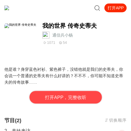
打开APP
我的世界 传奇史蒂夫
通信兵小杨
1071
54
他是谁？身穿蓝色衬衫、紫色裤子，没错他就是我们的史蒂夫，你
会说一个普通的史蒂夫有什么好讲的？不不不，你可能不知道史蒂
夫的传奇故事……
打
开
A
P
P，完整收听
节目(2)
切换顺序
2、表妹来访