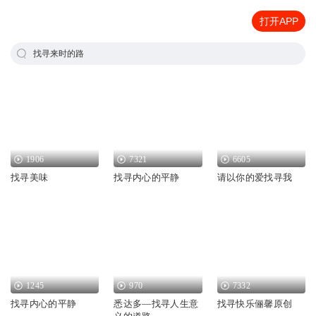
打开APP
找寻来时的路
1906
7321
6605
找寻美味
找寻内心的平静
请以你的爱找寻我
1245
970
7332
找寻内心的平静
悉达多—找寻人生意
找寻快乐俪馨原创