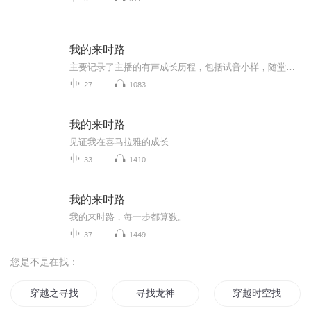
我的来时路
主要记录了主播的有声成长历程，包括试音小样，随堂练习和基本功等，感谢您的关注还有陪伴，愿我们都能成为自己想成为的人!
27
1083
我的来时路
见证我在喜马拉雅的成长
33
1410
我的来时路
我的来时路，每一步都算数。
37
1449
您是不是在找：
穿越之寻找爱
寻找龙神
穿越时空找寻你