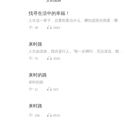
义的道路
找寻生活中的幸福！
人生这一辈子，总要热爱点什么，哪怕是阳光雨露，哪怕是树木花草，哪怕是生活八卦，只要有爱，就有希望！愿我们在这纷扰的世界里，能时时保有那一份纯真和可爱！人生中到处都是幸福，愿我们都能学会低头俯视，捡拾幸福！
38
2864
来时路
人生如逆旅，我亦是行人。”每一步脚印，无论深浅，都镌刻着成长的痕迹。或许曾有过遗憾，但正是这些不完美，构成了独一无二的我们许久以前录制的作品@我的49重新整理上传
75
2545
来时的路
来时的路
21
923
来时路
166
6510