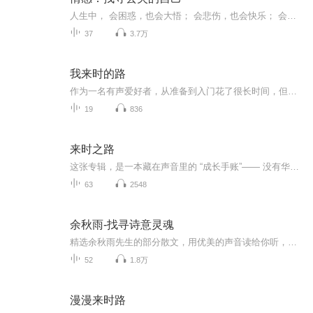
人生中， 会困惑，也会大悟； 会悲伤，也会快乐； 会颓废，也会精神饱满。 它们是我们人生的一部分，不可或缺。 我们总是在迷茫与坚定间徘徊，有时不经意间迷失了方向，丢失了初心，但我们依旧想找寻初心，找寻丢失的自己。 在这里，松鼠ＦＭ将跟大家分享一些自己的人生经历、感悟和心得。 也想与大家聊聊人生，聊聊你我的喜怒哀乐。 一起找寻丢失的自己。 我会一直等你，等你找我聊聊天。 松鼠邮箱：songhsufm@163.com 公众号：songshuFM
37
3.7万
我来时的路
作为一名有声爱好者，从准备到入门花了很长时间，但是既然最后决定入行，就做好长期主义的准备，一步一个脚印，记录自己的成长！
19
836
来时之路
这张专辑，是一本藏在声音里的 “成长手账”—— 没有华丽的辞藻，只有日复一日的踏实印记；没有惊天的蜕变，却满是自我练习里的细碎进步。我们总在追逐目标的路上步履匆匆，而【来时之路】想做的，就是把 “打卡” 这件小事，酿成日后回望时的温酒。
63
2548
余秋雨-找寻诗意灵魂
精选余秋雨先生的部分散文，用优美的声音读给你听，我们共同学习……
52
1.8万
漫漫来时路