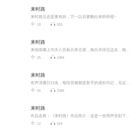
来时路
来时路总还是要有的，万一以后要翻出来听听呢~
10
833
来时路
来练练嘴上功夫八百标兵奔北坡，炮兵并排北边走，炮兵怕把标兵碰。标兵怕碰炮兵炮，烟花三月下扬州，哥挎瓜筐过宽沟。小扣柴扉久不开，黑白棉被黑白配，问君能有几多愁。妞妞拉牛牛不走，姑苏城外寒山寺，四十四只石狮子。孤帆远影碧空尽，生产同心土变金...
25
1084
来时路
有声演播日日练，每段音频都是新手的成长印记，见证声音里的点滴进步
34
3366
来时路
作品名称：《来时路》作品简介：这是一份用声音刻下的成长足迹，一段献给自己的有声修行备忘录。《来时路》并非一部恢弘的巨著，它是我在喜马拉雅有声演播学习道路上，一份真诚而朴实的作业合集。这里的每一个片段，或许还带着几分青涩与试探，却无比真实...
12
524