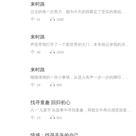
来时路
过去的每一次努力，都为今天的我奠定了坚实的基础。未来，我将怀揣着梦想，勇敢地迈出每一步。无论遇到什么困难，我都会坚持不懈，用汗水和拼搏书写属于自己的辉煌篇章。相信自己，我有能力成为更好的自己！
51
1680
来时路
声音带我打开了一个新世界的大门，本专辑记录我的演播小练习，希望虽然稚嫩但要有成长，可能有的自己听都想捂脸♀️，但绝不放弃，希望每一次记录能让我回首时，看到自己为之而努力的来时路
48
1604
来时路
随随便便的一些小事情，从进入有声一步一步的脚印，虽都是黑历史，但更是来时路。
24
900
找寻童趣 回归初心
六一‘儿童节’在故事中寻找童趣，再散文中再次感受孩童的世界。
13
561
情感：找寻丢失的自己