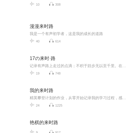
10
308
漫漫来时路
我是一个有声初学者，这是我的成长的道路
40
614
17の来时·路
记录有声路上走过的点滴；不积于跬步无以至千里。在每一个不同的故事中，体验不同的人生。
19
748
我的来时路
精英攀登计划的作业，从零开始记录我的学习过程，感受声音的变化！
24
1225
艳棋的来时路
9
917