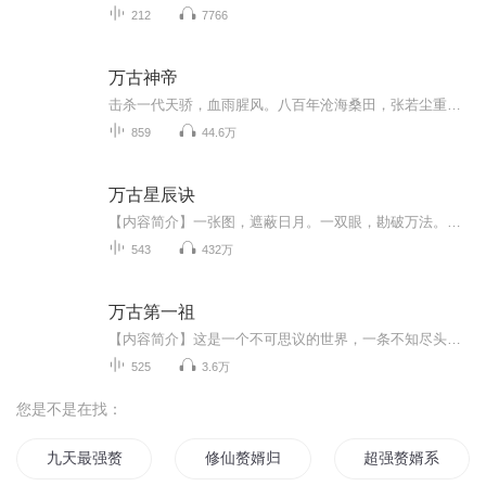
212
7766
万古神帝
击杀一代天骄，血雨腥风。八百年沧海桑田，张若尘重生归来，却惊见昔日未婚妻，如今统治昆仑界，称霸第一帝国，号令“池瑶女皇”。池瑶女皇，权倾四海，威压天下；永葆青春，不死不朽。张若尘立于诸皇祠堂之外，凝视着池瑶女皇的雕像，心头怒火如焰，“再...
859
44.6万
万古星辰诀
【内容简介】一张图，遮蔽日月。一双眼，勘破万法。纯阳武府一名杂役弟子，偶然获得星辰图。从此衍化阵法，寻宝、炼丹、炼器、武技……无所不能！【作者/主播简介】作者：木头人，火星小说签约作家。主播：云墨天音丶黛玉，代表作《汤小团·东周列国卷第一...
543
432万
万古第一祖
【内容简介】这是一个不可思议的世界，一条不知尽头，不知长宽的星辰海。海洋上漂浮着无尽的星辰，堪比世界的岛屿，比世界还大的海兽。这是一颗扎根在星辰海上的不知其高，不知其宽的世界树，世界树自行诞生世界，世界树上一花一世界，一叶一世界，一果一...
525
3.6万
您是不是在找：
九天最强赘婿
修仙赘婿归来
超强赘婿系统