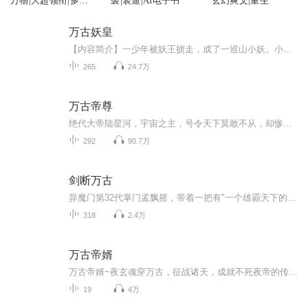
万物|大超领衔|多人
袭|装逼|AI电子书
玄幻爽文|重生
剧
万古妖皇
【内容简介】一少年被妖王掳走，成了一巡山小妖。小妖际遇不凡，道行渐长，想重归人族，却不料在出山之后，与各宗修者血战不断，回归的梦想渐行渐远。人心妖身，所有的修行之路都已断绝，少年却凭着大智慧、大毅力，踏上了一条妖圣之路，开创一全新纪元。...
265
24.7万
万古帝尊
绝代大帝陆星河，宇宙之主，号令天下莫敢不从，却惨遭挚爱背叛，身心破碎，黯然陨落！万年后，陆星河逆天重生，一扫颓势，终于强势归来！这一世，陆星河横扫天下，主宰诸天，成就万古帝尊！每天更新三集，与你一起享受听书的快乐。
292
90.7万
剑断万古
异魔门第32代掌门孟飘摇，带着一把有"一个雄霸天下的梦"的青玉剑，离开困了18年的孤岛闯荡江湖。且看有自己“脾气” 和 “想法”的青玉剑，如何癲癲地让一个新手小白从纠缠于江湖正邪的较量中成长。如何不断突破自我，向着成为异魔之主、称霸江湖的目标前...
318
2.4万
万古帝婿
万古帝婿~夜玄魂穿万古，征战诸天，成就不死夜帝的传说，却因妻徒背叛，灵魂沉睡九万年。九万年后，夜玄苏醒，魂归本体，成为了皇极仙宗的窝囊废女婿。而他当年收下的弟子已登巅峰，一座他曾修炼过的枯山成为当世顶级修炼圣地，就连他随手救下的一只小猴子...
19
4万