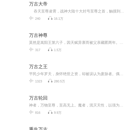
万古大帝
吞天至尊凌霄，战神大陆十大封号至尊之首，触摸到神灵之境的绝世强者，却因好友陷害而死，重生于万年后一个平凡少年的身上。拳出乾坤动，念动星河灭，一代至尊，荣耀归来，从此踏上了一条横扫各路天才的无敌之路！神若挡我，我必诛神，天若挡我，我必吞天！
240
16.1万
万古神尊
莫然是嵩阳王第六子，因天赋异禀而被父亲藏匿两年。在一次偷偷出府游玩时，因戏弄城主之子司庭轩而引发冲突，最终暴露了自己玄师级别的实力。为保护王府秘密，他不得不随蓝珊离开。一路上，莫然展现出惊人的能力与天真烂漫的性格，让众人又惊又喜。而他的...
317
1.5万
万古之王
平民少年罗天，身怀绝世之资，却被误认为废脉者。偶得无上天书，开启至强神脉，修造化神诀，一飞冲天，震烁万古。从世俗底层，到万界诸天，横压当世天骄，纵横万千宗门，睥睨神话万族，成就不朽不灭永恒超脱的万古至尊之王
1323
280.5万
万古轮回
神者，万物至尊，至高无上。魔者，泯灭天性，以强为尊。从地球穿越而来的绝世杀手陆尘，被卷入了万古轮回之中，成为玄黄大陆中一名普普通通的少年。杀妖兽，夺秘宝，与天地独斗。且看陆尘如何在这缤纷灿烂的世界称尊，寻求成仙秘
816
9.9万
重生万古