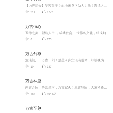
【内容简介】笑容甜美？心地善良？助人为乐？温婉大方？甜纯美，且等着我来撕下你那伪善的皮！重生归来，渣男贱女不过脚下蝼蚁，敢惹我试试？【作者/主播简介】作者：萦回，网络小说作家。主播：语释_有声工作室【购买须知】1、本作品为付费有声书，前42集...
211
1772
万古恒心
五德之美，塑造人生 ，成就社会。 世界各文化，组成灿烂的社会画卷，中国文化，源远流长，成为华夏儿女的优秀血脉。成就勤劳勇敢正义的民族气质。国学经典，多文化形式，是国家学科教育的重要补充。 书院把爱与光明传递，读者把知识与行动践行证德。 生生...
6
773
万古剑尊
混沌初开，万古一剑！楚星河身负混沌道体，却被视为废柴，受尽欺辱。一柄神秘古剑，一块记忆水晶，揭开上古秘辛——混沌道体竟是天外存在的寄生种子！为对抗观测者的灭世阴谋，他携手冰凤双姝月清瑶与苏雨柔，踏上逆天改命之路。当混沌与极寒交融，当三魂...
10
137
万古神皇
内容介绍：帝落星河，万古寂灭！亘古轮回，大道沧桑！他的神通，涌动星河，惊震八荒，气凌九霄，划破苍穹！他从卑微中来，承继亘古不朽意志，拯救万古大道，冲破宿命轮回，成就无上神通！这是一个以神通修练的浩瀚世界，繁衍至极的各种神通，掌无上神通者，才能成就无上大道！作者介绍：残殇，17K小说网大神作家，现在正连载大神作《万古神皇》，残殇所著东方玄幻小说，17K小说网首发，2014年6月15日登上17K首页封面推荐。2018年5月，第三届“橙瓜网络文学奖”评选中位列百强大神。主播介绍：无非是无，有声小说播讲者，代表作品《超级战兵》《 罪恶之城 》《流星蝴蝶剑》《无敌战兵》。
483
894.6万
万古至尊