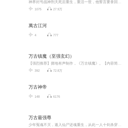
神界封号战神刑天死后重生，重活一世，他誓言要拿回属于自已的一切，一路歌猛进，高调轻狂，拳格种纨绔少爷，脚踩各种天骄人物。我叫楚天辰，我要这天挡不住我前进的道路，我要君临天下，俯瞰星河，我要你伴我左右。
1075
27.9万
萬古江河
4
777
万古镇魔（至强玄幻）
【强烈推荐】掷地有声制作，《万古镇魔》。【内容简介】一部非常好看的古言玄幻小说，小说题材新颖，文风细腻，故事情节跌宕起伏，环环相扣，引人入胜，作者用心创作让读者不禁为其笔下的牵荡人心的剧情所打动。【作者主播简介】原著：墨月主播：山与【购...
392
72.8万
万古神帝
148
6176
万古最强尊
少年冤魂不灭，遁入仙尸还魂重生，从此一人十剑杀穿仙路，通天证道!