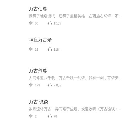
万古仙尊
做得了地痞流氓，逞得了盖世英雄，左西施右貂蝉，不服就干，有种来战！
80
1.1万
神座万古录
13
1184
万古剑尊
人间修道八千载，万古千秋一剑斩。我有一剑，可斩天地。【内容节选】叶辰，出生便觉醒玄牝（pìn）气，而且是玄牝气中品级最高的王品，六岁踏入淬体境，十岁突破御气境，如今十八岁，不仅压得徐州境内年轻一代抬不起头来，更是在父辈中都少有敌手，甚至引...
179
7.8万
万古.诡谈
岁月流转万古，异闻藏于尘烟。欢迎收听《万古诡谈：从上古走到今朝的民间恐怖传说》，演播：慢华年。本专辑依托《山海经》《搜神记》《子不语》《酉阳杂俎》等古籍志怪、上古民间传说改编。故事以上古洪荒为起点，沿着先秦、秦汉、魏晋、隋唐、宋元、明清...
2
78