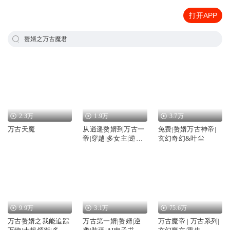
打开APP
赘婿之万古魔君
2.3万
1.9万
3.7万
万古天魔
从逍遥赘婿到万古一
免费|赘婿万古神帝|
帝|穿越|多女主|逆袭|
玄幻奇幻&叶尘
赘婿|都市
9.9万
3.1万
75.6万
万古赘婿之我能追踪
万古第一婿|赘婿|逆
万古魔帝 | 万古系列|