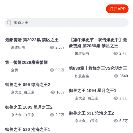
打开APP
赘婿之王
最豪赘婿 第2022集 禁区之王
【凛冬爆更节：双倍爆更中】最
豪赘婿 第2056集 禁区之王
果维听书
2.5万
果维听书
2.7万
第一赘婿2026魔帝赘婿
第830章丨救恤之王VS究明之王
全勇
9.3万
如意鑫鑫
3640
御兽之王 099 绿海之王2
御兽之王 1094 星月之王1
京大金_白玉京
10万
京大金_白玉京
2.3万
御兽之王 1095 星月之王2
御兽之王 531 沧海之王2