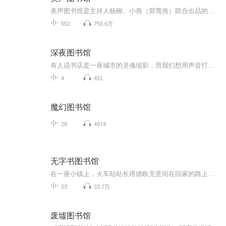
美声图书馆是主持人杨柳、小燕（郑莺燕）联合出品的，百位全国知名主持人为小学生朗读课本的公益行为，美声图书馆计划与喜马拉雅合作发布此音频。第一批参加录制的主持人约100位，均为中央电视台、中央人民广播电台“国嘴”，人均朗读3篇。在这里你可以： ...
552
756.6万
深夜图书馆
有人说书店是一座城市的灵魂缩影，而我们想用声音打造一方温暖空间。人们都有听故事、去有温度的地方停留的习惯，而深夜图书馆大概就是每一个陌路人深夜的泊岸之地。好书分享、经典美文、新鲜观点、情感与生活......听我们讲给你听。
4
451
魔幻图书馆
28
4974
无字书图书馆
在一座小镇上，火车站站长塔德欧无意间在回家的路上发现了很多四处飘零的字母。这些字母是从哪儿来的？追随着坠落的字母，塔德欧和本杰明镇长来到因无人光顾而关闭了一年多的图书馆。原来，图书馆里的所有藏书一夜之间都变成了无字天书……如何破解这个谜...
23
33.7万
废墟图书馆