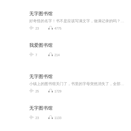
无字图书馆
好奇怪的名字！书不是应该写满文字，做满记录的吗？没有字，怎么叫书？无字书的图书馆又是什么样的呢？你是不是和我有着相同的问题？事实上，书本身就代表着一种文化，是一个民族的根。在这个故事中。无字书的命运牵引着整个小镇的命运，无字书图书馆的兴...
23
4775
我爱图书馆
7
214
无字图书馆
小镇上的图书馆关门了，书里的字母突然消失了，全部蹦到了大街上和图书馆的地上，怎么办？镇长召开紧急会议，寻求解决办法。小镇上的孩子们也十分着急，在闪着微光的夜里，有个女孩偷偷溜进了图书馆，想用她的办法来拯救这些书籍，她成功了吗？奇迹出现了吗？
25
1729
无字图书馆
23
1133