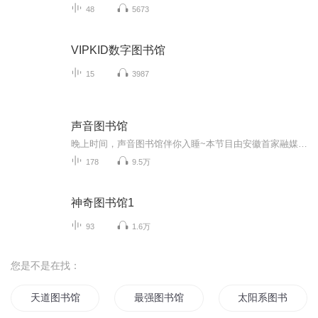
48
5673
VIPKID数字图书馆
15
3987
声音图书馆
晚上时间，声音图书馆伴你入睡~本节目由安徽首家融媒体广播—徽商100.3荣誉出品
178
9.5万
神奇图书馆1
93
1.6万
您是不是在找：
天道图书馆
最强图书馆馆长
太阳系图书馆