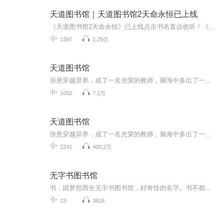
天道图书馆｜天道图书馆2天命永恒已上线
《天道图书馆2天命永恒》已上线点击书名直达收听！《天道图书馆2天命永恒》【强烈推荐】起点百万点击最火玄幻大作异界大陆修行，少年不败热血【内容简介】 张悬穿越异界，成了一名光荣的教师，脑海中多出了一个神秘的图书馆。只要他看过的东西，无论人还是...
1397
1.25亿
天道图书馆
张悬穿越异界，成了一名光荣的教师，脑海中多出了一个神秘的图书馆。只要他看过的东西，无论人还是物，都能自动形成书籍，记录下对方各种各样的缺点，于是，他牛大了。
1050
7.1万
天道图书馆
张悬穿越异界，成了一名光荣的教师，脑海中多出了一个神秘的图书馆。只要他看过的东西，无论人还是物，都能自动形成书籍，记录下对方各种各样的缺点，于是，他牛大了！教学生、收徒弟，开堂授课，调教最强者，传授天下。“灼阳大帝，你怎么不喜欢穿内裤啊...
2241
400.2万
无字书图书馆
书，因梦想而生无字书图书馆，好奇怪的名字。书不都应该写满文字，做满记录的吗？没有字，怎么叫书？无字书的图书馆又是怎样？你是不是跟我有着相同的问题？事实上，书本身就代表着一种文化，是一个民族的根。在这个故事中，无字书的命运联系着整个小镇的...
23
3616