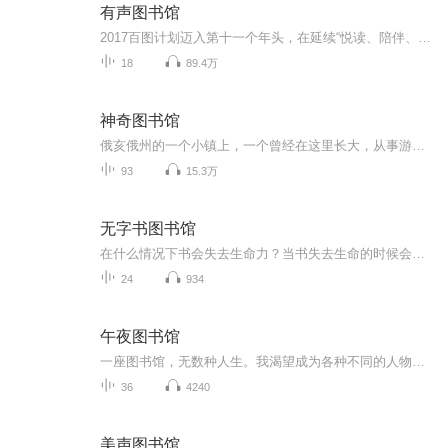
有声图书馆
2017百图计划迈入第十一个年头，在延续“悦读、陪伴、成长”的公益意愿下，百图计划从硬件捐助升级到多维度的软件层面，启新提出“百图悦读体系”。从阅读场所的升级到阅读内容及方法的全面启新，百图计划旨在通过悦读体系，让更多的孩子通过愉快的阅读体...
18
89.4万
神奇图书馆
俄亥俄州的一个小镇上，一个曾经在这里长大，从事游戏开发的富翁，回来盖了一座据说是全世界最先进，最酷炫的图书馆，图书馆开馆那天会举行盛大的仪式，这个仪式就是一个逃生游戏。为了准备这个盛典，校里举行了征文活动，12位作文高手获得了参加游戏的资...
93
15.3万
无字书图书馆
在什么情况下书会失去生命力？当书失去生命的时候会怎么样？怎样才可以解救它们呢？
24
934
午夜图书馆
一座图书馆，无数种人生。我渴望成为各种不同的人物，经历各种不同的人生，掌握各种不同的技艺，然而我永远无法如愿。我为什么还要心怀渴望？我渴望度过这一生，体验肉体和精神可能经历的种种变化，感受蕴含其中的不同色彩和基调。——希尔维亚普拉斯“在...
36
4240
美声图书馆