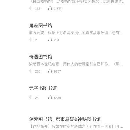
《废墟图书馆》以“图书馆战斗模拟”为概念，玩家将邀请宾客拜访图书馆，与之进行殊死搏斗，获取记录着他们生平的“书”。“司书”和“宾客”之间的战斗以卡牌和骰子为媒介展开，玩家可以通过观察宾客即将使用的卡牌做出相应的对策，选择合适的卡牌与之抗...
137
1.6万
鬼差图书馆
前方高能！根据上万名网友提供的真实故事改编！患有高血压、心脏病、冠心病等人群禁止收听！ staff策划：染恩恩@染恩恩i编剧：YP@YP不吃早餐才是一件很嘻哈的事情...
2
281
奇遇图书馆
浓缩百本世纪名著，用伟人的智慧指引自己和你。《黑骑士的王国》《沉思录》《百年孤独》《形而上学》《堂吉柯德》《人性的弱点》…
266
9737
无字书图书馆
24
6539
储梦图书馆 | 都市悬疑&神秘图书馆
【作品简介】假如在时空的缝隙之间存在着一间专门收藏各种梦“储梦图书馆”，那里的主人是一个神秘的女人。无论岁月更迭，世事流转，“储梦图书馆”始终如一。故事发生之时，那里已经存在了很多年。某一天，因为家族的诅咒，韩霁推开了那里的大门……作者...