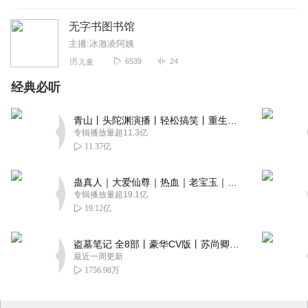
无字书图书馆
主播:冰激凌阿姨
6539
24
儿童
经典必听
青山丨头陀渊演播丨轻松搞笑丨重生穿越丨古代权谋丨VIP免费 | 多人有声剧
专辑播放量超11.3亿
11.37亿
蛊真人｜大爱仙尊｜热血｜老宝玉｜多人VIP免费有声剧
专辑播放量超19.1亿
19.12亿
盗墓笔记 全8部丨豪华CV版丨苏尚卿&边江 领衔 多人有声剧丨冠声文化丨南派三叔
最近一周更新
1756.98万