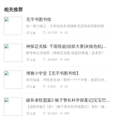
相关推荐
无字书图书馆
在一座小镇上，火车站站长塔德欧无意间在回家的路上发现了很多四处飘零的字母。这些字母是从哪儿来的？追随着坠落的字母，塔德欧和本杰明镇长来到因无人光顾而关闭了一年多...
33.73万
23
儿童
神探迈克狐· 千面怪盗|侦探大赛|灰狼危机|多多罗
新专辑点击收听《神探迈克狐·怪盗归来篇｜多多罗》！！！>>>点击进入主播橱窗购买《神探迈克狐》系列图书吧!<<<多多罗故事【点击前往】收听多多罗其他好玩有趣的故...
24.65亿
834
儿童
博雅小学堂【无字书图书馆】
你可知道，书也有生命！那些一个个字母，就是它的细胞...。
4.20万
24
儿童
破坏者联盟篇2·猴子警长科学探案记|宝宝巴士故事
【适听年龄】7岁+《猴子警长科学探案记》系列《破坏者联盟篇1·猴子警长科学探案记》>>>《破坏者联盟篇2·猴子警长科学探案记》>>>《破坏者联盟篇3·猴子警长科...
16.20亿
846
儿童