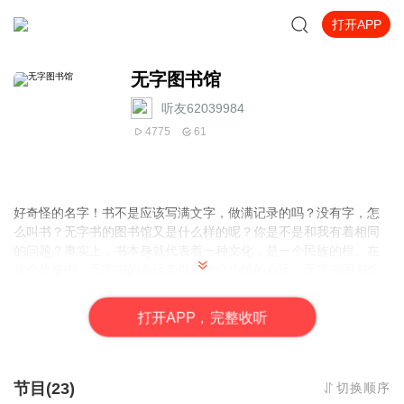
打开APP
无字图书馆
听友62039984
4775
61
好奇怪的名字！书不是应该写满文字，做满记录的吗？没有字，怎
么叫书？无字书的图书馆又是什么样的呢？你是不是和我有着相同
的问题？事实上，书本身就代表着一种文化，是一个民族的根。在
这个故事中。无字书的命运牵引着整个小镇的命运，无字书图书馆
的兴衰繁荣影响着所有居民的生活。书也有生命、有感情。一本无
字书就是一本死去的书。当你在阅读这本《无字书图书馆》的时
打
开
A
P
P，完整收听
候，你会发现，这一切的发生和改变，都取决于人对书的态度。
节目(23)
切换顺序