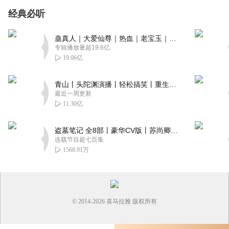
经典必听
蛊真人｜大爱仙尊｜热血｜老宝玉｜多人VIP免费有声剧
专辑播放量超19.6亿
19.06亿
青山丨头陀渊演播丨轻松搞笑丨重生穿越丨古代权谋丨VIP免费 | 多人有声剧
最近一周更新
11.30亿
盗墓笔记 全8部丨豪华CV版丨苏尚卿&边江 领衔 多人有声剧丨冠声文化丨南派三叔
连载节目超七百集
1568.91万
© 2014-
2026
喜马拉雅 版权所有