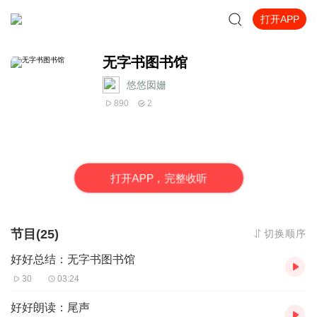
打开APP
无字书图书馆
悠悠囡姗
890
2
打
开
A
P
P，完整收听
节目(25)
切换顺序
好好总结：无字书图书馆
30
03:24
好好朗读：尾声