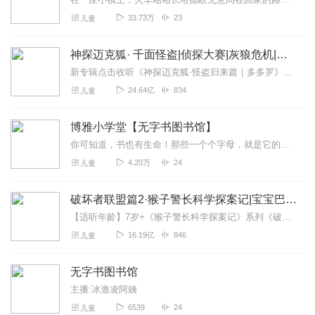
33.73万
23
儿童
神探迈克狐· 千面怪盗|侦探大赛|灰狼危机|多多罗
新专辑点击收听《神探迈克狐·怪盗归来篇｜多多罗》！！！>>>点击进入主播橱窗购买《神探迈克狐》系列图书吧!<<<多多罗故事【点击前往】收听多多罗其他好玩有趣的故...
24.64亿
834
儿童
博雅小学堂【无字书图书馆】
你可知道，书也有生命！那些一个个字母，就是它的细胞...。
4.20万
24
儿童
破坏者联盟篇2·猴子警长科学探案记|宝宝巴士故事
【适听年龄】7岁+《猴子警长科学探案记》系列《破坏者联盟篇1·猴子警长科学探案记》>>>《破坏者联盟篇2·猴子警长科学探案记》>>>《破坏者联盟篇3·猴子警长科...
16.19亿
846
儿童
无字书图书馆
主播:冰激凌阿姨
6539
24
儿童