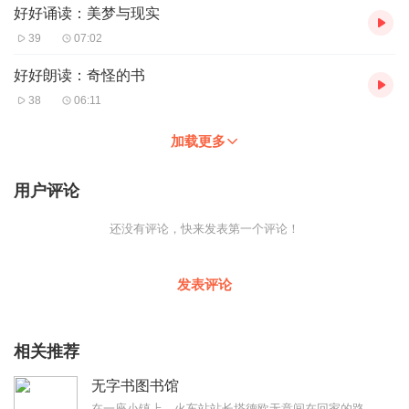
好好诵读：美梦与现实
39
07:02
好好朗读：奇怪的书
38
06:11
加载更多
用户评论
还没有评论，快来发表第一个评论！
发表评论
相关推荐
无字书图书馆
在一座小镇上，火车站站长塔德欧无意间在回家的路上发现了很多四处飘零的字母。这些字母是从哪儿来的？追随着坠落的字母，塔德欧和本杰明镇长来到因无人光顾而关闭了一年多...