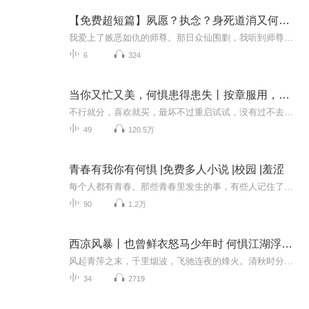
【免费超短篇】夙愿？执念？身死道消又何惧！
我爱上了嫉恶如仇的师尊。那日众仙围剿，我听到师尊在唤我。可我抬头循声望去，傅百川正跪在我的面前，胸口正插着一柄玉色的长剑。而那个握着长剑的人，是我。
6
324
当你又忙又美，何惧患得患失丨按章服用，减少80%的拧巴！
不行就分，喜欢就买，最坏不过重启试试，没有过不去的坎。看到手机电量不足10%，急也没用，你还得一格一格地充电，人生也是。二十多年的光景足够慢炖一个姑娘，无须八角茴香，文火收汤。忙，不是只顾工作，而是修炼无论离开谁、你都能活得更精彩的能力；美...
49
120.5万
青春有我你有何惧 |免费多人小说 |校园 |羞涩
每个人都有青春。那些青春里发生的事，有些人记住了，有些人已经忘记了。那些曾经在课堂上讲课的老师，或许早已经老去。那些曾经做过的试卷，或许早已化成纸灰。那些曾经在课堂里挥洒的汗水早已随风而逝…可是那些青春里的情思，有谁敢说寻不到一点痕迹。...
90
1.2万
西凉风暴丨也曾鲜衣怒马少年时 何惧江湖浮沉催白发
风起青萍之末，千里烟波，飞驰连夜的烽火。清秋时分浊酒一壶，挑灯看剑回望人海起落。飘飘西去路， 茫茫浩瀚音风絮空白头 ，何须芳草青夜雨八方战孤城，平明剑气看刀声，侠骨千年寻不见，碧血红叶醉秋风，倚楼听风雨，淡看江湖路。酒醉处，呢喃自问，故人...
34
2719