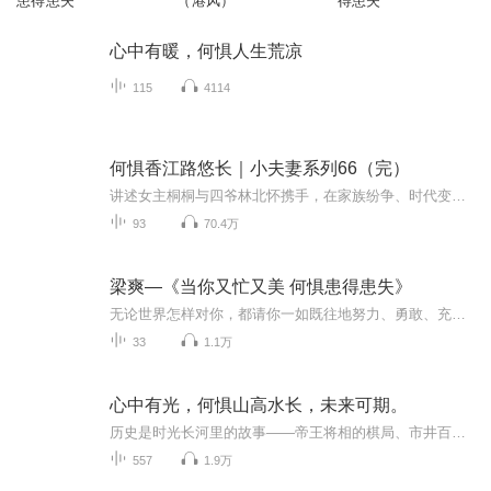
患得患失
（港风）
得患失
心中有暖，何惧人生荒凉
115
4114
何惧香江路悠长｜小夫妻系列66（完）
讲述女主桐桐与四爷林北怀携手，在家族纷争、时代变局中并肩前行、彼此守护的故事。桐桐清醒后，与四爷共同应对林家内部矛盾、处理家族生意与人际纠葛，从订婚、化解家族内斗，到拓展事业、应对外部挑战。二人在漫长岁月里彼此扶持，历经家族起落、时代变...
93
70.4万
梁爽—《当你又忙又美 何惧患得患失》
无论世界怎样对你，都请你一如既往地努力、勇敢、充满希望。因为世界上最幸福的事莫过于，经过一番努力，一切都在慢慢变成你想要的样子。
33
1.1万
心中有光，何惧山高水长，未来可期。
历史是时光长河里的故事——帝王将相的棋局、市井百姓的烟火、战争与和平的变奏，共同谱写着人类文明的交响乐章、也照见了古人的智慧和时代风云。
557
1.9万