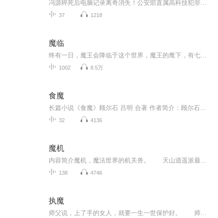
冯源猝死后电脑记录离奇消失！公安部直属高科技犯罪侦查局华中分处主任杨真追查发现，HAI 公司的虚拟主持人阿辉 —— 这具藏着自主生成程序的“数字幽灵”，竟催眠人类作“替身”，还让用户诡异愿望成真。林朝中携阿辉程序潜逃，科技与罪恶的暗战，就此拉...
37
1218
魔临
终有一日，魔王会降临于这个世界，魔王的麾下，有七尊恐怖的魔头，他们，将带给这个世界绝望的黑暗。
1002
8.5万
食魔
长篇小说《食魔》顾尔石 吕明 合著 作者简介：顾尔石，美国中文作家协会会员、上海作家协会会员、上海翻译家协会会员。曾任职上海新闻界记者，编辑多年，继任职上海社会科举院外国文学研究室。八十年代末赴美留学，获商业管理硕士学位。后任职于北美世界日...
32
4136
魔机
内容简介魔机，魔法世界的机关兽。 天山逍遥派最后一代天才传人凌霄正哀叹科技飞跃，逍遥武学以及自己爱好的机关兽术均已无用处，却误坠魔法世界五大陆中的红月大陆，灵魂附身在刚被人所害的夏国四大家族中最有实力的杨家二公子这个只会吃喝玩乐泡妞耍...
138
4746
执魔
师父说，上了手的女人，就要一生一世保护好。 师父说，修魔很难，一入魔道永不回头。 师父说，天圆地方，那圆是圆满，那方是心的棱角，是对命运的忤逆，是对天的不顺从。 我的师父叫做 宁凡，他不是人，是一只入了魔的蝴蝶。他在找人，没人知道...