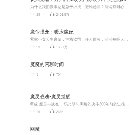
为什么我们做事总是急于求成、避难趋易？所谓有耐心，就是要“咬牙坚持、死磕到底”？如何不再用“三分钟热情”和“打鸡血”的方式做事？如何保持极度专注？如何消除焦虑？如何提高学习能力？这是一部可以穿透时间的个人成长方法论。7大底层概念，20个成长...
29
2401.8万
魔帝强宠：暖床魔妃
紫家小女天生废柴，性格软弱，任人欺凌，活活被吓人殴打致死！当如墨的双瞳再次睁开！已经是全新的灵魂！佛挡杀佛！神挡杀神！当她的双手沾满鲜血的时候，当她在深夜独自治疗伤口的时候，当她身陷险境千钧一发的时候，总有一个人陪伴左右。 他是暴戾的大魔王，他心狠手辣，不按常理出牌，甚至按照自己的心情来杀人！ 当让人畏惧的大魔王遇上冷血无情的杀手，魔王立刻变公举！ “我的小妖儿怎么会做错事呢！杀了你们全家不应该对我家妖儿感恩戴德么？” 紫小妖一脸懵逼，什么鬼？！她什么时候成了他的妖儿？！她怎么不知…还不等她反应，一双柔软的唇已经落下来
99
158.7万
魔魔的闲聊时间
5
704
魔灵战魂•魔灵觉醒
孽缘 魔灵与战魂 一场光明与黑暗的决斗300年前的过往与300年后的今朝一名初出茅庐的少年，再到光明大军的统治者想知道发生了什么故事吗？那么就来听，魔灵战魂吧……—————————————————————————————备注：此故事为新专辑，为...
26
2366
网魔