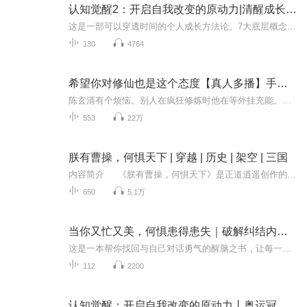
认知觉醒2：开启自我改变的原动力|清醒成长何惧焦虑
这是一部可以穿透时间的个人成长方法论。7大底层概念，20个成长关键词，助你彻底走出焦虑与迷茫，拥有清醒的认知、清楚的目标、清晰的路径、清爽的情绪。通过“大脑构造、潜意识、元认知”等思维规律，你将真正看清自己；通过“深度学习、关联、反馈”等事...
130
4764
希望你对修仙也是这个态度【真人多播】手握修改器|修仙有何惧
陈玄清有个烦恼。别人在疯狂修炼时他在等外挂充能。别人在顿悟秘籍时他在等外挂充能。别人在赚灵石时他还在等外挂充能……终于，一年期已满，陈玄清笑了！“来来来，之前跟我叫嚣的那个，就你叫邪剑仙是吧？”陈玄青还有个秘密，他的身后隐藏着一个恐怖的....
553
22万
朕有曹操，何惧天下 | 穿越 | 历史 | 架空 | 三国
内容简介 《朕有曹操，何惧天下》是正道逍遥创作的一部历史小说。 小说的故事设定围绕着刘协与曹操之间的关系展开。在传统观念中，刘协一旦落入曹操手中便翻盘无望，但这部小说却另辟蹊径，深入挖掘二者之间的爱恨情仇。例如，小说中描写刘协在...
650
5.1万
当你又忙又美，何惧患得患失｜破解纠结内耗、拎不清的迷茫、玻璃心敏感与想太多的焦虑
这是一本帮你找回与自己对话勇气的醒脑之书，让每一步成长都成为治愈人生的礼物。 “又忙又美”是专为女性开出的生活处方，精准破解纠结内耗、拎不清的迷茫、玻璃心的敏感与想太多的焦虑。喜欢就全力争取，不行就果断止损，人生最坏不过重启再来，没有跨不...
112
2200
认知觉醒：开启自我改变的原动力丨奥运冠军许昕推荐丨深度学习应用，锐意身心改变：提升自控力、专注力、学习力丨清醒成长进步，何惧焦虑迷茫