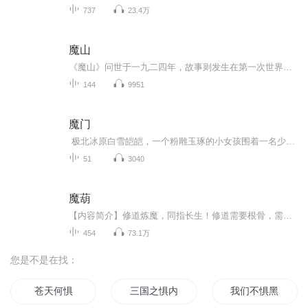
737
23.4万
魔山
《魔山》问世于一九二四年，故事则发生在第一次世界大战的前夕。书中所描写的死神统治的山庄国际疗养院，实际上是十九世纪末与二十世纪初精神空虚、道德沦丧、危机四伏的资本主义欧洲的缩影。整个山庄都未能逃脱死亡的厄运，这意味着山庄所象征的世界已经...
144
9951
魔门
极北冰原白雪皑皑，一个粉雕玉琢的小女孩围着一名少年打转，口中不住地追问道：“师傅师傅你还没有告诉我，你为什么这么厉害呐”。 少年抬头望向漫天飞雪嘴角扬起一丝笑容：“我为什么这么厉害啊，嗯，时间太久我忘记了”。 “师傅骗人” 少年...
51
3040
魔葫
【内容简介】修道炼魔，同指长生！修道需要根骨，需要仙缘。而没有根骨，没有仙缘之人要想长生又当如何呢？炼魔之路，一条属于没有根骨，没有仙缘之人的长生之路。【作者/主播简介】作者：宝石猫，网络小说作家。主播：音飞扬【购买须知】1、本作品为付费...
454
73.1万
您是不是在找：
苍天何惧
三国之惧内王爷
我们不惧黑暗