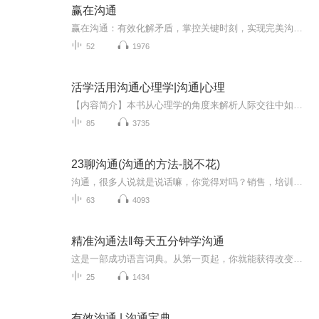
赢在沟通
赢在沟通：有效化解矛盾，掌控关键时刻，实现完美沟通！
52
1976
活学活用沟通心理学|沟通|心理
【内容简介】本书从心理学的角度来解析人际交往中如何更有效地进行沟通，通过丰富和详细的案例，分析人们在沟通中出现的问题及其背后的心理原因等。在此基础上，引导人们发现、找到真正积极、有效的沟通之道。 【作者介绍】 作者：成正心 【主播介绍】 ...
85
3735
23聊沟通(沟通的方法-脱不花)
沟通，很多人说就是说话嘛，你觉得对吗？销售，培训，商务，老师，爱人，孩子，领导...无时无刻我们不面临着沟通。听得懂，说的会，做得到，这套专辑，让好的沟通可以真正落地！播者简介:211大学本硕却选择去卖保险，一卖就是8年，还扬言要卖终身。
63
4093
精准沟通法‖每天五分钟学沟通
这是一部成功语言词典。从第一页起，你就能获得改变自己、影响他人的方法。很多情况下，客户选择你而不是其他人，是因为你清楚自己想表达什么，并且在沟通的过程中，知道如何使那些话语发挥作用。菲尔•M.琼斯曾为超过两百万人提供言语沟通训练，这些人来自全球五个大陆的五十多个国家。他在《精准沟通法》一书中所传授的技巧，将帮助你得到更多想要的东西。
25
1434
有效沟通 | 沟通宝典