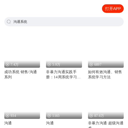
打开APP
沟通系统
7.4万
5.9万
6897
成功系统 销售/沟通
非暴力沟通实践手
如何有效沟通、销售
系列
册：14周系统学习非
系统学习方法
暴力沟通的理念与基
础 | 《非暴力沟通》
配套学习实践指南
934
1165
87.6万
沟通
沟通
非暴力沟通·超级沟通