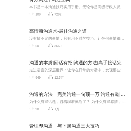
本书是一本沟通技巧实用手册。无论你是高级行政人员、老练的销售人员、想要跳槽或者准备求职的萌新，你都能在本书中找到沟通困境的解决方案。书中干货满满，有逸事，有引言，有俏皮话，还有灵丹妙药。这些真实的材料为你在面对面的世界引领航程。苏珊·罗...
108
7282
高情商沟通术-最佳沟通之道
没有搞不定的事情，只有用不对的技巧。让任何事情都能按照你的想法去推进。让对方无话可说。
50
8660
沟通的本质|回话有招|沟通的方法|高手接话完美沟通
走进语言的深层世界：让你在日常的对话中，发现那些不经意间流露出的智慧，学会如何通过言语和沉默塑造自己的人际关系，101个案例，突破思维的限制，寻找更高效、更深刻的沟通方式。 在这个信息爆炸的时代，每一天我们都在用语言与他人交流。从日常的问候...
849
12.3万
沟通的方法：完美沟通一句顶一万|沟通有道|好好接话
为什么有些话题，聊着聊着就断了？ 为什么有些感情，谈着谈着就淡了？ 为什么有些朋友，处着处着就散了？为什么和人聊天互动时，总感觉自己没啥可聊的，也没办法一来一回让对话深入起来？一句话接不住，便再也没了下文，好可惜……为什么关键时刻情商老是...
90
1万
管理即沟通：与下属沟通三大技巧