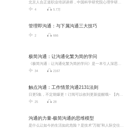
北京人合正道职业培训讲师，中国科学研究院心理学研究生。北京职工教育协会培训师专委会委员，国家注册高级企业培训师，国家注册二级心理咨询师，精神分析认证催眠师/心理咨询师。 管理就是沟通。很多时候，我们抱怨下属工作不利，问题往往出在沟通上。我们工作中70%的错误是由于不善于沟通所造成的。作为团队管理者，尤其是创业公司的团队管理者，必须掌握与下属沟通的技巧。
4
5.7万
管理即沟通：与下属沟通三大技巧
2
666
极简沟通：让沟通化繁为简的学问
《极简沟通：让沟通化繁为简的学问》是一本引人深思的书籍，它强调了简洁、清晰和有效的沟通对于个人和组织的成功至关重要。本书从沟通的定义开始，并提出了沟通的目标、原则和方法。作者通过大量的案例和实践经验，详细阐述了怎样才能够做到简化沟通，使...
34
2167
触点沟通：工作情景沟通2131法则
日更5集，不定期爆更！订阅可以收到更新提醒哦~ 【内容简介】 本书聚焦管理者与被管理者在完成工作目标的进程中，双方如何展开沟通，如何合理运用管理工具提升沟通效率和目标效益，而这套规范的沟通系统工具就是书中提出的工作情景沟通2131法则。本书...
25
28
沟通的力量-极简沟通的思维模型
是什么让如今的生活如此危险？是技术“万能”和人际交往“无能”的矛盾。