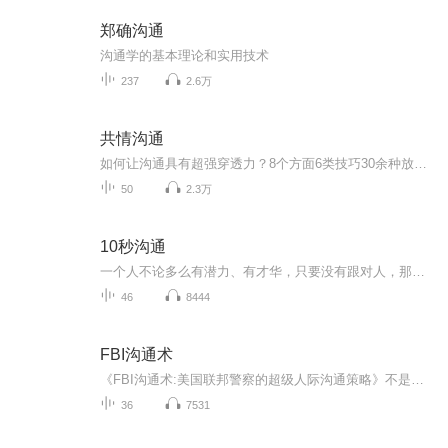
郑确沟通
沟通学的基本理论和实用技术
237
2.6万
共情沟通
如何让沟通具有超强穿透力？8个方面6类技巧30余种放法，让你提高情商，成为更好的自己和伴侣。
50
2.3万
10秒沟通
一个人不论多么有潜力、有才华，只要没有跟对人，那么你的潜力和才华就得不到培养和施展。如此一来，你不仅无法获得成功，而且你自身所具备的潜力和才华还极有可能如树叶一般干枯掉。要做对事，就要知道对于自己来说什么是对的。通过自己对工作和生活的认识，发现自己的奋斗目标.善于在不断变化的形势下明确自己的目标，坚持自己的目标，并朝着这个目标努力奋斗，做一个对自己负责的人。在工作和生活中要脚踏实地，认真负责地做事，才能一步步地近自己的目标，最终收获你所想要的一切。 一个人不论多么有潜力、有才...
46
8444
FBI沟通术
《FBI沟通术:美国联邦警察的超级人际沟通策略》不是泛泛而谈，它详细介绍了如何与各种不同对象之间进行沟通的技巧；如何在不同环境中选择最合适的沟通方法；如何解决沟通过程中遇到的瓶颈和困难；如何用最小的成本完成最有效的沟通；如何接近难以接近的人...
36
7531