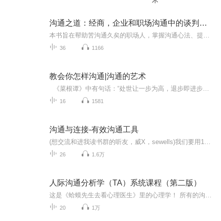
术
沟通之道：经商，企业和职场沟通中的谈判说服和表达技巧｜向上沟通、平级沟通、向下沟通、会议发言以及沟通进阶
本书旨在帮助苦沟通久矣的职场人，掌握沟通心法、提升沟通技巧。作者通过深入浅出的方式，系统地介绍了向上沟通、平级沟通、向下沟通、会议发言以及沟通进阶等多个方面的沟通策略。聚焦商业沟通场景，融合对企业文化的理解、沟通策略的设计、业务发展的考...
36
1166
教会你怎样沟通|沟通的艺术
《菜根谭》中有句话：“处世让一步为高，退步即进步的张本；待人宽一分是福，利人实利己的根基。” 你身边有没有这样的人，他们也许貌不惊人，也许才不出众，却在无形中有一种别样的魅力，吸引着你，让你想与他接近，放下心防，向他倾诉心中的秘密？ 越有修养的人，越懂得尊重别人，让人舒服，他们也许一个动作，就能让你如沐春风，和这样的人交往，如闻幽兰之香，饮甘泉之露。 一言一行让人舒服，是最顶级的修养。以此修养待人，必能广交天下友朋，...
16
1581
沟通与连接-有效沟通工具
(想交流和进我读书群的听友，威X，sewells)我们要用15年的时间影响一亿人读书，一千个家庭实现财务自由。《连接:每个人都在沟通但很少人在连接》由约翰.麦克斯韦尔著，主要内容：管理的领域里需要沟通和连接。如何运用自己的才能？只要学会与人沟通，你的才能就能得到更好地发挥。只有通过学习，你才能增强自身的影响。比起天赋，沟通更需要后天习得的技巧。只有掌握了这些技巧才能在生活、工作中管理好自己和他人。读了这本书，你就能学会与人交流的方法，然后赢得对方的心，有助与管理。《连接:每个...
26
1.6万
人际沟通分析学（TA）系统课程（第二版）
这是《蛤蟆先生去看心理医生》里的心理学！ 所有的沟通学都告诉你：一定要听懂言外之意、话外之音——问题是：怎么听？ 所有的交际课都告诉你：必须换位思考，站在对方的角度看事情——问题是：怎么站？ 所有的口才班都告诉你：只有找到对方的潜在需求，才能把话说到他的心坎里——问题是：怎么找？ 你需要一门改变“命运”的人际沟通心理课——人际沟通分析学（TA）！ 创始于美国，风靡全球50年的“人际沟通分析学”引爆中国！ 人际沟通分析学，全名Tr...
20
1万