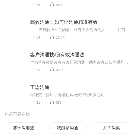
89
4858
高效沟通：如何让沟通精准有效
没有解决不了的事，只有不会沟通的人。 如何说对方才会听，怎么听对方才肯说！ 选择对话模式、学习交涉艺术、掌控沟通关键是完成高效沟通的三个步骤。掌握了这三点，你就能打开爱和理解的密码，告别人际沟通中的无力感和焦虑感，逆转人际交往中的被动局面，掌控自己的生活。 选择对话模式：与他人对话有不同的模式可供选择，它们不是割裂的，而是各有侧重。你需要综合运用各种对话模式，才能完成一次圆满的沟通任务。 学习交涉艺术：沟通是人际交...
84
16.8万
客户沟通技巧|有效沟通法
本书旨在帮助读者有效开展沟通，助力读者认知沟通基础理论、领悟人际沟通原理与客户沟通特点、掌握沟通方法、实操沟通流程、巧用沟通技巧，助力读者在生活学习中沟通顺畅、在未来职场中有效沟通。本书强调知行合一、实战实效，采用项目模块体例组织内容，...
50
4397
正念沟通
在冲突，委屈，情绪勒索场景下说出真心话
11
386
您是不是在找：
婆子沟那些事儿
我能够沟通世界本源
月下沟渠