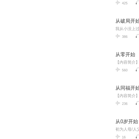
425
从破局开
386
从零开始
560
从同福开
236
从0岁开始
16