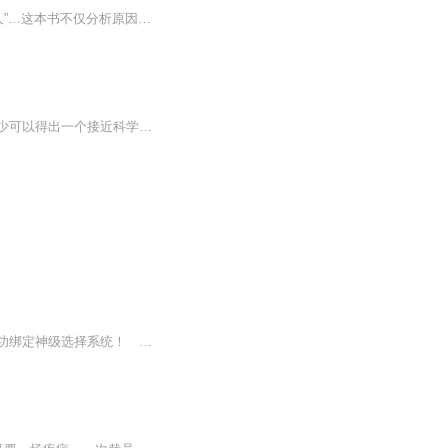
你是否常常遇到，做出不能理解行为的怪咖？自恋狂、双面骗徒/大话精、难以沟通的“机器人”…这本书不仅分析原因，还提出一些如何与之相处，或者自我改进的解决方案。作为新手妈妈，我发现孩子其实是我的老师，就像一面镜子。常常惊叹于他的模仿力和学习力...而成人怪异行为的研究，是源于儿童行为的研究文献。非常有意思的一本书，推荐阅读，共同成长。
【内容简介】心理学并不是一门严谨的科学，即使用完全归纳法也不能证明其科学性，但至少可以得出一个接近科学规律的结果，这个结果多少能解释一些人的心理现象，并且如果是用科学实验的方法深入探索复杂难测的人心，结果就令人惊叹了！各种前所未见、匪夷...
源能爆发，武道复兴，强者崛起，异兽横行！ 普通高三学子林渊，在机缘巧合之下，成功绑定神级选择系统！ 选择吊打同期武考生，奖励神级斗技：佛怒火莲！ 选择虐杀赤炎暴龙皇，奖励终极瞳术：万花筒写轮眼！ 选择一人镇压亿万兽潮，奖励人物召...