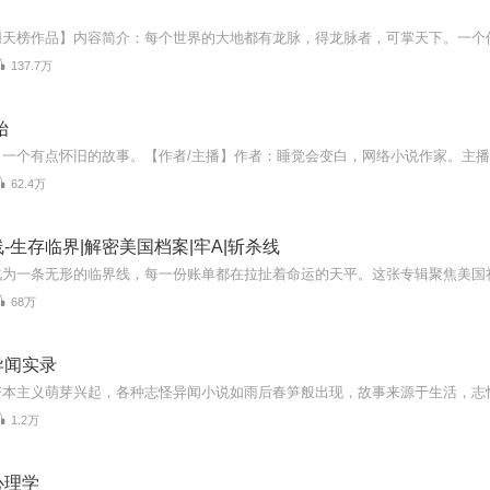
137.7万
始
62.4万
-生存临界|解密美国档案|牢A|斩杀线
68万
异闻实录
1.2万
心理学