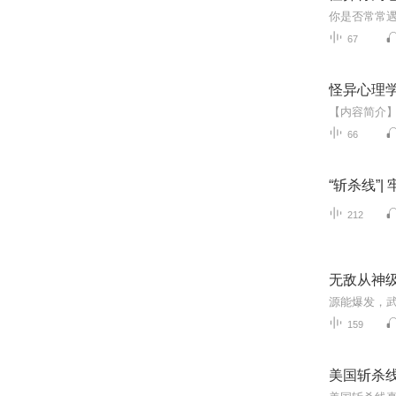
67
怪异心理学
66
“斩杀线”| 
212
无敌从神
159
美国斩杀线