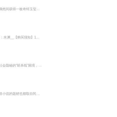
【飞卢小说网天榜作品】内容简介：每个世界的大地都有龙脉，得龙脉者，可掌天下。一个偶然间获得一枚奇特玉玺的人，便这么意外的降临在了战国七雄时期，开始了他修“帝王之道”的征途。我们的故事，便从赵国的一个边境小城开始…… 作者简介：晓念雪月，飞卢A级签约作者，代表作：《狐妖之狐灭万界》、《秦时之俗人一枚》、《狐妖之僵尸小道士》、《从秦开始》、《帝临万界》、《巫限世界之神奇宝贝》等，作品均受到读者的好评。演播者：煜林，热门主播。...
【内容简介】一个有点怀旧的故事。【作者/主播】作者：睡觉会变白，网络小说作家。主播：水渊__【购买须知】1、本作品为付费有声书，前79集为免费试听，购买成功后，即可收听，可下载重复收听。2、版权归原作者所有，严禁翻录成任何形式，严禁在任何第三方...
当生存被量化为一条无形的临界线，每一份账单都在拉扯着命运的天平。这张专辑聚焦美国社会隐秘的“斩杀线”困境，揭开繁华表象下的民生褶皱。从年薪5.4万美元却露宿车内的教师，到被房租逼入廉价旅馆的单亲家庭，42%家庭收入未达ALICE门槛的冰冷数据，藏着...
明清之际，资本主义萌芽兴起，各种志怪异闻小说如雨后春笋般出现，故事来源于生活，志怪小说的题材也都取自民间，说是故事，可这其中不乏许多真是发生过、存在过的异闻奇事。特别是明末清初、以及清朝末年，帝国内忧外患，社会动荡不安，生出许多妖邪…