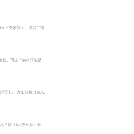
我从小没上过学，跟着一位漂亮女人学了十年手艺。十年时间，她锻造了我一对“鬼眼”，辨识天下奇珍异宝。练就了我一双“佛手”，破局下套横行无忌。教会我一身“神技”，从容玩转江湖乾坤。我用多年来在古玩江湖摸爬滚打的亲身经历，告诉大家一个颠扑不破...
【内容简介】想要让游戏币兑换现实货币，那就一定要有一个强大的经济实体来担保其可兑换性。而这个实体只能是一国的政府。可是政府为什么要出面担保一个游戏的真实货币兑换能力？ 战争也可以这样打。兵不血刃一样能干掉一个国家。一个可以兑换现实货币的游...
【内容简介】“坑爹的系统！”八年时间，方阳在心中不知道骂了系统几次。武林外传！想到那群逗比，方阳就暗自偷乐。什么？武林外传只是放松的地方！、以后还会有其他世界，我的天~！【作者/主播简介】作者：钟山散人，网络小说作者。主播：卓纳文化传媒【...
初为人母/人父的你是否担心对即将来临的小生命无所适从？是否被新降生的宝宝弄得精疲力尽？这《从0岁开始》会提供给你育儿的智慧、常识和信心！教你轻轻松松地养出一个健康、快乐的宝宝，让你的家庭因为孩子的加入而更加和谐、幸福。在孩子出生的第一天、...