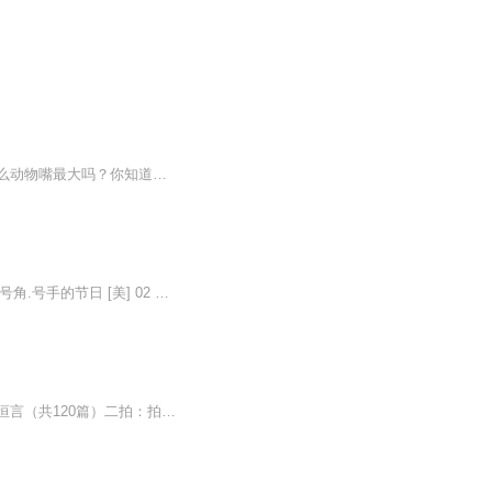
你知道哪些毒蛇最致命吗？你知道有会飞的老鼠吗？你知道什么动物个子最高吗？你知道什么动物嘴最大吗？你知道乌龟能活多久吗？你知道树懒有多懒吗？ 如果你想知道这些问题的答案，那么赶快来听这本书，它会为你展现一个神奇的动物世界。在这个世界里，每种...
本辑是根剧世界各国著名的进行曲编配的一组世界军乐精品大联奏..... 联奏1 01 序曲：号角.号手的节日 [美] 02 中国人民解放军进行曲 [中] 03 星条旗永不落 [美] 04 卡秋莎 [俄] 05 美国巡逻兵 [美] 06 长号在前 [美] 07 凯旋进行曲 [意] 08 骑兵进行曲 [中] 09 旧友进行曲 [德] 10 分列式进行曲 [美] 11 拉科奇进行曲 [法] 12 曼哈顿海滨 [美] 13 双鹰旗下 [德] 14 轻骑兵序曲 [奥] 联奏2 15 为普通人演奏 [美] 16 马刀舞曲 [俄] 17 红河谷 [加] 18 军队进行曲 [德] 19 舰长进行曲 [美] 20 检阅进行曲 [中] 21 英雄进行曲 [俄] 22 跃过海洋的握手 [美] 24 火箭部队进行曲 [中] 25 光荣近卫军 [俄] 26 洛杉矶奥运会主题曲 [美] 27 拉德茨基进行曲 [奥] 28 终曲：欢乐颂 [德]
由明冯梦龙、凌濛初整理创作，问世以来深受人们喜爱。三言：喻世明言、警世通言、醒世恒言（共120篇）二拍：拍案惊奇、二刻拍案惊奇（共78篇）由北岳文艺出版社编篡出版的这部三言二拍以台湾府藏本为底本，调整归类为三类：风流篇、公案篇、怪异篇。通过这...