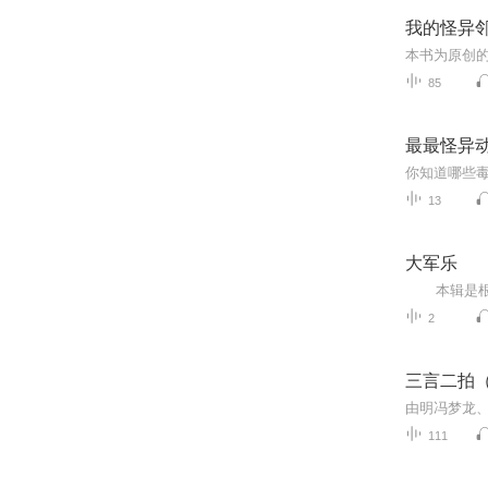
我的怪异
本书为原创
85
最最怪异
13
大军乐
2
三言二拍
111