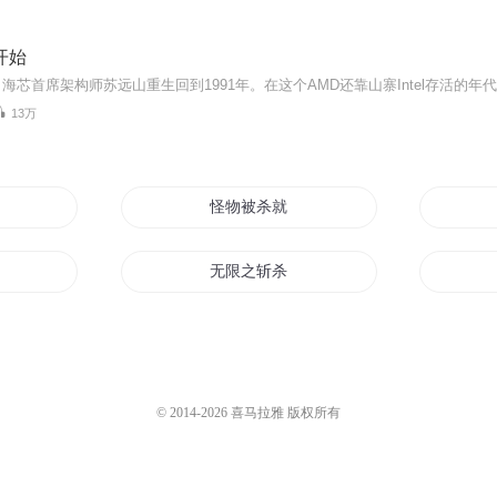
开始
13万
杀神
怪物被杀就会死
圣人
无限之斩杀
代
诸天斩杀者
能变强系统
怪异杀手
© 2014-
2026
喜马拉雅 版权所有
重生之杀手女王从军记