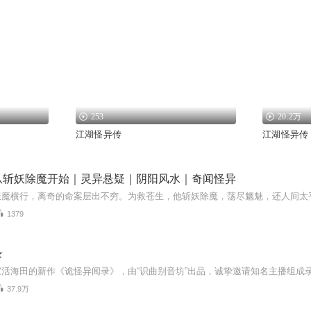
253
20.2万
江湖怪异传
江湖怪异传
从斩妖除魔开始｜灵异悬疑｜阴阳风水｜奇闻怪异
妖魔横行，离奇的命案层出不穷。为救苍生，他斩妖除魔，荡尽魑魅，还人间太
1379
录
37.9万