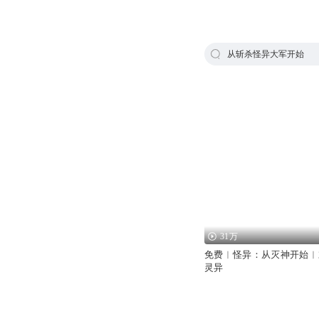
从斩杀怪异大军开始
31万
免费︱怪异：从灭神开始︱
灵异