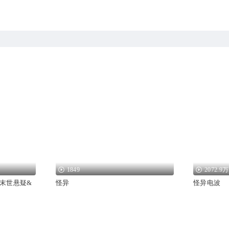
1849
2072.9万
末世悬疑&
怪异
怪异电波