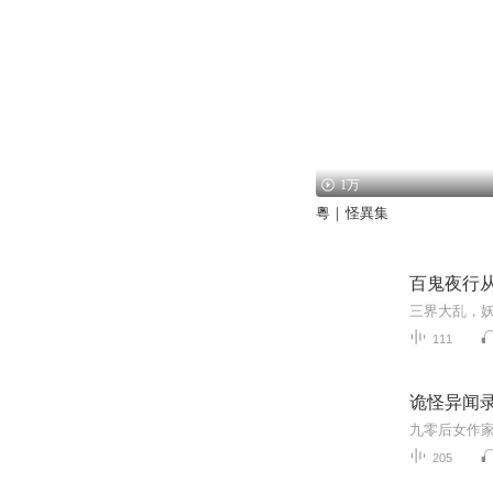
1万
粵｜怪異集
百鬼夜行
三界大乱，
111
诡怪异闻
205