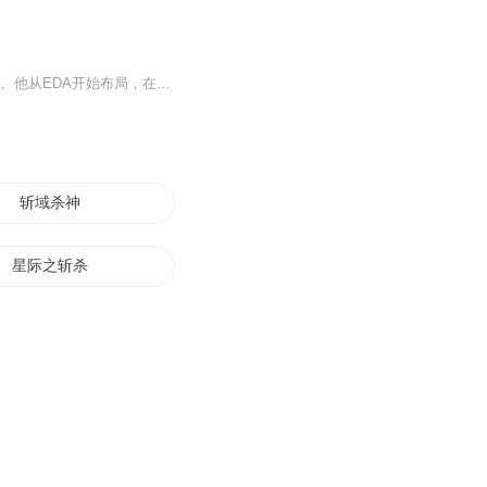
【内容简介】海芯首席架构师苏远山重生回到1991年。在这个AMD还靠山寨Intel存活的年代。他从EDA开始布局，在瓦森纳协定之前抢占先机。为国内的半导体行业重造一片蓝天。大国崛起，从芯开始！【作者/制作者简介】作者：三分糊涂是一名出色的小说作者，他的...
斩域杀神
星际之斩杀异族
无敌杀怪系统
斩魂之天杀局
怪物被杀不会死