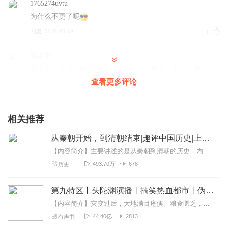
1765274uvtu
为什么不更了呢
回复
2019-05-19
8
崋老师
玉帝说：主播只能红四天。我说：好，春天，夏天，秋天，
冬天。 玉帝说：只能红三天。我说：好。昨天，今天，明
查看更多评论
天。 玉帝说：只能红两天。我说：好。白天，黑天。 玉帝
说：只能红一天。我说：好。每一天。 玉帝感动了，他说：
主播以后会永远红的！非常不错哦喜欢主播的风格很好满意
相关推荐
哈哈😄😄😄😄主播声音很好听，今日吾来催更中，不见主播
从秦朝开始，到清朝结束|趣评中国历史|上下五千年
更新中。我待主播如初恋，汝却视吾而不见。我本将心照明
月，奈何明月照沟渠。吾等本是同九义，为何主播却不更。
【内容简介】主要讲述的是从秦朝到清朝的历史，内容以年代和具体人物为主线，按时间顺序进行贯通，并结合现代生活夹叙夹议，用历史映照现实；语言幽默风趣、节奏明快，向读...
是吾提不动刀了，还是觉的吾等提不动刀了。亦或者觉得自
493.70万
678
历史
己飘了。依山傍水房数间，行也安然，坐也安然一头耕牛半
倾田，收也凭天。
第九特区丨头陀渊演播丨搞笑热血都市丨伪戒丨VIP免费多人有声剧
回复
2021-05-07
6
【内容简介】灾变过后，大地满目疮痍。粮食匮乏，资源紧俏，局势混乱……一位从待规划区杀出来的青年，背对着漫天黄沙，孤身来到九区谋生，却不曾想偶然结识三五好友，一念...
44.40亿
2813
有声书
1860360kxzf