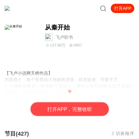
打开APP
从秦开始
飞卢听书
137.80万
4957
【飞卢小说网天榜作品】
内容简介：
每个世界的大地都有龙脉，得龙脉者，可掌天下。
一个偶然间获得一枚奇特玉玺的人，便这么意外的降临在了战国七
雄时期，开始了他修“帝王之道”的征途。
我们的故事，便从赵国的一个边境小城开始……
打
开
A
P
P，完整收听
作者简介：晓念雪月，飞卢A级签约作者，代表作：《狐妖之狐灭万
界》、《秦时之俗人一枚》、《狐妖之僵尸小道士》、《从秦开
始》、《帝临万界》、《巫限世界之神奇宝贝》等，作品均受到读
者的好评。
节目(427)
切换顺序