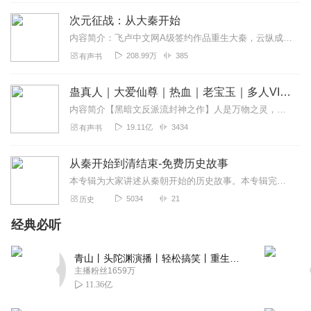
我很喜欢她的播放风格
次元征战：从大秦开始
回复
2019-02-12
6
内容简介：飞卢中文网A级签约作品重生大秦，云纵成为人屠校尉，组建无敌陷阵营。为了回家，他一步一杀，横扫六国大军，战百家之长。“我于秦时归一统，秦时于我盛...
208.99万
385
有声书
张家远少
不知是不是秦时里的大秦还是历史上的大秦。
蛊真人｜大爱仙尊｜热血｜老宝玉｜多人VIP免费有声剧
回复
2021-06-15
5
内容简介【黑暗文反派流封神之作】人是万物之灵，蛊是天地真精。一个穿越者不断重生的故事。一个养蛊、炼蛊、用蛊的奇特世界。配音组（男角色）老宝玉旁白...
19.11亿
3434
有声书
无名聚
让自己女人去买，虽然是卖艺不卖身，不过在你不知道的时
从秦开始到清结束-免费历史故事
候是不是可以，所以说小孩子作品，只好换书听了，
本专辑为大家讲述从秦朝开始的历史故事。本专辑完全免费。文章是采用公众号历史不是僵尸里面的内容。如有侵权请联系。vx:dongxun66688不盈利只为大家讲述...
回复
2022-08-20
2
5034
21
历史
经典必听
风逸影音
先驱者！前途认定了，切莫回头。一回头，灵魂里潜藏的怯
青山丨头陀渊演播丨轻松搞笑丨重生穿越丨古代权谋丨VIP免费 | 多人有声剧
弱，要你停留
主播粉丝1659万
回复
2021-11-03
2
11.36亿