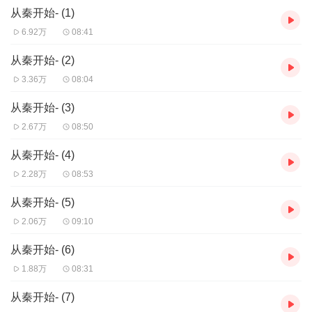
从秦开始- (1)
演播者：煜林，热门主播。
6.92万
08:41
（特别说明：致众位听友，此书为飞卢制作的第一批听书，在最初
录制过程中，经验不足，导致后期制作的背景音乐偏大，但是因为
从秦开始- (2)
工程音未保存，所以现在无法修改及替代已上传的音频，
我们也将
3.36万
08:04
联系原主播，重新录制并替换背景音乐过大的集数，
请各位听众在
目前的免费试听部分谨慎选择是否继续追书；对于因此书造成收听
从秦开始- (3)
不便及困扰的听众，还请谅解。）
2.67万
08:50
从秦开始- (4)
2.28万
08:53
从秦开始- (5)
2.06万
09:10
从秦开始- (6)
1.88万
08:31
从秦开始- (7)