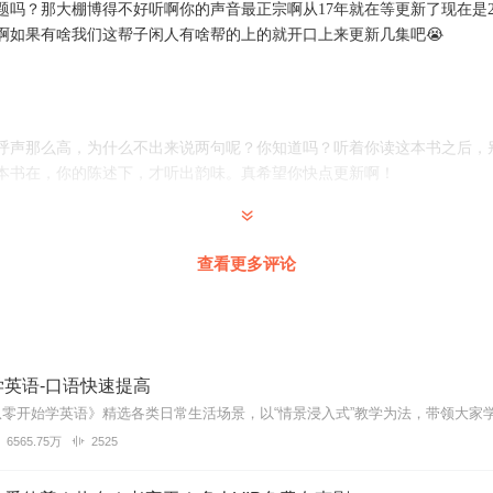
题吗？那大棚博得不好听啊你的声音最正宗啊从17年就在等更新了现在是
啊如果有啥我们这帮子闲人有啥帮的上的就开口上来更新几集吧😭
呼声那么高，为什么不出来说两句呢？你知道吗？听着你读这本书之后，
本书在，你的陈述下，才听出韵味。真希望你快点更新啊！
查看更多评论
 在找好听的网游书。每天上班最少十个小时要听小说。希望能听到高质
学英语-口语快速提高
，这小说敢播就是真男人，敢播到底直接就是真老男人了
6565.75万
2525