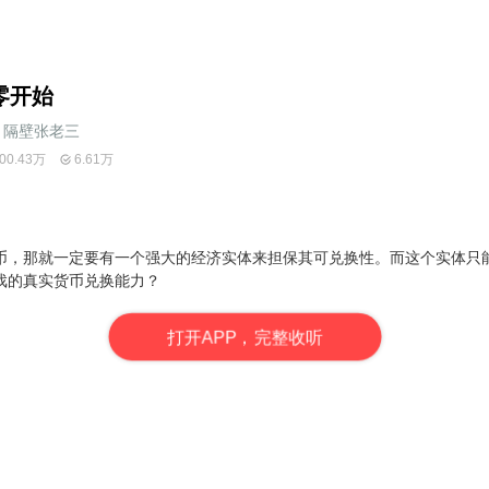
零开始
隔壁张老三
00.43万
6.61万
币，那就一定要有一个强大的经济实体来担保其可兑换性。而这个实体只
戏的真实货币兑换能力？
打
开
A
P
P，完整收听