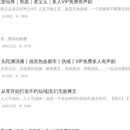
爱仙尊｜热血｜老宝玉｜多人VIP免费有声剧
我才初中，现在儿子都读小学了，先收藏，等我孙子出来看能听完不
19.06亿
3434
be0
界里，阴谋在酝酿
零开始，更新吧
4090.21万
3778
丨头陀渊演播丨搞笑热血都市丨伪戒丨VIP免费多人有声剧
大，这更新节奏很有雷大风格，更新都是按年算。说不定哪天就会悄不声
44.35亿
2813
：从零开始打造不朽仙域|玄幻无敌爽文
1002.16万
2282