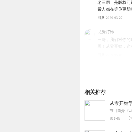
老三啊，是版权问
帮人都在等你更新
回复
2020-03-27
龙缘灯饰
三哥，我们对你的
耳！从零开始，这
回复
2020-05-06
听友235721992
未听先赞好习惯。
推荐下。谢谢😊
相关推荐
回复
2020-06-05
从零开始
北极鍀莜蓝
这，，，别断更啊
外语
回复
2020-09-19