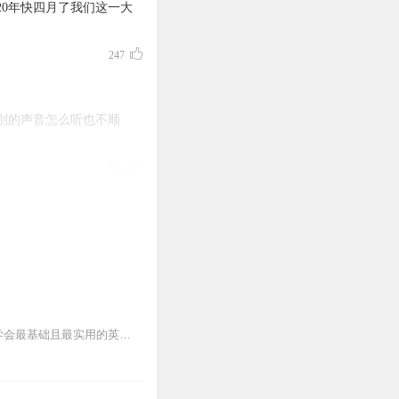
20年快四月了我们这一大
247
别的声音怎么听也不顺
102
量的有声书。大家有好的帮
65
节目简介《从零开始学英语》精选各类日常生活场景，以“情景浸入式”教学为法，带领大家学会最基础且最实用的英语会话技巧。不需要反复背诵词汇句式，通过情境模拟学习，更...
48