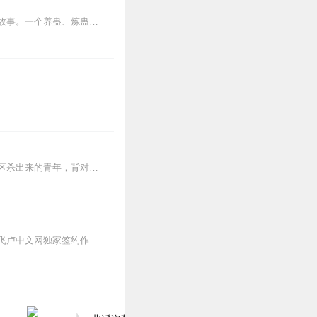
内容简介【黑暗文反派流封神之作】人是万物之灵，蛊是天地真精。一个穿越者不断重生的故事。一个养蛊、炼蛊、用蛊的奇特世界。配音组（男角色）老宝玉旁白...
39
27
【内容简介】灾变过后，大地满目疮痍。粮食匮乏，资源紧俏，局势混乱……一位从待规划区杀出来的青年，背对着漫天黄沙，孤身来到九区谋生，却不曾想偶然结识三五好友，一念...
是更新。
24
【小编推荐】人人可成仙，人人可成神！这是一个有仙神同行的全民领主时代。【简介】【飞卢中文网独家签约作品】人人可成仙，人人可成神！这是一个全民领主时代，也是有仙神...
18