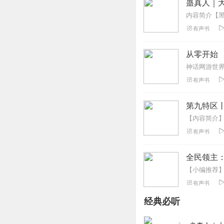
蛊真人｜大
听友187911599
初看这本书的时候
有声书
回复
2020-10-15
从零开始
a2kupoascpqm5vodj
神话网游世
老三，想你，想从
有声书
回复
2020-03-14
第九特区
MinamotoKouji
说老三你是不是雷
有声书
回复
2020-03-19
全民领主
醉杀场
催更 111111111
有声书
回复
2020-01-30
经典必听
大骨头v好