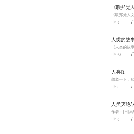
《联邦党
5
人类的故
63
人类图
8
人类灭绝/
6