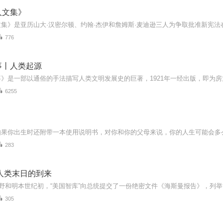
人文集》
776
事丨人类起源
6255
283
人类末日的到来
305