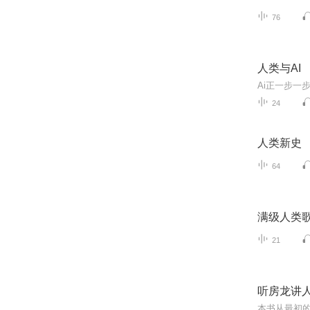
76
人类与AI
24
人类新史
64
满级人类歌
21
听房龙讲