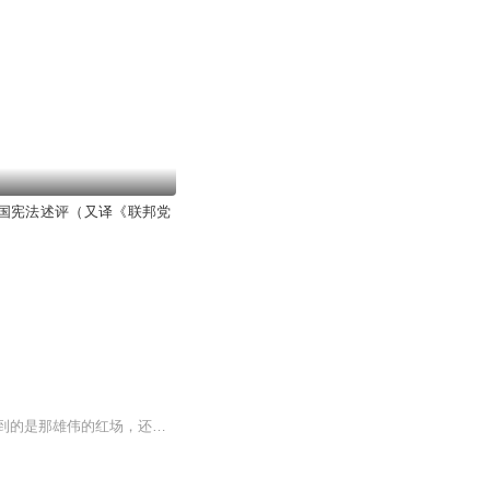
国宪法述评（又译《联邦党
俄罗斯，这片广袤的土地，承载了太多的历史风霜和英雄传说。说起俄罗斯，很多人首先想到的是那雄伟的红场，还有冬天里白茫茫一片的莫斯科街头，那种冷冽中带着坚毅的气质，简直就是俄罗斯精神的写照。想当初，那斯拉夫部落在这片土地上生根发芽，一代代传...