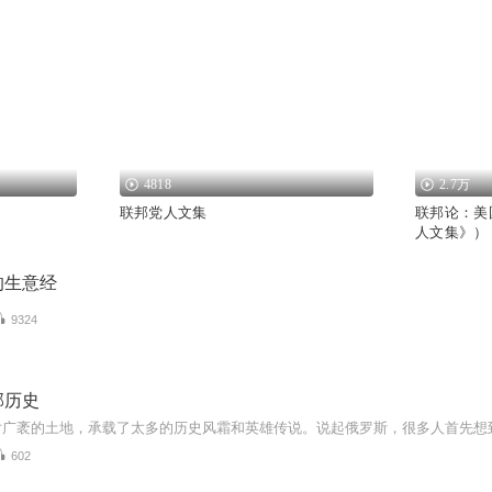
4818
2.7万
联邦党人文集
联邦论：美
人文集》）
的生意经
9324
邦历史
602