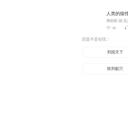
人类的猿
48
您是不是在找：
邦国天下
联邦蚁穴
联邦大陆
联邦王者
热血联邦