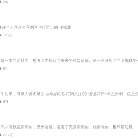
297
视频个人喜欢分享到喜马拉雅上的 侵权删
12.2万
64
牛油果，满级人类名场面.喜欢的可以订阅关注哦~谢谢好评~不是原创，仅是分
9万
了吗？听我说屑屑你，因为油腻，温暖了死寂屑屑你，感屑有你，世界更垃圾
27.2万