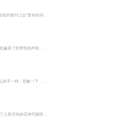
《联邦党人文集》是亚历山大·汉密尔顿、约翰·杰伊和詹姆斯·麦迪逊三人为争取批准新宪法在纽约报刊上以“普布利乌斯”为笔名而发表的一系列的宪法论文，[1]首次整理结集出版于1788年。《联邦党人文集》的文章主要讨论了六个主题：联邦的作用，共14篇文章...
《人类的故事》是一部以通俗的手法描写人类文明发展史的巨著，1921年一经出版，即为房龙赢得了世界性的声誉。该书一度被美国中学选为历史教科书，还曾获得美国最著名的儿童文学奖“纽伯瑞奖”，在全世界有近百个版本，仅美国销量就高达一千多万册。从人类...
想象一下，如果你出生时还附带一本使用说明书，对你和你的父母来说，你的人生可能会多么的不一样，想象一下，如果你小时候被鼓励于内在深处的某个部分连接会是怎样的感觉？那个部分总是知道你什么适合你什么不适合你那是一个你可以信任的地方，无论你在生...
作者：[日]高野和明本世纪初，“美国智库”向总统提交了一份绝密文件《海斯曼报告》，列举了人类灭绝的五种可能性。除了核战、超级病毒，其中有一种，是出现智慧凌驾于人类的新物种。如今预言成真，足以毁灭人类的新生物果然在非洲出现。一切生物中，只有...