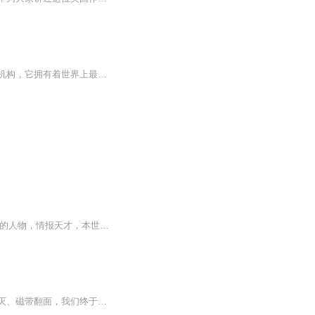
美国联邦调查局是美国最早建立的现代大型情报警备机构，也是美国联邦政府最大的反间谍机构，它拥有着世界上最先进的犯罪侦破技术实验室和先进的调查侦破手段。它一方面因屡破知名大案要案而被美国公众视为英雄的机构，一方面又由于其一贯的违法手段而饱受垢病，近年来更因为内部的丑闻迭起而被外界给予猛烈抨击。
联邦西德情报局是在纳粹德国军事情报局的基础上创建起来的，由一个被称为欧洲最危险的人物，情报天才，本世纪具有不可思议力量的间谍隐身人领导，从建立之初便与民主德国情报局的领导人谍报大师隐面人展开了冷酷无情的搏杀，最终······
白天我们在社会和职场里穿戴整齐、情绪稳定，扮演着各种得体的高级样本；但现在灯光熄灭、磁带翻面，我们终于可以回到后台，卸下妆容，聊聊那些荒谬的、好笑的、但无比真实的B面生活。