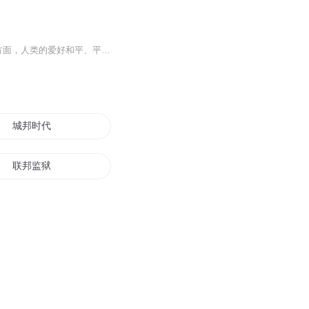
弗朗斯·德·瓦尔发现人类的侵略性、权力欲望和父权家长制的趋向归结于黑猩猩，而另外一方面，人类的爱好和平、平等主义和雌性权制的品行则因归于倭黑猩猩。通过将人性中最具有煽动性的方面——权力、性欲暴行、善意和道德——与猩猩的行为进行比较，作者为我们认识人性的现实与生物的二重性提供了一个新的视角。
城邦时代
联邦监狱
联邦与星会
联邦一级保护人类
末日联邦