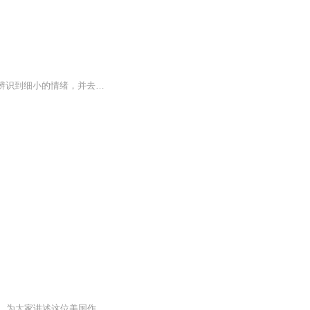
Ai正一步一步走进我们的生活，他们变得越来越聪明，越来越厉害。通过一些文字，他们能辨识到细小的情绪，并去做出出乎意料的回复。我竟开始渴望，什么时候ai机器人会真正走入我们的生活？
本书从最初的动物、直立行走的人类、原始文明、农业文明、法国大革命、工业革命等版块，为大家讲述这位美国作家眼中的人类发展史。