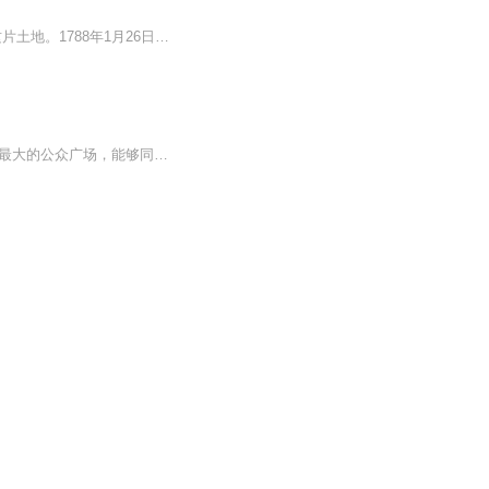
澳大利亚最早居民为土著人。1770年，英国航海家詹姆斯·库克抵澳东海岸，宣布英国占有这片土地。1788年1月26日，英开始在澳建立殖民地，后来这一天被定为澳大利亚国庆日。1900年7月，英议会通过“澳大利亚联邦宪法”和“不列颠自治领条例”。1901年1月1日...
票价详情 暂无 适宜 全年 电话 暂无 简介 游客朋友，欢迎来到联邦广场。联邦广场是墨尔本最大的公众广场，能够同时容纳1万5千人。联邦广场的建筑风格独特，颜色与格调洋溢着浓厚的澳大利亚土著文化色彩，体现着澳大利亚国民对源远流长的土著文化和土著居民...