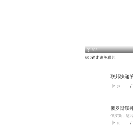
698
600词走遍英联邦
联邦快递
87
俄罗斯联
18