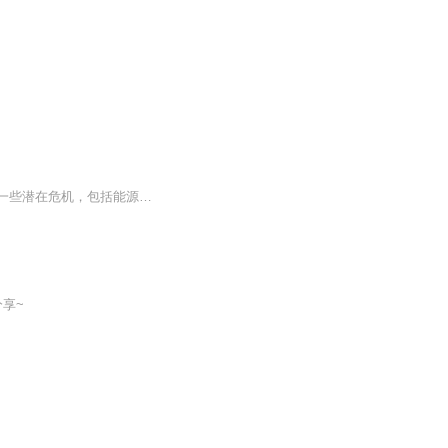
《人类未来》是一本立足科学、思考人类现状与未来的科普读物。第一章分析了当下地球的一些潜在危机，包括能源、核威胁、气候变化等；第二章以当下科技发展为根据，预言生物技术、网络技术、人工智能等将对人类未来产生的改变及风险；第三章从地球和人类转...
享~