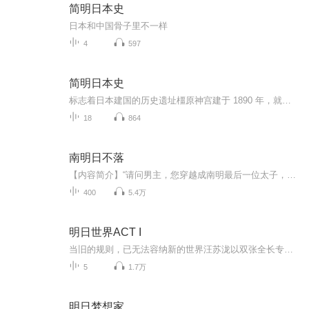
简明日本史
日本和中国骨子里不一样
4
597
简明日本史
标志着日本建国的历史遗址橿原神宫建于 1890 年，就在约 2,700 年前日本第一位天皇神武天皇即位的地方。橿原神宫位于畝傍山山麓，是纪念日本建国的精神圣地，占地面积近 53 万平方米。不容错过欣赏美丽的本社建筑探索青刚栎林交通路线在近铁奈良站乘坐近铁...
18
864
南明日不落
【内容简介】“请问男主，您穿越成南明最后一位太子，作何感想？是否感觉到了鸭力？” “没吧，毕竟本人可是开了所有明末文中最逆天的金手指。”版权来源：阅文集团【作者/主播】作者：白面黑厮主播：半声笛【购买须知】1、部分集数可免费试听，具体以专...
400
5.4万
明日世界ACT I
当旧的规则，已无法容纳新的世界汪苏泷以双张全长专辑、二十首巅峰之作，重塑华语乐坛度量衡这趟从万人体育场出发的时代远征，正壮阔燎原汪苏泷双张全长专辑《明日世界 Age Of Romance》 第一幕《明日世界 ACT I》，现已降临明天的流行音乐，该是怎样的呢...
5
1.7万
明日梦想家