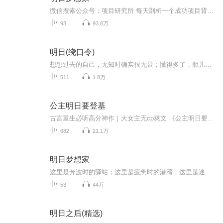
微信搜索公众号：项目研究所 每天剖析一个成功项目背后的成功之道，希望给你带来源源不断的项目灵感和对各行各业最新的认知洞察，以及有条理、有逻辑的成功项目思维方式，看别人的成功项目，找自己的财富方向！
93
93.8万
明日(绕口令)
想想过去的自己，无知时确实很无畏；懂得多了，胆儿也就小了，也能识别和绕开很多陷阱了。是啊，人生并不是一场简单的表演，不需要刻意地张扬和炫耀，能把事情做成才算本事！小心驶得万年船；小心一点，就使得主观不至于出来作乱。
511
1.8万
公主明日要登基
古言重生必听高分神作｜大女主无cp爽文 《公主明日要登基》，又名《皇家扶弟魔，重生后我杀疯了》 【前50集免费】【每日8:00更新5集】【欢迎订阅、收藏、转发、点赞，月票投一投】 【加群小助手薇 lizhizhi618 粉丝群收听有奖！一起追剧】 内容简介 上一...
682
21.1万
明日梦想家
这里是奔波时的驿站；这里是疲惫时的港湾；这里是迷茫时的灯塔；这里是拼搏时的支柱。明日梦想家，温暖你我他
53
44万
明日之后(精选)