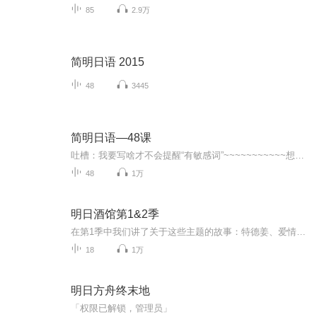
85
2.9万
简明日语 2015
48
3445
简明日语—48课
吐槽：我要写啥才不会提醒“有敏感词”~~~~~~~~~~~想了解细节还请私信我吧(`・ω・´)
48
1万
明日酒馆第1&2季
在第1季中我们讲了关于这些主题的故事：特德姜、爱情、不是爱情、精神病人、神秘博士、小时候的影响我们的阅读、恐怖、幽默、孤独、和一期无主题的大乱讲，以及一篇关于动物的番外篇。在第2季中，我们以没有逻辑的关键词来定位故事的核心，让故事更自由。...
18
1万
明日方舟终末地
「权限已解锁，管理员」