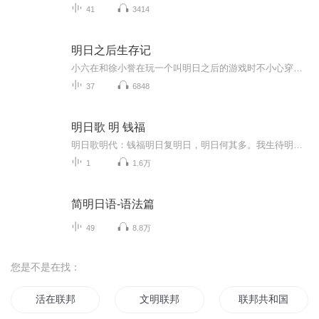
41
3414
明日之后生存记
小六在和徐小誉在玩一个叫明日之后的游戏时不小心穿越到了游戏中，他们建筑、耕种、战斗、挑战副本、建设营地……击败了一个又一个BOSS，终于回到了现实（本专辑为小六的穿越系列）
37
6848
明日歌 明 钱福
明日歌明代：钱福明日复明日，明日何其多。我生待明日，万事成蹉跎。世人若被明日累，春去秋来老将至。(若 一作：苦)朝看水东流，暮看日西坠。百年明日能几何？请君听我明日歌。(版本一 钱鹤滩)明日复明日，明日何其多！日日待明日，万事成蹉跎。世人皆被明日累，明日无穷老将至。晨昏滚滚水东流，今古悠悠日西坠。百年明日能几何？请君听我明日歌。(版本二 文嘉)
1
1.6万
简明日语-语法篇
49
8.8万
您是不是在找：
活在联邦
文明联邦
联邦共和国