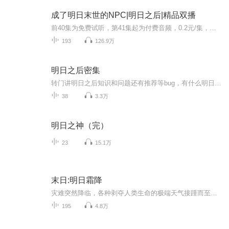
成了明日末世的NPC|明日之后|精品双播
前40集为免费试听，第41集起为付费音频，0.2元/集，会员免费收听！日更2集，不定时爆更，多多评论订阅可加更哦~【内容介绍】一觉醒来，发现自己成了一款游戏中的npc，而且还不是自己的那个世界的游戏中的npc，而是成了另一个世界的同款虚拟网游中的npc，而...
193
126.9万
明日之后密集
转门讲明日之后知识和问题还有推荐等bug，有什么明日之后的问题可以问我
38
3.3万
明日之神（完）
23
15.1万
末日:明日霜降
灾难突然降临，各种剥夺人类生命的极端天气接踵而至，人类文明被彻底冰封。未世之下，幸存下来的人类贪婪本性尽显，秩序全无.....洪宇曾在冰封末世中生存了四年。无意间得知幸存者基地的真相，被人下毒暗害而死!结果却意外重生回到了未世来临前，有着上一...
195
4.8万