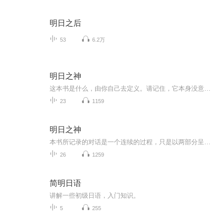
明日之后
53
6.2万
明日之神
这本书是什么，由你自己去定义。请记住，它本身没意义。当我创建这本书的专辑时，刚好咱家猫猫躺在上面，轻轻揉搓着，特别享受。看起来这是一本各界生灵都喜欢的神之书。
23
1159
明日之神
本书所记录的对话是一个连续的过程，只是以两部分呈现给大家。第一部分涉及人类当前对神的认知，并讲述有关神的新理念，后者勾画出不远的将来我们心目中将存在的神。第二部分审视这些新理念将如何落地生根、如何作用于我们的生命、如何帮助我们创造一个新...
26
1259
简明日语
讲解一些初级日语，入门知识。
5
255