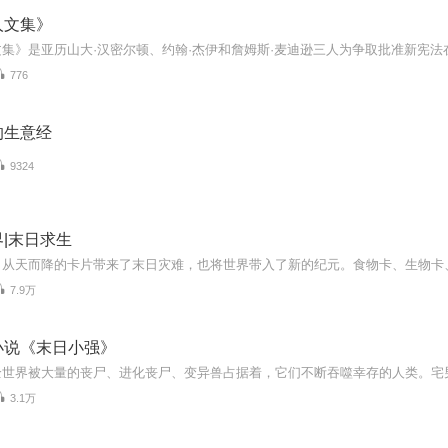
人文集》
776
的生意经
9324
|末日求生
7.9万
小说《末日小强》
3.1万