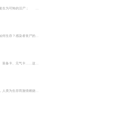
《末日天渊》内容简介：末世猝不及防的降临，巨大的红毛怪物在文明的废墟间出没，死者复生为可怖的活尸； 翼龙与苍鹰共舞，恐龙和猛兽荒野咆哮，蓝鲸蛇颈龙在深海游弋； 金属却莫名消失，现代科技瞬间崩溃，人类文明何去何从？ 沈弈辰从黄河边的古村走出，古老棺椁，神秘雾区，通天神木，泱泱河洛，在浩劫废土中挣扎辗转，斥问上苍！！！
内容简介：病毒悄悄地来临让人们毫无准备地进入了一个暗黑的时代！这样的时代中究竟要如何生存？感染者丧尸的突然出现和人类究竟有这怎样千丝万缕的关系？这是一个暗黑的时代！这是一个疯狂的时代！这里有最真的兄弟情！有最动人心弦的爱情！还有最默契的...
【内容简介】从天而降的卡片带来了末日灾难，也将世界带入了新的纪元。食物卡、生物卡、装备卡、元气卡……这是一个崭新的世界，作为一个在新世界有着三年生存经验的人来说，重新回到起点，他的人生路会不会大不一样？文字版权方：阅文听书【作者/主播简介...
丧尸肆虐的末世，人类正处于生死存亡之际，一个普通现代人来到这个世界，在他的带领下，人类为生存而激情燃烧的战斗，脆弱却充满活力！生命的升华来自与恶劣环境的搏斗，书中有你我想要的激情与热血！末日 丧尸 小说交流群334242775