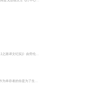
地点：美国马里兰州戈达德太空飞行中心 时间：2020年4月1日上午10点15分 汤姆是戈达德太空飞行中心负责哈勃望远镜远程数据传输的主管，负责4个工作团队的协调，以及重大讯息的直接处理权力。在他的办公桌上，并排放着4部电话，其中3部是鲜艳的红...
日更5集，不定期爆更！订阅可以收到更新提醒哦~ 【内容简介】 《末日巨塔(基地组织与9·11之路译文纪实)》由劳伦斯·赖特著，记述的是：2001年9月11日，美国本土遭遇***严重的恐怖袭击。四架波音客机被劫，先后撞击世贸中心双塔和国防部五角大楼，从而...
无异能，更没有超能力，只有适者生存，挣扎求生，为生存拼尽全力。末日突然降临，作为幸存者的你是为了生存不择手段，随意剥夺别人的生存机会；还是人不犯我我不犯人，人若犯我我必犯人；还是努力帮助弱者，展现自己的仁慈之心？ 在末日世界，没有法律的制裁，没有道德的准绳，没有舆论的谴责，更没有对错，一切只是为了人类最原始的本能——活下去。本书的主人公刘小米只是一个普普通通踏入社会不久的普通上班族，作为一个小人物，他没有什么雄心壮志，甚至有点安于现状，不思进取，当被毫无准备地扔进末世这...