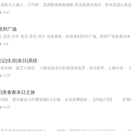
1313
联邦广场
119
记|生存|末日|系统
1.2万
|美食家末日之旅
8.3万