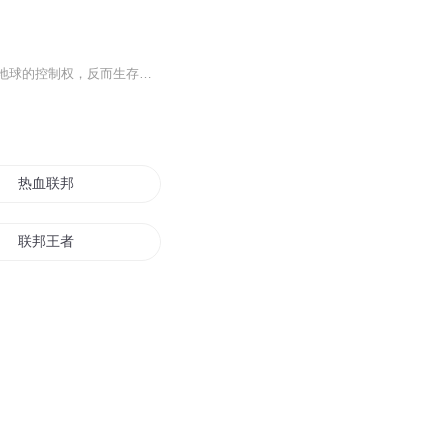
【内容简介】末日病毒爆发后的三百年，和平、繁荣和人类越来越遥远，人类不但没能夺回地球的控制权，反而生存的问题越来越严峻。幸存者活在高高的巨壁内，建立新的秩序。三百年的安稳让大部分的人认为巨壁内是绝对的安全，所以人们开始为了权力和金钱明争...
热血联邦
联邦王者
明日联邦
人类联邦
联邦特战队