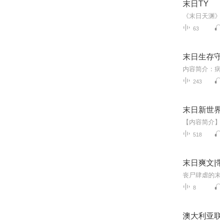
末日TY
63
末日生存
243
末日新世
518
末日爽文|
8
澳大利亚