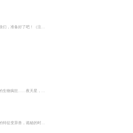
故事梗概：人性，在末世中沦丧，女人在痛苦的呻吟，血腥暴力充斥着大地每一个角落，血狼们，准备好了吧！（注：胆小或有心脑血管疾病者甚入，未成人者慎入）人性，在末世中沦丧，女人在痛苦的呻吟，血腥暴力充斥着大地每一个角落，血狼们，准备好了吧！（注：胆小或有心脑血管疾病者甚入，未成人者慎入）...
【内容简介】末日天星，在末世里，她是灾星。从她左膝散发而出的浅黄气体，可以让变异的生物疯狂……夜天星，在末世苦苦挣扎了九个月后死去时，心里只有一个念头。如果可以重来一次，她一定会跟与她相依为命十多年的一对双胞弟弟断绝关系，一定会跟与她有...
【内容简介】神威莫测的武学，神秘的玄晶科技。独特的岩系异能，诡异的特长丧尸。强悍的特征变异兽，诡秘的时空遗迹。尽在，末日岩帝！【作者/主播简介】作者：墨来疯，网络小说作家。主播：驴蛋先生。【购买须知】1、本作品为付费有声书，前105集为免费试...