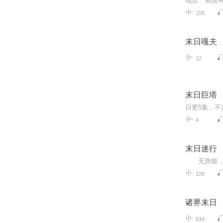
155
末日嘎夫
12
末日巨塔
4
末日迷行
226
诸界末日
634