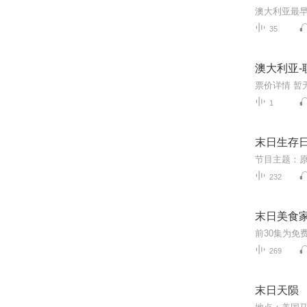
35
澳大利亚-
1
末日生存日
232
末日美食家
269
末日天陨