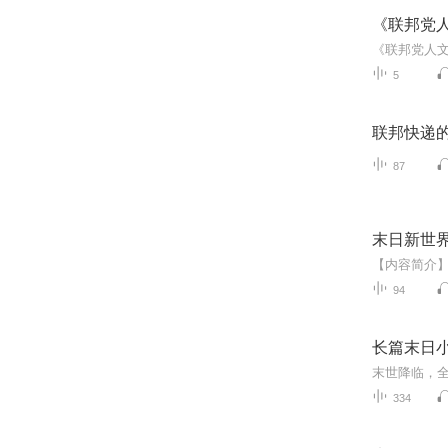
《联邦党
5
联邦快递
87
末日新世界
94
长篇末日
334