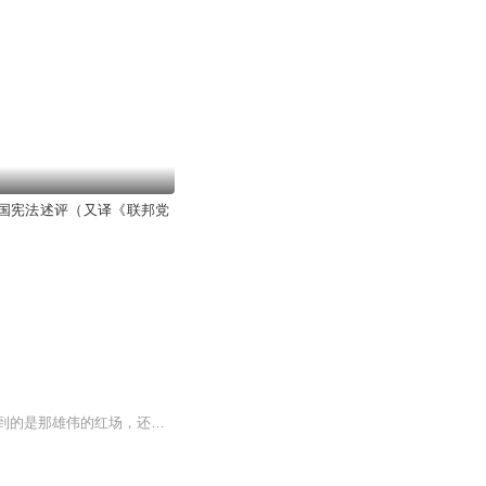
国宪法述评（又译《联邦党
俄罗斯，这片广袤的土地，承载了太多的历史风霜和英雄传说。说起俄罗斯，很多人首先想到的是那雄伟的红场，还有冬天里白茫茫一片的莫斯科街头，那种冷冽中带着坚毅的气质，简直就是俄罗斯精神的写照。想当初，那斯拉夫部落在这片土地上生根发芽，一代代传...