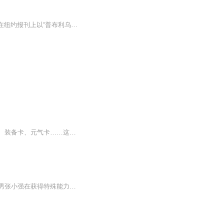
《联邦党人文集》是亚历山大·汉密尔顿、约翰·杰伊和詹姆斯·麦迪逊三人为争取批准新宪法在纽约报刊上以“普布利乌斯”为笔名而发表的一系列的宪法论文，[1]首次整理结集出版于1788年。《联邦党人文集》的文章主要讨论了六个主题：联邦的作用，共14篇文章...
【内容简介】从天而降的卡片带来了末日灾难，也将世界带入了新的纪元。食物卡、生物卡、装备卡、元气卡……这是一个崭新的世界，作为一个在新世界有着三年生存经验的人来说，重新回到起点，他的人生路会不会大不一样？【作者/主播简介】作者：暗黑茄子主播...
末世降临，全世界被大量的丧尸、进化丧尸、变异兽占据着，它们不断吞噬幸存的人类。宅男张小强在获得特殊能力之后，带着他的爱人和追随者将在这末世杀出个黎明………