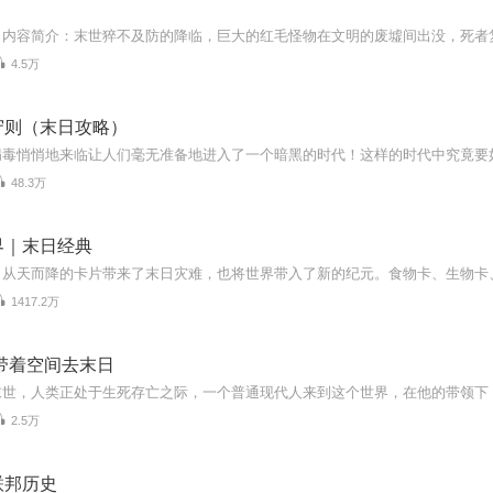
4.5万
守则（末日攻略）
48.3万
界｜末日经典
1417.2万
带着空间去末日
2.5万
联邦历史