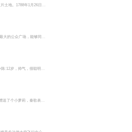
澳大利亚最早居民为土著人。1770年，英国航海家詹姆斯·库克抵澳东海岸，宣布英国占有这片土地。1788年1月26日，英开始在澳建立殖民地，后来这一天被定为澳大利亚国庆日。1900年7月，英议会通过“澳大利亚联邦宪法”和“不列颠自治领条例”。1901年1月1日...
票价详情 暂无 适宜 全年 电话 暂无 简介 游客朋友，欢迎来到联邦广场。联邦广场是墨尔本最大的公众广场，能够同时容纳1万5千人。联邦广场的建筑风格独特，颜色与格调洋溢着浓厚的澳大利亚土著文化色彩，体现着澳大利亚国民对源远流长的土著文化和土著居民...
节目主题：原创专辑，超万人收听。 小陈知道末日到来提前发育，统治世界。人物介绍： 小陈:12岁，帅气，很聪明。在末日爆发时期的团队领导作用。 吴泽:13岁，实力派，说啥就干啥，超级发育超级猛 白浩:11岁，很胖，力气特别大，后期发育比较慢 郭某人:人物...
前30集为免费试听，第31集起为付费音频0.2元/集，会员免费收听；【内容介绍】 开局赠送了个小萝莉，秦歌表示愁白了头。好在咱们有厨艺傍身，操碎了老父亲的心。眼瞧着餐馆的生意越来越好，天天种种地、养养花、做做菜、带带女儿，生活美滋滋！没...