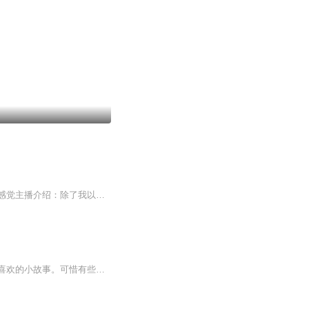
节目主题：短篇爽文合集适合谁听：所有人内容重点：每个独立的故事都能带给大家恋爱的感觉主播介绍：除了我以外，其他都是同学更新频率：每周一上架一个主播寄语：在我看来，最温柔的词便是：我在。 我的声音，一直都在。
看过一些很喜欢的小短篇《夭夭》和《情怯》都选自侧袖大大的古代短篇言情小说，一些很喜欢的小故事。可惜有些章节被举报了，找到了完整版来演播，希望大家能够喜欢。有时间就会更新，如果喜欢的话，记得订阅和关注哦。