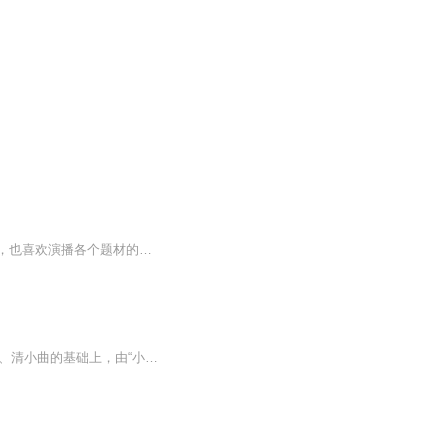
节目主题：短篇故事合集主播介绍：HI，我是喵十八，是有声书主播，平时喜欢听各种故事，也喜欢演播各个题材的故事，不管是传奇的，悬疑的，言情的主播寄语：我这里有很多故事，过来听听吧更新频率：每天一集
琴书原名丝弦，清代用扬琴伴奏，故又称扬琴。1949年后改名称徐州琴书。徐州琴书是在明、清小曲的基础上，由“小曲儿”、“小吹儿”、“唱曲儿”、“唱孩子”等一步步演变而成的乐曲系、联曲体的曲艺种类。演唱时韵味独特，艺人坐中间打板击琴，伴奏者列左...