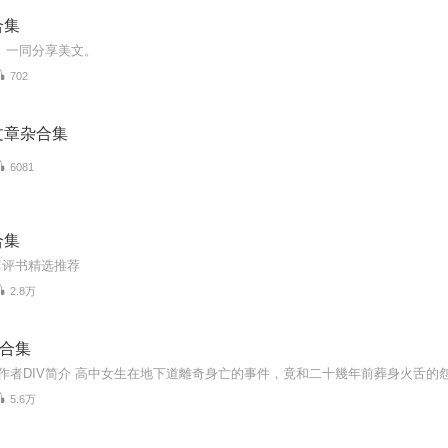
合集
 一同分享美文。
702
文章杂合集
6081
合集
篇评书精选推荐
2.8万
篇合集
5.6万