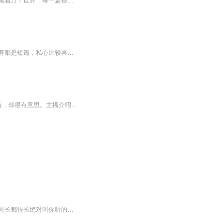
这里收录了多篇风格迥异的短篇故事，或温情治愈，或热血爽感，或细腻言情，方寸文字间藏着万千世界，每一篇都能带你邂逅不一样的故事与心境，在碎片化的时光里，解锁一段段精彩的文字旅程，于短篇的篇幅中感受文字的魅力与故事的张力。每天更新1-2集，欢迎...
浪漫甜蜜的爱情小说合集恋爱加糖，浪漫加倍，甜度满分，只你对味你想要的爱情，这里都有都是短篇，私心比较喜欢恋爱前互相吸引喜欢的那段时期，甜甜的暧昧让人心动看多了虐恋情深、在一起之后的一地鸡毛，不如就只到在一起就结束好了目前的文作者有：柚子...
书籍信息:日本短篇小说家星新一的短篇小说合集，科幻小说，讽刺小说。内容重点:故事虽短，却很有意思。主播介绍:一个喜欢读书的文艺大妈推荐人群:读给喜欢听故事的人听的。
这里是小故事的天地，内容文字绝对精品，每一篇我都哭过笑过无法自拔，故事虽短，每集时长都很长绝对叫你听的过瘾。欢迎宝子们订阅评论哦～～