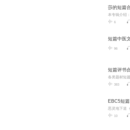
莎的短篇
本专辑介绍：
6
短篇中医
96
短篇评书
各类题材短
383
EBC5短
10