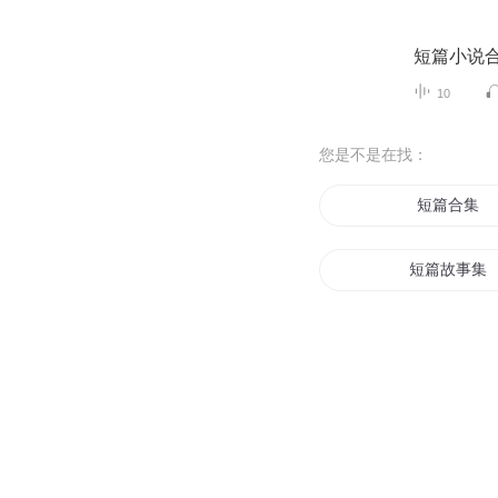
短篇小说
10
您是不是在找：
短篇合集
短篇故事集
黑忆短篇故
传说中的小
超短篇的小