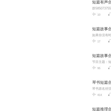
短篇有声
群585073
10
短篇故事
如果你没有时
17
短篇故事
95
琴书短篇
414
短篇推理