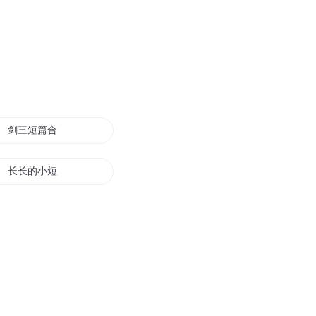
剑三短篇合集
长长的小短篇
番外与短篇合集
这是一篇小短文
短篇美文