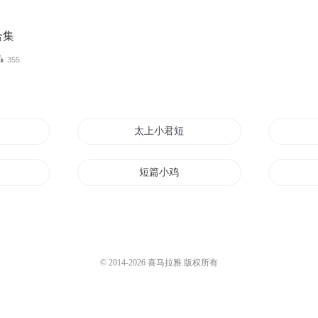
合集
355
太上小君短篇集
短篇小鸡
事合集
这是一本小短篇
短篇
耽美小短篇˜
© 2014-
2026
喜马拉雅 版权所有
文文
短篇红月光