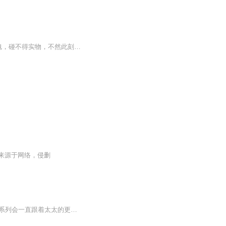
“求鬼王借我皮囊，来日恩怨了结，我愿将魂魄奉上！”只春把头重重的磕在地上，她已为鬼魂，碰不得实物，不然此刻定然会有血从她额头上流下来。“我与他是少年夫妻，今日他却为了功名斩我于刀下。此仇不报，我实在心有不甘。”只春满脸泪痕，声音颤抖。鬼...
来源于网络，侵删
手动置顶感谢熙山居太太的授权！这里将收录熙山居太太在lof上发表的各种短篇。短篇合集系列会一直跟着太太的更新更新下去，希望大家喜欢和支持。也希望大家可以在lofter上关注熙山居太太，多给太太小红心和小蓝手！要说明的是，熙山居太太的长篇《雪域幻境》和《老宅诡事》都暂时不开放授权，所以也希望大家以后推文的时候不要再推荐这两篇了哟！PS：封面图来源：lofter，藏九归一太太。在这里也强势表白一下，喜欢画风的大家也要去关注她吖！