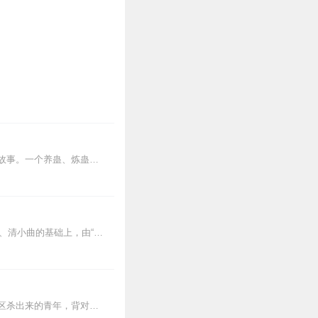
内容简介【黑暗文反派流封神之作】人是万物之灵，蛊是天地真精。一个穿越者不断重生的故事。一个养蛊、炼蛊、用蛊的奇特世界。配音组（男角色）老宝玉旁白...
琴书原名丝弦，清代用扬琴伴奏，故又称扬琴。1949年后改名称徐州琴书。徐州琴书是在明、清小曲的基础上，由“小曲儿”、“小吹儿”、“唱曲儿”、“唱孩子”等一步步演...
【内容简介】灾变过后，大地满目疮痍。粮食匮乏，资源紧俏，局势混乱……一位从待规划区杀出来的青年，背对着漫天黄沙，孤身来到九区谋生，却不曾想偶然结识三五好友，一念...