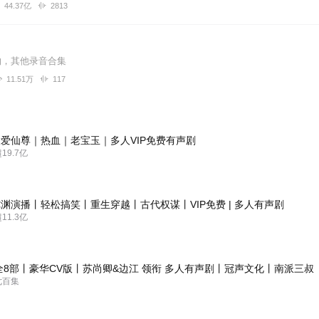
44.37亿
2813
物，其他录音合集
11.51万
117
爱仙尊｜热血｜老宝玉｜多人VIP免费有声剧
9.7亿
渊演播丨轻松搞笑丨重生穿越丨古代权谋丨VIP免费 | 多人有声剧
1.3亿
全8部丨豪华CV版丨苏尚卿&边江 领衔 多人有声剧丨冠声文化丨南派三叔
七百集