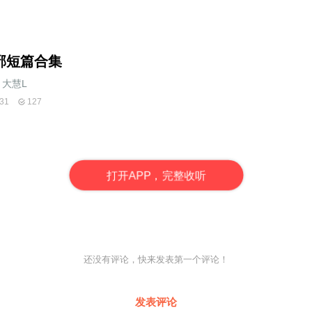
邪短篇合集
大慧L
31
127
打
开
A
P
P，完整收听
还没有评论，快来发表第一个评论！
发表评论