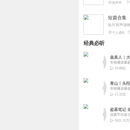
有声书
短篇合集
短片有声读
个人成长
经典必听
蛊真人｜大
专辑播放量超1
19.08亿
青山丨头陀
专辑播放量超1
11.32亿
盗墓笔记 
连载节目超
1621.31万