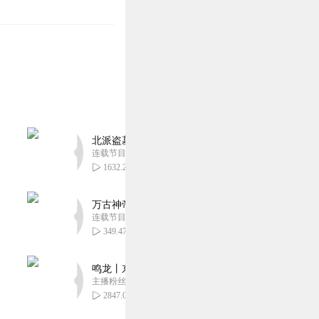
北派盗墓笔记丨头陀渊出品丨悬疑灵异丨摸金校尉丨
连载节目超四百集
1632.29万
万古神帝丨玄幻丨热血丨紫襟团队演播丨多人有声
连载节目超二百集
349.47万
鸣龙丨东方玄幻丨紫襟团队丨轻松搞笑丨多人有声
主播粉丝2836万
2847.06万