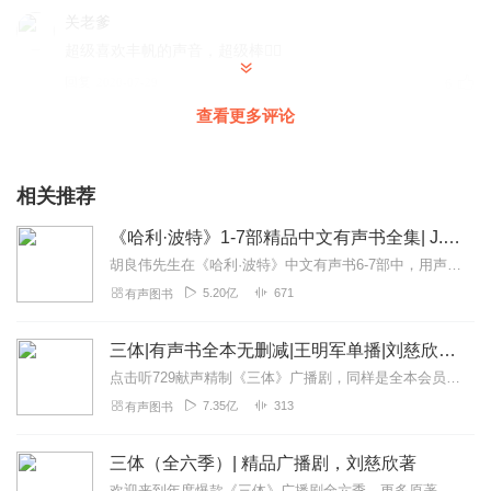
关老爹
超级喜欢丰帆的声音，超级棒👍🏻
回复
2020-07-29
6
查看更多评论
Sir_Zorro
那个时候 大概是有一个叫45度网络广播，妮妮鬼话，没了。
就找到了这个ebc5听了好久。到后来，也没了。那个时候，
相关推荐
还没有喜马拉雅呢。
《哈利·波特》1-7部精品中文有声书全集| J.K.罗琳原著，光合积木演播
回复
2023-12-23
3
胡良伟先生在《哈利·波特》中文有声书6-7部中，用声音带领着大家继续魔法之旅。为保证作品的一致性，给大家带来完整的魔法体验，我们与版权方PottermoreP...
5.20亿
671
有声图书
厌世小欢儿
太喜欢听丰帆的作品 可惜 鬼吹灯找不到了
三体|有声书全本无删减|王明军单播|刘慈欣原著
回复
2023-01-04
1
点击听729献声精制《三体》广播剧，同样是全本会员免费畅听，快来感受声音大戏的魅力！【购买须知】1、本作品部分集数为免费试听。2、版权归原作者所有，严禁翻录成任...
7.35亿
313
有声图书
挑剔听
14年前，刚生完孩子，不能出屋子，不能看书或者电视，怕
三体（全六季）| 精品广播剧，刘慈欣著
伤到眼睛，只能听有声小说，在听中国声音中，听到个
EBC5-5a26房主丰帆播讲的鬼吹灯，刚开始的时候，有些听不
欢迎来到年度爆款《三体》广播剧全六季，更多原著细节，全集畅听！【购买须知】1、本作品为付费广播剧《三体（全六季）》，定价198元，购买成功后即可收听。VIP会员...