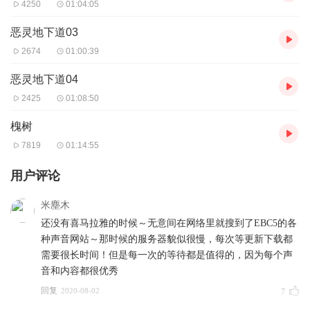
4250
01:04:05
恶灵地下道03
2674
01:00:39
恶灵地下道04
2425
01:08:50
槐树
7819
01:14:55
用户评论
米塵木
还没有喜马拉雅的时候～无意间在网络里就搜到了EBC5的各
种声音网站～那时候的服务器貌似很慢，每次等更新下载都
需要很长时间！但是每一次的等待都是值得的，因为每个声
音和内容都很优秀
回复
2020-08-02
7