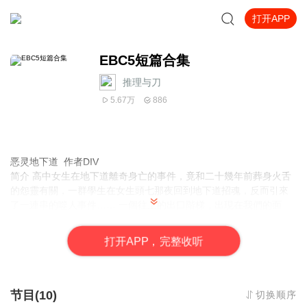
打开APP
EBC5短篇合集
推理与刀
5.67万
886
恶灵地下道
作者DIV
简介
高中女生在地下道離奇身亡的事件，竟和二十幾年前葬身火舌
的怨靈有關，一群學生在女生頭七那夜回到地下道招魂，反而引來
了一連串的噬人事件…… 一個往上的出口階梯，出現在我們的面
前。此刻，我內心是充滿喜悅的，因為我們就要得救了，只要衝出
這個出口，離開了地下道，我們就安全了！
打
开
A
P
P，完整收听
可是，我的眼角餘光突然掃到一個畫面，那個畫面持續了零點零一
秒的瞬間，卻讓我猛然一愕，呼吸暫停…… 之前遇到的算命師，正
坐在左邊路口對我們笑著，那是冷笑，含著強大惡意的嘲諷冷笑。
而他的手中，拿著一張白色的籤紙，籤紙隨風飄揚，上面四個鮮血
节目(10)
切换顺序
淒厲的大字，映入了我的眼中－－「此去，大凶」、「來不及了，