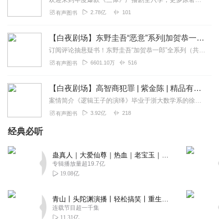
惯平淡的语调，但是听久了，还听上瘾了，有一种独特的魅
2.78亿
101
有声图书
力，而且里面的配音也非常震撼，真是听到心里去了，反反
复复听了很多遍，别的主播讲的，都听不进去了，听着主播
【白夜剧场】东野圭吾“恶意”系列|加贺恭一郎全11部
的声音，脑子里浮现出一个个鲜活的人物，后续拍的电影，
订阅评论抽悬疑书！东野圭吾“加贺恭一郎”全系列（共11部）11.30正式上线白夜剧场，第一部《祈祷落幕时》率先发布！即日起～12.20日24点前，专辑评论点赞...
感觉都没有听小说过瘾，支持EBC5，不过提些小意见，凯瑟
6601.10万
516
有声图书
琳主播的小说，代入感不强，总是听不进去，不知道是语速
的关系，还是语调的问题，总之听不下去，希望丰帆多出小
【白夜剧场】高智商犯罪 | 紫金陈 | 精品有声剧
说吧，永远支持你
案情简介《逻辑王子的演绎》毕业于浙大数学系的徐策在本科期间就有“逻辑王子”的美誉，他关于数理逻辑的论文多次上过刊物。其后拿到全额奖学金，赴美国加州大学获心理学博...
回复
2021-06-16
1
3.92亿
218
有声图书
经典必听
蛊真人｜大爱仙尊｜热血｜老宝玉｜多人VIP免费有声剧
专辑播放量超19.7亿
19.08亿
青山丨头陀渊演播丨轻松搞笑丨重生穿越丨古代权谋丨VIP免费 | 多人有声剧
连载节目超一千集
11.31亿