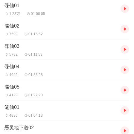
碟仙01
地下道的惡靈殺戮已經啟動了！」
1.23万
01:08:05
碟仙02
7599
01:15:52
碟仙03
5782
01:11:53
碟仙04
4942
01:33:28
碟仙05
4129
01:27:20
笔仙01
4836
01:04:13
恶灵地下道02