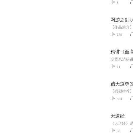
8
网游之副职
780
精讲《至
期货风清扬
11
踏天道尊(
554
天道经
68