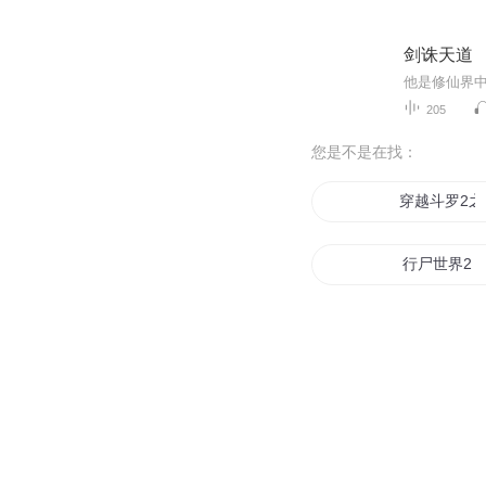
剑诛天道
205
您是不是在找：
穿越斗罗2
行尸世界2
末世之大话西
末日围城2
玄女心经2