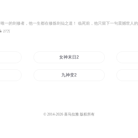
27万
之诸天万界系统
女神末日2
九神变2
游2
三生界2
来自星星的你2
© 2014-
2026
喜马拉雅 版权所有
逆心斗神2