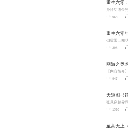
重生六零
968
重生六零
393
网游之奥
947
天道图书
1310
至高无上