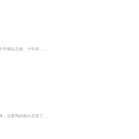
小说讲述了楚轩在高中毕业之际，与女友李婉蓉出游时，被神秘老者掳至昆仑山，被迫开启十年修仙之旅。十年间，他跟随老者修炼风水、医术、武功等诸多技能。老者临终前，将毕生修为传予他，随后楚轩下山回归都市。此时，家中早已物是人非，父母双亡，妹妹楚...
【内容简介】新兴的曙光已经升起，旧日的余晖犹自在挣扎。当隆隆的坦克取代了骑士的冲锋，当轰鸣的炮火击溃了巫师的魔法，当呼啸而过的飞机占据了属于神灵的天空，当人类的贪婪第一次超过了底线……这是一个最辉煌的时代，也是一个最落寞的时代。罗德：如...