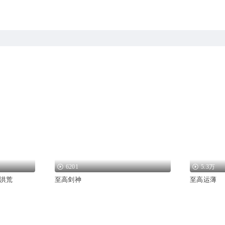
6201
5.3万
洪荒
至高剑神
至高运薄