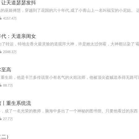
：让天道瑟瑟发抖
4157.4万
年代：天道亲闺女
2048.3万
术至高
88.7万
馆丨重生系统流
27.7万
（二）