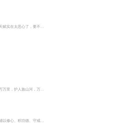
【作品简介】尼玛，又输给泥轰的那个一晚二次郎了！狗蛋你也输了！？他那个千锤百炼的天赋实在太恶心了，要不然就他那技术，老子爆他几条街的翔！日啊！圣殿实在是what－a－fuck－game！鬼知道副职第一的奖励竟然会让一个人PK上一个档次！素质！注意素质！...
【强烈推荐】前世，人族气运被夺，他沦为任人宰割的蝼蚁。今世，他重生一场，剑气横扫万万里，护人族山河，万世不朽！【内容简介】天地无极逆阴阳，乱天动地镇边荒，仗戟九尺闯三界，登天问道屠仙魔。盘古开天，女娲补天，仙界掌控苍生。浩瀚天威之下，试问谁敢逆天而上。一位天外来客，一道远古传承。终将劈开这天，让一切真相还原天地。【主播/作者简介】作者：道主主播：三界僧，声音浑厚有力，在各大网络平台参与录制多部有声小说、多人剧、广播剧，代表作《踏天道尊》《大小姐的贴身兵王》。
《天道经》是星道子所著，含弘法部、实修部、密部，核心为长生绝、神胎绝等修行功法，辅以修心、积功德、守戒律等要义。 功法强调吸收天地元气，炼化凝结道丹或灵珠，逐步提升境界以脱离轮回。修行需兼顾修心、行善，遵守戒律，注重功德积累。书中还收录修...