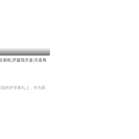
生新机|开篇毁天道|天道再
【内容简介】“总有一天，我会成为整个宇宙海里悬赏金额最高的男人！”在海蓝星基础军事学院的开学典礼上，作为新生代表的古丁当着全校师生的面说出了自己伟大的理想。【作者/主播简介】作者：酒煮核弹头，网络小说作家，代表作《至高悬赏》《罪恶皇庭》《...