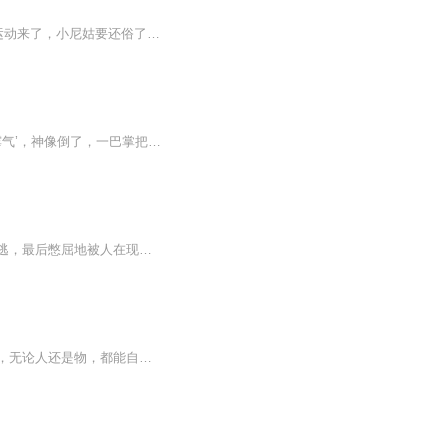
身怀功德金光的巫姬傅慧，穿越到了花国的六十年代,成了小青山上一名叫福宝的小尼姑。 运动来了，小尼姑要还俗了。 “还俗？”福宝点头，“还俗好呀，还俗可以吃肉了！” 得知这番心声，山上的动物们喜悦不已，是我们奉献的时候了。 文案一： 一早，附近的动物们就堵在了庵门前。 见到吃不到，福宝不耐地正待像往日一样驱赶，突然想起山下的村民，于是大手一挥，“行了，鸡鸭们留下几个蛋，就都回吧！” “福宝，”小蛇匆匆跑来，“那片山石下藏有大量玉石，我去给你挖一块来吧？” 文案二：随爷爷下放的方禹发现，刚下山的光头小妮姑，在村里有着非一般的地位！ 他更发现自从小妮姑在村里落户后，村民的伙食呈直线上升，就连他和爷爷的处境也得到了很大的改善。 PS：架空爽文，女主后期改昵称了。 主播万万之一，
倒霉蛋’卫卿为了转运，特地去香火最灵验的道观拜大神，许是她太过倒霉，大神都沾染了‘霉气’，神像倒了，一巴掌把她拍回六零年代。幸运的是，她得到了两件宝，一件是大神的神奇能力，另外一件则是一个被毁灭的高科技文明的星球，就这样，年代女神的崛起之路展开了！
【内容简介】重生前，他是卡兰多传说里小有名气的火焰法师，他被顶尖盗贼追杀得无路可逃，最后憋屈地被人在现实中刺杀身亡重生后，他是卡兰多传说里无所不能的奥术法师，他把顶尖盗贼追杀得无路可逃，把曾经的敌人全部踩翻，拉起一支顶级团队，打最高端的...
张悬穿越异界，成了一名光荣的教师，脑海中多出了一个神秘的图书馆。只要他看过的东西，无论人还是物，都能自动形成书籍，记录下对方各种各样的缺点，于是，他牛大了！教学生、收徒弟，开堂授课，调教最强者，传授天下。这是一个师道传承，培养、指点世界...