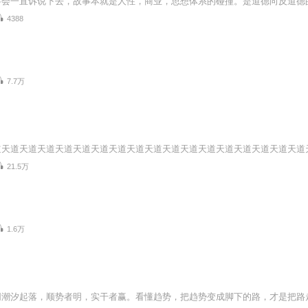
4388
7.7万
21.5万
1.6万
同潮汐起落，顺势者明，实干者赢。看懂趋势，把趋势变成脚下的路，才是把路