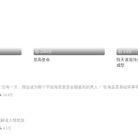
2586万
3.8万
至高使命
毁天道混沌
成型
10.6万
视解读人情世故
6.1万