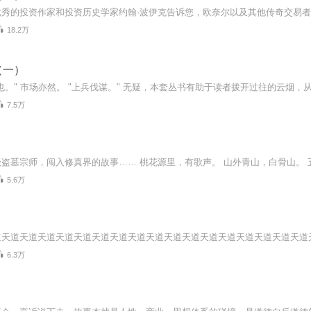
18.2万
（一）
7.5万
5.6万
6.3万