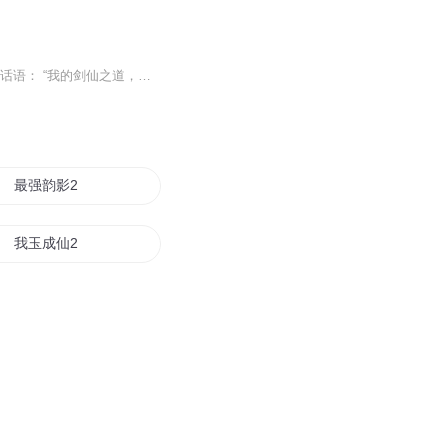
他是修仙界中唯一的剑修者，他一生都在修炼剑仙之道！ 临死前，他只留下一句震撼世人的话语： “我的剑仙之道，从未有过逃跑，我要让这剑，只有锋芒。” 当他再次睁开眼眸，世界全变了！ 他重修剑仙之道，剑诛
最强韵影2
我玉成仙2
云中歌2浮生梦
第2世界之旅
最后的圣战2