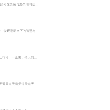
在本书中，优秀的投资作家和投资历史学家约翰·波伊克告诉您，欧奈尔以及其他传奇交易者如何在繁荣与萧条期间获取财富，以及您如何才能获得财富。波伊克描述了有史以来8位伟大的交易者，着重介绍这些传奇交易者背后的历史交易和策略。在《投资者商业日报》独有的图表和数据支持下，他逐时代地探索了过去一个世纪的市场行为，以及每一名交易者如何利用不同的市场状况获利。并且，他向你展示出了几十个重大交易的详细细节，描述了每一名交易者的策略取得成功时所处的经济、政治和市场环境背景。
"兵者，诡道也。" 市场亦然。 "上兵伐谋。" 无疑，本套丛书有助于读者拨开过往的云烟，从中发现惠助当下的智慧与谋略。 本书记述了历史上5位著名证券交易者的成长历程，颇有可读性和启发性。这些在20世纪跨上华尔街巅峰的投资者，以其卓越的表现，向读者展示了那些历久弥新、永恒的投资策略。 第一章 杰西·利维摩尔 第二章 伯纳德·巴鲁克 第三章 杰拉尔德·勒布 第四章 尼古拉斯·达瓦斯 第五章 威廉·奥尼尔 第六章 最伟大交易者的策略 结语
一个地球神级盗墓宗师，闯入修真界的故事…… 桃花源里，有歌声。 山外青山，白骨山。 五花马，千金裘，倚天剑，应我多情，啾啾鬼鸣，美人薄嗔。 天地无垠，谁家旗鼓，碧落黄泉，万古高楼。 为义气争雄！ 为乱世争霸！ 你好，仙侠！ 电子音更新快电子音更新快电子音更新快电子音更新快电子音更新快电子音更新快电子音更新快电子音更新快电子音更新快电子音更新快电子音更新快电子音更新快电子音更新快电子音更新快电子音更新快电子音更新快电子音更新快电子音更新快电子音更新快电子音更新...
天道天道天道天道天道天道天道天道天道天道天道天道天道天道天道天道天道天道天道天道天道天道天道天道天道天道天道天道天道天道天道天道天道天道天道天道天道天道天道天道天道天道天道天道天道天道天道天道天道天道天道天道天道天道天道天道天道天道天道...