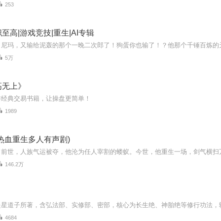
253
至高|游戏竞技|重生|AI专辑
5万
高无上》
讲经典交易书籍，让操盘更简单！
1989
热血重生多人有声剧)
146.2万
4684