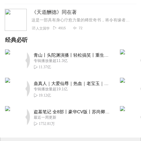
《天道酬德》同在著
这是一部具有身心疗愈力量的稀世奇书，将令有缘者获得不可思议的利益。又谓，无论是为了健康、情感、婚姻、事业、名位，还是探索人生真理等，于本书都能得到珍贵的提示。故...
4915
72
人文国学
经典必听
青山丨头陀渊演播丨轻松搞笑丨重生穿越丨古代权谋丨VIP免费 | 多人有声剧
专辑播放量超11.3亿
11.37亿
蛊真人｜大爱仙尊｜热血｜老宝玉｜多人VIP免费有声剧
专辑播放量超19.1亿
19.12亿
盗墓笔记 全8部丨豪华CV版丨苏尚卿&边江 领衔 多人有声剧丨冠声文化丨南派三叔
最近一周更新
1752.81万