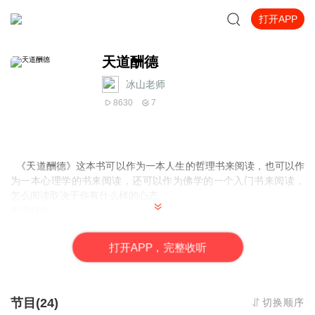
打开APP
天道酬德
冰山老师
8630
7
《天道酬德》这本书可以作为一本人生的哲理书来阅读，也可以作
为一本心理学的书来阅读，还可以作为佛学的一个入门书来阅读，
怎么阅读取决于你有什么样的心态。
本书特点:
一、史无前例地还原世上唯一传承5000年不断的华夏文化真貌，包
括核心之道的正解、重要法则的揭示，及独特的十伦法、古中医、
打
开
A
P
P，完整收听
悟道法等三大杀手锏。
二、揭示东西方文化的区别，直击要害:华夏文化是道的层面，西方
文化是术的层面。华夏文化复兴是世界的希望，古中医振兴是突破
口。
节目(24)
切换顺序
三、正解华夏文化核心的道，阐释关键的法则，提示华夏道文化支