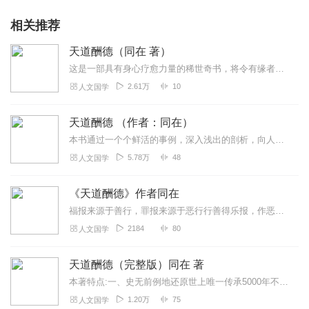
相关推荐
天道酬德（同在 著）
这是一部具有身心疗愈力量的稀世奇书，将令有缘者获得不可思议的利益。又谓，无论是为了健康、情感、婚姻、事业、名位，还是探索人生真理等，于本书都能得到珍贵的提示。故...
2.61万
10
人文国学
天道酬德 （作者：同在）
本书通过一个个鲜活的事例，深入浅出的剖析，向人们证明了国学智慧的重要，并揭示出善恶有报、十伦有序、天道酬德的道理，以及宇宙规律背后的支撑——道的存在及运作。书中...
5.78万
48
人文国学
《天道酬德》作者同在
福报来源于善行，罪报来源于恶行行善得乐报，作恶遭苦报。吃亏是福
2184
80
人文国学
天道酬德（完整版）同在 著
本著特点:一、史无前例地还原世上唯一传承5000年不断的华夏文化真貌，包括核心之道的正解、重要法则的揭示，及独特的十伦法、古中医、悟道法等三大杀手锏。二、揭示东...
1.20万
75
人文国学