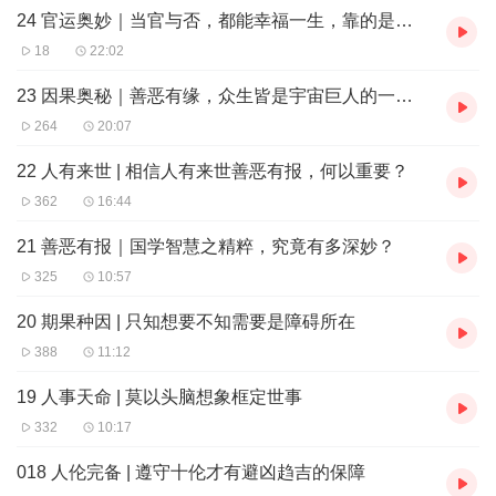
24 官运奥妙｜当官与否，都能幸福一生，靠的是什么？
撑下的正确生命观、人生观及人生方向。
四、根据儒道释经典，构建人伦完整体系——十伦，核心为义，具
18
22:02
有不思议力量，能堵住几乎所有人的人生漏洞。
五、根据独特的领悟，首创神奇的古中医法，把握阳气是生命主宰
23 因果奥秘｜善恶有缘，众生皆是宇宙巨人的一分子
的根本，从为人之道、生活之道着手，涵盖十伦和中医，能根治所
264
20:07
有疾病，包括疑难杂症、绝症，以实现真正的标本兼治。
22 人有来世 | 相信人有来世善恶有报，何以重要？
362
16:44
21 善恶有报｜国学智慧之精粹，究竟有多深妙？
325
10:57
20 期果种因 | 只知想要不知需要是障碍所在
388
11:12
19 人事天命 | 莫以头脑想象框定世事
332
10:17
018 人伦完备 | 遵守十伦才有避凶趋吉的保障