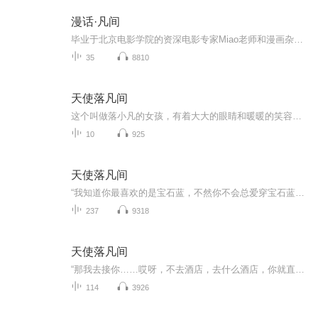
漫话·凡间
毕业于北京电影学院的资深电影专家Miao老师和漫画杂家德德德，联合文艺女侠叶文、天津十级相声票友企鹅、配音界超新星磊哥，力邀业内外充沛人士，畅聊圈内圈外事，口沫四溅语化飞龙，上天入地无所不能！长节目每周三上线，亲爱的听友们，不见不散哦～
35
8810
天使落凡间
这个叫做落小凡的女孩，有着大大的眼睛和暖暖的笑容，总喜欢一惊一乍的表现对这个世界的好奇与热爱，也认真的享受着生活的每一寸美好，哪怕只是一顿简单的晚餐，也总能吃的津津有味，让看的人都有幸福的感觉。 她就这样大大咧咧，冒冒失失的闯进了欧宇楠的...
10
925
天使落凡间
“我知道你最喜欢的是宝石蓝，不然你不会总爱穿宝石蓝的西服。”“我知道你最爱吃的是咖喱鸡和螃蟹，因为你享受做咖喱鸡的时光，你享受剥螃蟹的过程。”“我知道你曾经有过一段感情，并且爱的深沉，浓烈。”“我知道你表面上温和，但其实只是不善言辞。”...
237
9318
天使落凡间
“那我去接你……哎呀，不去酒店，去什么酒店，你就直接来我家嘛……哦，我爸和我妈倒是不在家，但是有一个小客人在家里面呢……女孩子呀……哈哈，你想到哪里去了，陈晨他表妹，在我这边暂住一段时间……恩，恩，好，那我们回来再聊。”欧宇楠挂掉电话，...
114
3926