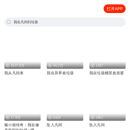
打开APP
我在凡间扫垃圾
1937.9万
46.3万
1307
我从凡间来
我在异界捡垃圾
我在垃圾桶里捡老婆
17.8万
6429
2962
猴小烦传奇：我在修
坠入凡间
坠入凡间