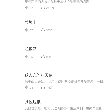
现在声音均为古早黑历史拿这个攻击我的绕道
270
27.8万
垃圾车
37
3336
垃圾箱
25
999
落入凡间的天使
故事由天开始… 见习天使阿蓝顽皮好奇热爱漫游，一日於天际之间迷路，带着星尘游至地球。 真挚天使心偶遇麻木都市人，故事由此开展。一切失望的、功利的、麻木的、匆忙的、沮丧的人都在这繁忙都市中放慢脚步，聆听天使之声，唤醒久违心灵…面对一群失望、消极的人，阿蓝努力与他们沟道，希望重拾他们的信心。 与此同时，天使首领交给天使阿蓝一对对联：「龙岛依然腾鲤处，炉峰几度起云时」，以及一项任务。天使阿蓝要藉这对联寻找自己的任务！若任务完成，她便可正式成为注册天使。於是天使阿蓝便唯有靠这唯一的线索去完成自己的任务！ 直至一天，阿蓝遇上一个古怪的老人，小天使心里燃起询问的念头，岂料老人一见此对联，反应有如雷击，并一手拉着天使往他的家？去。 阿蓝到达老人家里门外後，发现相同对联贴在门外，而门内则住着一个古怪家庭！及後无论他们还是与这个家庭有牵连的人，都能於天使阿蓝身上学习到很多久违了的人生哲理，重拾令人动容的心灵点滴。 究竟爷爷、对联与天使的任务又有何关系呢？而那奇怪的任务又是甚麽呢？最後究竟天使阿蓝能否任务完成，成为正式天使呢？
94
7.5万
其他垃圾
其他垃圾是一档可以收听的都市生活周刊，由两个爱刨根问底的女的制作。我们考据生活，解码热点，和所有非常规的活法站在一起。欢迎垃圾佬们点点关注，一键回家。也欢迎把我们捡走，推荐给你的垃圾朋友。合作联系：kubrickneruda@foxmail.com另外，我们开通...