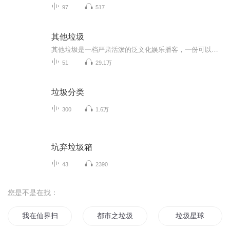
97
517
其他垃圾
其他垃圾是一档严肃活泼的泛文化娱乐播客，一份可以收听的文娱周刊，我们打捞往期影视遗珠，近期文化现象，现在的热点时评，向宇宙发射女性视角的电波。 欢迎垃圾佬们点点关注，一键回家。也欢迎把我们捡走，推荐给你的垃圾朋友。 合作联系：kubrickneru...
51
29.1万
垃圾分类
300
1.6万
坑弃垃圾箱
43
2390
您是不是在找：
我在仙界扫垃圾
都市之垃圾王
垃圾星球