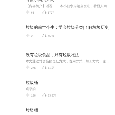
【内容简介】话说…… 本小仙拿穿越当饭吃，看惯人间形形色色 到哪儿不是人间，到哪儿不为混世 为何此世偏偏总是遇上情劫 难道天上的老仙们嫉妒本小仙过得太潇洒 要拿众美男来考验本小仙的定力 本小仙承认你们赢了还不行吗 小仙也不要修成正果了 只要你相...
68
3727
垃圾的前世今生：学会垃圾分类|了解垃圾历史
20
4580
没有垃圾食品，只有垃圾吃法
本文通过对食品的烹饪方式，食用方式，加工方式，健康食用方式，健康烹饪方式等多个方面，使健康食材变成垃圾食品的过程。在饮食的天地中，没有垃圾食品，只有垃圾吃法和垃圾烹饪法，日常饮食中不能……
276
1.1万
垃圾桶
瞎录的
198
23.5万
垃圾桶