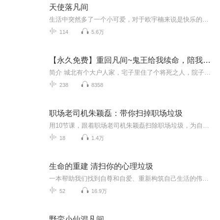
天使落凡间
生活中突然多了一个小可爱，对于欧宇楠来说是快乐的，然而这个小女孩却有着惊人的秘密....
114
5.6万
【永久免费】重回凡间~鬼王给我续命，陪我凡间走一遭
简介 城北有个大户人家，宅子里住了个将死之人，院子中常常晾着一口棺材，生怕那口棺霉了。 要死了的容家千金身子娇弱，一年到头也踏不出宅子几步，见过她的人都说可惜，可惜红颜薄命，是个活不久的。 那日万鬼之主坐在她身侧，除她外无一人看得见。 想续...
238
8358
职场老司机朱颖磊：带你扫掉职场垃圾
用10节课，跟着职场老司机朱颖磊扫除职场垃圾，为自己的成长开道。 什么是“职场垃圾”？ ▲ 各种冗长无聊、不解决问题的会议 ▲ 一堆不知道做了有什么用的报告和表格 ▲ 忙碌中偏偏被各种突发的事情干扰 ▲ 领导的主意一天三变，跟都跟不上 低价值、无意义，就是“职场垃圾”。 “职场垃圾”有什么害处？ ▲ 计划完不成，工作难专注，每天疲于奔命； ▲ 没时间去做真正重要的事，无法快速成长； 今天不去“扫垃圾”，明天你就会习惯、麻木，乃至变成那个制造“垃圾”的人。 现在，跟着职场老司机朱颖磊老师一起扫掉这些“职场垃圾”，让自己每天都在工作中成长。 每一集你都会进入一个“职场垃圾”实例场景，get到一个扫掉这个垃圾的“秘籍” 例如：怎样让别人不再打扰你？怎样应对莫名其妙的任务？以及，挖掘“垃圾”根源的三步提问法、向领导提建议的三步沟通法等等。 现在就和朱颖磊老师一步步扫掉身边的“职场垃圾”，为自己的成长开道。
18
1.4万
生命的重建 清扫你的心理垃圾
一本帮助我们找到自尊和自爱、重新构筑自己生活的伟大著作。找到影响自己的真正问题是什么，清除它，书中有很多清除问题的好方法。如果你有困扰自己的问题解不开的，你就去认真听读这本书，他会帮你丢掉它们。世界噪杂，守护心灵的一方净土。更新时间：每晚十点主播：胡魅
52
16.9万
野蛮小仙混凡间