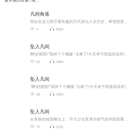
真学院扫垃圾 | 噗叽
岛
凡间角落
我会在这儿用尽量有趣的方式谈论人文历史，希望把更多的好书和好电影介绍给大家。
4
8364
坠入凡间
啊!好困那!”我伸了个懒腰.“太棒了!今天幸亏我逃得及时!哈哈解放了!今天可以不用莫流送我了!我心情好极了,哼着小曲儿去上学,可是到了校园时却发生了……“混蛋!你长没长眼睛啊!你踩脏了我的鞋明不明白,喂!你也不打听打听我是谁!?”说话的是一位高大帅气的...
61
1984
坠入凡间
“啊!好困那!”我伸了个懒腰.“太棒了!今天幸亏我逃得及时!哈哈解放了!今天可以不用莫流送我了!我心情好极了,哼着小曲儿去上学,可是到了校园时却发生了……
80
2563
坠入凡间
在青春的校园舞台上，平凡少女莫漓与帅气校草欧阳罹本是一对死对头，如同两颗相互排斥的磁石。莫漓正义勇敢，欧阳罹则霸气不羁，他们的相遇总是伴随着争吵与冲突，却也在不经意间互相吸引。从意外的绑架事件，到激烈的篮球对决;从热闹的生日派对，到惊险的...
77
2762