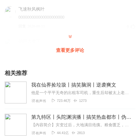
飞速秋风枫叶
000000000000000000000
回复
2020-08-11
9
伯恩大魔王
五星好评，没别的意思，就是跟你说一声，漂漂小姐姐给我
查看更多评论
充会员啦，啊哈哈哈。。。
回复
2022-02-24
5
相关推荐
金陵小酒
我在仙界捡垃圾丨搞笑脑洞丨逆袭爽文
真是妙蛙种子吃着妙脆角进了米奇妙妙屋妙到家了哦⊙∀⊙！
他是一个平平无奇的出租车司机，重生后却被太上老君给选中了，成为了仙界的一名运输垃圾的工人！哦？这不是神农本草经吗？怎么在垃圾堆里面？啊？这不是唐伯虎的真迹吗？猪...
回复
2021-09-27
5
723.46万
1273
有声书
主播甜心
第九特区丨头陀渊演播丨搞笑热血都市丨伪戒丨VIP免费多人有声剧
主播声音还这么好听，制作也这么精良，真的要继续追下
【内容简介】灾变过后，大地满目疮痍。粮食匮乏，资源紧俏，局势混乱……一位从待规划区杀出来的青年，背对着漫天黄沙，孤身来到九区谋生，却不曾想偶然结识三五好友，一念...
去，主播是真的很棒，演绎的太生动了，旁白，人物都分的
44.41亿
2813
有声书
很棒，开心解压的好作品。主播加油！✧＼ ٩(눈౪눈)و /／✧