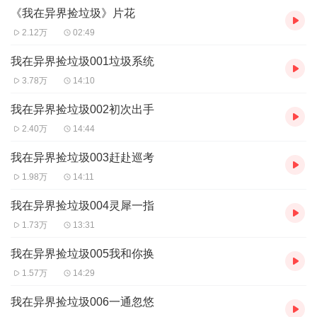
听，可下载重复收听。
《我在异界捡垃圾》片花
2、版权归原作者所有，严禁翻录成任何形式，严禁在任何第三方平
台传播，违者将追究其法律责任。
2.12万
02:49
3、如在充值／购买环节遇到问题，您可通过页面右上方按钮，将页
面分享至微信内使用微信支付完成购买。
我在异界捡垃圾001垃圾系统
4、在购买过程中，如果您有任何问题，可以按以下步骤咨询在线客
3.78万
14:10
服：
第一步：您可在喜马拉雅APP【账号】-【帮助与反馈】”中咨询在线
我在异界捡垃圾002初次出手
客服
2.40万
14:44
第二步：如果您无法联系上APP内在线客服，可关注【喜马拉雅付
费精品】公众号，通过下方菜单栏里咨询在线客服
我在异界捡垃圾003赶赴巡考
第三步：如果在线客服都未取得联系，也可拨打客服电话：400-
1.98万
14:11
838-5616
我在异界捡垃圾004灵犀一指
1.73万
13:31
我在异界捡垃圾005我和你换
1.57万
14:29
我在异界捡垃圾006一通忽悠