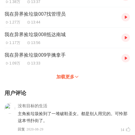
1.38万
13:37
我在异界捡垃圾007找管理员
1.27万
13:44
我在异界捡垃圾008抵达南城
1.17万
13:56
我在异界捡垃圾009学擒拿手
1.09万
13:33
加载更多
用户评论
没有目标的生活
主角捡垃圾捡到了一堆破鞋圣女。都是别人用完的。可怜那
这本书扑街了。
回复
2020-08-29
14