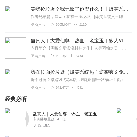
加油啊喂
笑我捡垃圾？我无敌了你哭什么！丨爆笑系统多女主爽文
回复
2021-07-25
5
作者兄弟篇，戳→：我有一座垃圾厂|爆笑系统文王牌新书，火爆更新中！（懂？来！）戳：小祖宗，还不下山，你就绝后了丨爆笑系统热血多女后宫戳：逆徒出山，九个师姐太宠我...
2885.06万
2120
有声书
大橘王丶
感觉写了好多部小说一起了，反正我听完了，然后啥都不
蛊真人｜大爱仙尊｜热血｜老宝玉｜多人VIP免费有声剧
懂，也不明白里面讲的是(⊙o⊙)啥？，一会是武侠，一会又
变成都市异能，然后枪战，，，，，，
内容简介【黑暗文反派流封神之作】人是万物之灵，蛊是天地真精。一个穿越者不断重生的故事。一个养蛊、炼蛊、用蛊的奇特世界。配音组（男角色）老宝玉旁白...
19.13亿
3434
有声书
回复
2021-06-19
5
炸天帮H王炸
我在位面捡垃圾（爆笑系统热血逆袭爽文免费有声小说）
关注：炸天帮：大长 老快点来加入吧
听不过瘾？指路VIP完本版，精彩剧情一路畅听！戳：我在位面捡垃圾|（VIP完本版）爆笑沙雕|系统爽文#老司机快上车！精品一戳直达(*╹▽╹*)戳：野外如此多娇丨...
141.47万
531
有声书
回复
2021-03-16
5
经典必听
神通如海
感觉挺不错的，快更新了
蛊真人｜大爱仙尊｜热血｜老宝玉｜多人VIP免费有声剧
专辑播放量超19.1亿
回复
2020-07-11
5
19.13亿
崋老师