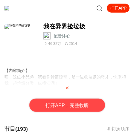
打开APP
我在异界捡垃圾
配音沐心
46.32万
2514
【内容简介】
咦，这位小兄弟，我看你骨骼惊奇，是一位收垃圾的奇才，快来和
我一起垃圾分类，纵横江湖！
【作者/主播简介】
作者：凡人逐梦
，
网络小说作家
。
打
开
A
P
P，完整收听
主播：刘牧心
，
喜马拉雅独家签约主播，用我的声音陪伴你。
【购买须知】
1、本作品为付费有声书，前40集为免费试听，购买成功后，即可收
节目(193)
切换顺序