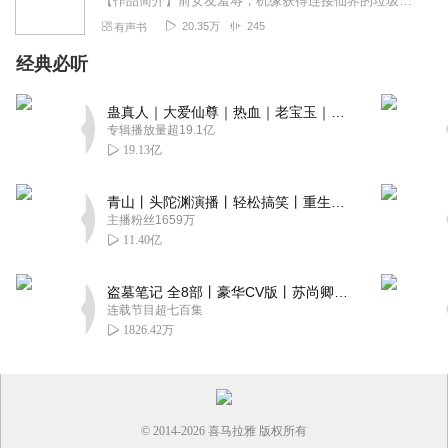
【作品简介】前女友羞辱，机缘获得连接仙界的垃圾桶，现在你瞧我不起，日后我要你高攀不起！【作者简介】空尘AI专辑，全集免费，欢迎收听，订阅可以收到更新提示～
20.35万
245
有声书
经典必听
蛊真人｜大爱仙尊｜热血｜老宝玉｜多人VIP免费有声剧
专辑播放量超19.1亿
19.13亿
青山丨头陀渊演播丨轻松搞笑丨重生穿越丨古代权谋丨VIP免费 | 多人有声剧
主播粉丝1659万
11.40亿
盗墓笔记 全8部丨豪华CV版丨苏尚卿&边江 领衔 多人有声剧丨冠声文化丨南派三叔
连载节目超七百集
1826.42万
© 2014-
2026
喜马拉雅 版权所有