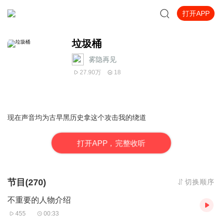
打开APP
垃圾桶
雾隐再见
27.90万
18
现在声音均为古早黑历史拿这个攻击我的绕道
打
开
A
P
P，完整收听
节目(270)
切换顺序
不重要的人物介绍
455
00:33