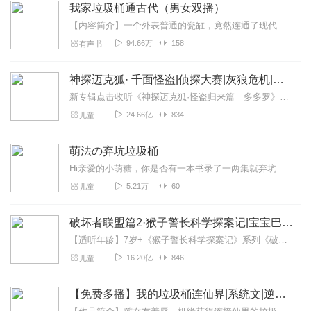
我家垃圾桶通古代（男女双播）
【内容简介】一个外表普通的瓷缸，竟然连通了现代与古代两个世界。现代社会丢弃的垃圾传送到古代不但养活了快要饿死的贫困古代人，还成了古代社会人人争抢的宝物！！！韩诺...
94.66万
158
有声书
神探迈克狐· 千面怪盗|侦探大赛|灰狼危机|多多罗
新专辑点击收听《神探迈克狐·怪盗归来篇｜多多罗》！！！>>>点击进入主播橱窗购买《神探迈克狐》系列图书吧!<<<多多罗故事【点击前往】收听多多罗其他好玩有趣的故...
24.66亿
834
儿童
萌法の弃坑垃圾桶
Hi亲爱的小萌糖，你是否有一本书录了一两集就弃坑的情况？你可能是突然没有了动力，也可能是觉得自己录的不好，也有可能是……书丢了(๑‾ꇴ‾๑)我在录节目的时...
5.21万
60
儿童
破坏者联盟篇2·猴子警长科学探案记|宝宝巴士故事
【适听年龄】7岁+《猴子警长科学探案记》系列《破坏者联盟篇1·猴子警长科学探案记》>>>《破坏者联盟篇2·猴子警长科学探案记》>>>《破坏者联盟篇3·猴子警长科...
16.20亿
846
儿童
【免费多播】我的垃圾桶连仙界|系统文|逆袭|爽文|AI多播