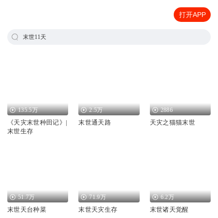
打开APP
末世11天
135.5万
2.5万
2886
《天灾末世种田记》|
末世通天路
天灾之猫猫末世
末世生存
51.7万
71.9万
6.2万
末世天台种菜
末世天灾生存
末世诸天觉醒