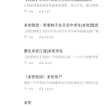
心理诊所老板秦笙常做末世噩梦，内心不安。她与律师前夫萧梧离婚后仍纠葛不断，一次预梦成真后，秦笙向萧梧说起末世梦境。两人关系复杂，矛盾频发，同时末世的阴影也逐渐笼罩他们的生活。
198
7187
末世囤货：带着狗子在天灾中求生|末世|囤货
【强烈推荐】2023.8.25-2023.9.24为本专辑新品推广期，限时免费1个月；前30集为免费试听，第31集起为付费音频，新品推广期可免费试听。2023.9.25开始收费，0.2元/集，会员免费收听；日更2集，不定时爆更，多多评论订阅可加更哦~【内容介绍】天灾+重生+囤货...
433
548.4万
重生末世江筱|末世求生
【内容简介】回到一千年前的江筱，一个小小的图书管理员，面临着在这世界，人类被挤下了食物链的最顶端的事实，必须想尽办法活下去。就是一个没有大志向的宅女在末世纪元生活下去的求生故事。【作者/主播简介】作者：宅四MM，网络小说作家。主播：点点传媒...
464
38.6万
《末世轮回》末世丧尸
我本一个平常的小白领要和自己的女朋友过三周年纪念日，无奈那件事情将我们分开，我在末世挣扎着生存下去又是一件件事情将我和伙伴分开，我简直就是衰神附体了，于是我从一个普通人变成人人害怕的杀神！被通缉五百亿那又如何？何惧，我乃宇宙之主 （本书不...
526
120.6万
末世