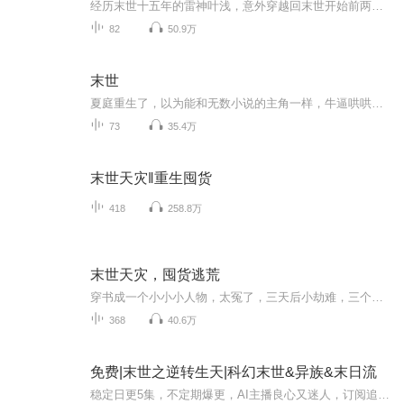
经历末世十五年的雷神叶浅，意外穿越回末世开始前两天。这一次，她不会再留遗憾，她要回到自己的祖国，与自己的父母在一起，哪怕是末世来临。她与战友们又要如何在这末世中，寻求一片净土？保护父母一生平安？本文一对一，男女双强，身心干净！
82
50.9万
末世
夏庭重生了，以为能和无数小说的主角一样，牛逼哄哄的虐死渣男，斗败小三，修个法术，横行末世。 然而，理想是霸气攻，现在永远特么是渣受，末世开始没几天就碰到个不要脸的臭流氓。夏庭仰天竖中指，特么让劳资重生回来就是被流氓骑压的吗？！！！ 雷少恒...
73
35.4万
末世天灾‖重生囤货
418
258.8万
末世天灾，囤货逃荒
穿书成一个小小小人物，太冤了，三天后小劫难，三个月后大劫难，这是老天要玩死她啊！幸运的是，遇到了他，究竟发生了什么，敬请收听！！！
368
40.6万
免费|末世之逆转生天|科幻末世&异族&末日流
稳定日更5集，不定期爆更，AI主播良心又迷人，订阅追更不迷路！ 【内容简介】 五年前，灵境现世，古文明联盟成立。豪门女友的背叛和无穷尽的打击，让他跌入泥泞之中无法翻身。 没有阳光，没有救赎，他四处碰壁，生不如死。 …… 五年后，今...