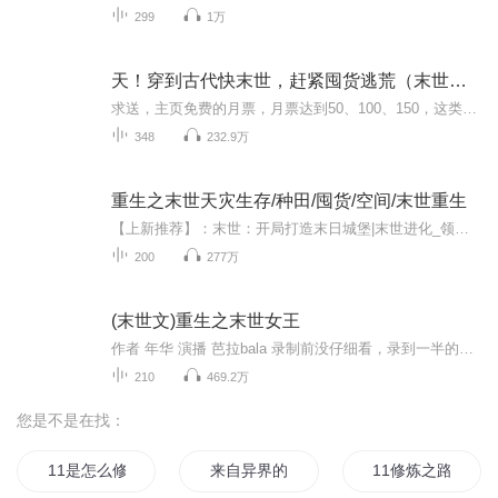
299
1万
天！穿到古代快末世，赶紧囤货逃荒（末世天灾）
求送，主页免费的月票，月票达到50、100、150，这类基数的，连续爆更哦~每天16点更新5集主播：雅欣（0.9）音量：1.3倍背景音乐：无全文共348集。全文72.5w末世+医术+异能+空间+团物资+不圣母
348
232.9万
重生之末世天灾生存/种田/囤货/空间/末世重生
【上新推荐】：末世：开局打造末日城堡|末世进化_领地建设种田流，改变世界，从建设领地开始【上新推荐】：《天灾末世种田记》地震、暴雨、洪水、冰雹、病毒传染、海面上升、高温、极寒……人类面临史无前例的灾难。【上新推荐】：《末世穿梭者》｜双播｜...
200
277万
(末世文)重生之末世女王
作者 年华 演播 芭拉bala 录制前没仔细看，录到一半的时候突然发现，年华的（重生之末世极品空间）跟这本小说，除了名字不一样，其他的都一毛一样，不过都是一个作者的，我也不知道是咋回事，凑合着听吧。。。。 末日血腥,满地狼藉,危机四伏,丧尸席卷全世界,为了生存,她苟且偷生,却不料被渣男一脚踹进丧尸群,待她再次睁开眼,竟然重生在末世前,还意外得到逆天的异能空间,再次面对末世,就看她怎么带着极品空间去灭丧尸,建立自己的军队冲破末世的黎明……
210
469.2万
您是不是在找：
11是怎么修真的
来自异界的11
11修炼之路