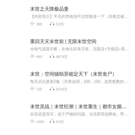
末世之天降极品妻
【内容简介】平凡的李南池不过想叛逆一下，结果悲催了，穿越到末世，附带一枚保命空间，觉醒了一个不靠谱的传承，利用人的梦境，穿到人的前世看因果。好玩，但是没有什么杀伤力，幸好随着她修炼的黑渊灵法越来越厉害，草绳成长成地青鞭，横扫异世，强势崛...
269
5.9万
重回天灾末世前 | 无限末世空间
水电气源源不断，衣食住应有尽有。无限流+升级流+系统流
663
997.9万
末世：空间辅助异能定天下（末世丧尸）
每天15点更新5集（月票达50，100，150，这类集数的，当天爆更50集）主播：雅欣（0.9）音量：1.3倍背景音乐：无全文共715集。全文150w空间+重生+女强
715
473.6万
末世灵战｜末世狂潮｜末世重生｜都市女频｜末世求生
生存还是毁灭，这个严峻的问题。当流星雨划降临，野兽横行，巨型昆虫肆虐，植物狂暴生长。人类的生存生存该如何去何从？
1100
5.6万