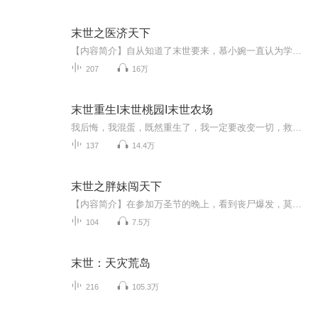
末世之医济天下
【内容简介】自从知道了末世要来，慕小婉一直认为学医是没有前途的，可是她偏偏走上了医修之路……没关系！要空间有空间，要分身有分身，要技能有技能，想学技能吗？！来求姐吧！获得医皇传承的慕小婉浅浅的笑了……在末世，她可以：逍遥行、魅天下。【作...
207
16万
末世重生I末世桃园I末世农场
我后悔，我混蛋，既然重生了，我一定要改变一切，救回我的亲人，带着我的亲人在这可怕的末世活下来，秦韩风仰起头，相比之前慌乱迷茫，这一刻他的眼中显出前所未有的坚定。如果末世无法避免，那么，他，秦韩风一定要活得比谁都好！
137
14.4万
末世之胖妹闯天下
【内容简介】在参加万圣节的晚上，看到丧尸爆发，莫名其妙又得到了一身超能力，本来一个默默无为的胖妹，突然成为了救世主。 说好的主角光环呢？为什么她不仅被丧尸咬，还被强辐射直接感染？ 说好的美丽生活呢？为什么她为了生存得啃生肉，还得常常豁出性...
104
7.5万
末世：天灾荒岛
216
105.3万