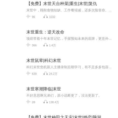
【免费】末世天台种菜|重生|末世|复仇
末世中，顾秋食物短缺、工作餐缩减，还多次险丧命。意外重生回高中，面对恶毒继妹柳若颜的欺凌，她奋起反抗。看她如何在末世与过去改写命运，开启逆袭人生。
96
1032
末世重生：逆天改命
项煜带着十年末世记忆，手握预知未来的底牌，更意外激活无限储物空间。囤积物资、打造安全屋、猎杀变异体、清算旧仇……这一次，她不再是任人宰割的蝼蚁。在这绝望废土之上，她要以重生之躯，逆天改命，杀出一条属于自己的生存之路！
366
1.4万
末世鼠辈|科幻末世
科幻末世危机新人主播录制后期学习，有不足多多包容支持，音频仅供交流学习使用。【内容简介】末日、丧尸、个人、群体……我也看过一些末日题材的小说，咋说呢，总是觉得不太合情理，不太合乎逻辑。有人说科幻就别要逻辑了，太较真就不好看了。确实，包括...
639
24.2万
末世寒潮降临|末世
不好意思啊兄弟们，原小说断更了，没法更新了。
28
138.4万
【免费】末世种田之天灾|末世|婚恋|脑洞