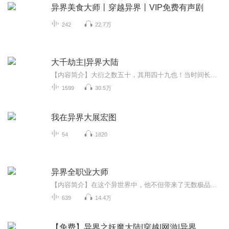
异界美食大师丨穿越异界丨VIP免费有声剧
242
22.7万
大千劫主|异界大陆
【内容简介】大衍之数五十，其用四十九也！当时间长河流淌万古，阴阳逆乱，时空轮转，苍穹震怒，雷霆降世，那其中之一的奇迹便由此而生！于是虚空裂开，一个普通青年穿越而来，以其血肉之躯，染红苍穹九重。【作者/主播简介】作者：弄蛇者，17K网文作者。...
1599
30.5万
我在异界大展宏图
54
1820
异界全职业大师
【内容简介】在这个异世界中，他不但带来了无数极品材料，还精通几乎所有的生活技能，最可怕的是，这家伙同时还是一个空前绝后的魔法天才！【作者/主播】作者：庄毕凡，网络小说作家。主播：绮梦音坊【购买须知】1、本作品为付费有声书，前84集为免费试听...
639
14.4万
【免费】异界之妖魔大陆|穿越|网游|异界