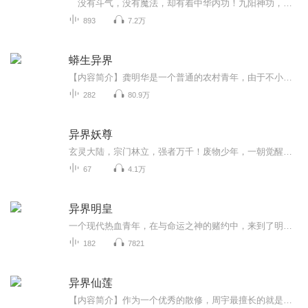
没有斗气，没有魔法，却有着中华内功！九阳神功，将神做马来骑！ 穿越来到异界做皇帝也在乎。却立志做个风流霸王！没有敌手。侮辱华夏之人者下场，生不如死。 幽默诙谐爽快，这是某位牲口对本书的评价！ 一位性格极尽霸道，人品特别光辉的秦辉...
893
7.2万
蟒生异界
【内容简介】龚明华是一个普通的农村青年，由于不小心出了车祸，然后就附生到了蟒蛇身上，后来又穿越到了异界，开始了他不一般的蟒蛇生活.....【作者/主播简介】作者：Cena，网络小说作家。主播：行十一。【购买须知】1、本作品为付费有声书，前33集为免费...
282
80.9万
异界妖尊
玄灵大陆，宗门林立，强者万千！废物少年，一朝觉醒。败天骄，镇妖邪，横扫无敌！看盖世妖尊如何碾压各路天才，逆天崛起，纵横寰宇，成就至尊。
67
4.1万
异界明皇
一个现代热血青年，在与命运之神的赌约中，来到了明朝末年，做了明朝最后一个皇帝朱由检。他是否能够凭借着他对历史的了解挽回大明王朝灭亡的**呢？此时大明内外矛盾丛丛：朝堂阉党作乱；各省官员良莠不齐；陕西**在即；东北后金虎视眈眈。随着主角的到来，这个世界，整个社会是否也会随着变化，...
182
7821
异界仙莲
【内容简介】作为一个优秀的散修，周宇最擅长的就是自力更生，所以即使一不小心穿越到了异界，他也能闯出一番属于自己的天地。【作者/主播】作者：想念思无邪，网络小说作家。主播：大壮工作室【购买须知】1、本作品为付费有声书，前51集为免费试听，购买...