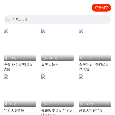
打开APP
异界之大11
2.8万
228.3万
2.1万
免费|神临异界|异界
异界大领主
血屠异界 | 奇幻类异
大陆
界大陆
1.7万
2万
23.4万
异界大探险家
知识改变异界|异界大
恐龙大军在异界