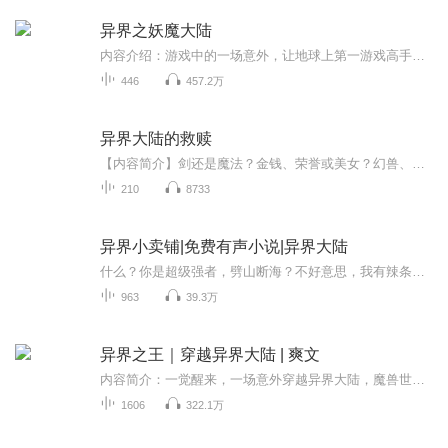
异界之妖魔大陆
内容介绍：游戏中的一场意外，让地球上第一游戏高手夜冥来到一个妖魔横行的世界，这未知的世界中，人类与妖魔相互争斗、掠夺、仇视，人类捕杀妖魔，妖魔吞噬人类，这种场景如同家常便饭，每天在这世界上发生融妖学徒、融妖士、融妖者、融妖灵者、融妖王者、融妖皇者、融妖宗者、融妖尊者，且看携带着奇异游戏系统的夜冥如何横行在弱肉强食的残酷世界。作者介绍：尹道長，17K小说网作者，作品有《虚拟战争》、《异界之妖魔大陆》《寰宇法神》等主播介绍：朋友圈中圈，有声小说播讲者，代表作品《人性的枷锁》《面纱》
446
457.2万
异界大陆的救赎
【内容简介】剑还是魔法？金钱、荣誉或美女？幻兽、领主、争霸，神魔？当然不止这些，最重要的还是无敌！【作者/主播简介】作者：魄罗的小饼干，网络小说作家。主播：声优工作室【购买须知】1、本作品为付费有声书，前35集为免费试听，购买成功后，即可收...
210
8733
异界小卖铺|免费有声小说|异界大陆
什么？你是超级强者，劈山断海？不好意思，我有辣条，吃一根，灵力暴涨。你能御剑飞行？不好意思，我有心爱的小摩托，无视地形，无视重力！还不堵车。你老爹背景雄厚？不好意思，我老婆是超级强者的闺女！好看的皮囊千篇一律，有趣的灵魂万里挑一。灵武大...
963
39.3万
异界之王｜穿越异界大陆 | 爽文
内容简介：一觉醒来，一场意外穿越异界大陆，魔兽世界，两个身份，记忆融合杀出重围，逆天改命，循序渐进看男主一步步成长，成就异界之王
1606
322.1万