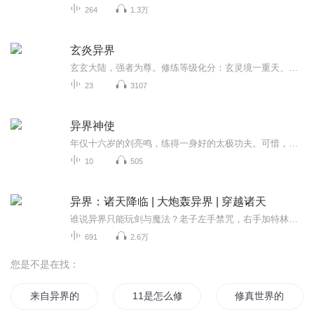
264
1.3万
玄炎异界
玄玄大陆，强者为尊。修练等级化分：玄灵境一重天、玄灵二重天、玄灵三重天、化玄境初期、中期、后期、颠峰、玄元境。叶凌天本是炎宗的一位长老，地位崇高，一身修为更是化玄颠峰，奈何被奸妄嫉妒，暗自打压，凌天一怒之下......
23
3107
异界神使
年仅十六岁的刘亮鸣，练得一身好的太极功夫。可惜，作为一个普普通通的学生，现实的世界显然只是他虚耗光阴的场所。在一个月色皎洁的中秋节晚上，伴随着绚丽的流星雨和美妙的歌声，一道离奇的月光居然把他“照”走了。自盘古开天辟地后，宇宙正面临着一场...
10
505
异界：诸天降临 | 大炮轰异界 | 穿越诸天
谁说异界只能玩剑与魔法？老子左手禁咒，右手加特林！老神仙？来颗仙丹尝尝？星际怪兽？送你一颗穿甲弹！没有繁文缛节，没有苦大仇深。在这个万界碰撞的大时代，我唯一的原则就是：能动手绝不BB，能用炮绝不用法！带你领略最爽、最颠覆的异界之旅！
691
2.6万
您是不是在找：
来自异界的11
11是怎么修真的
修真世界的11帝