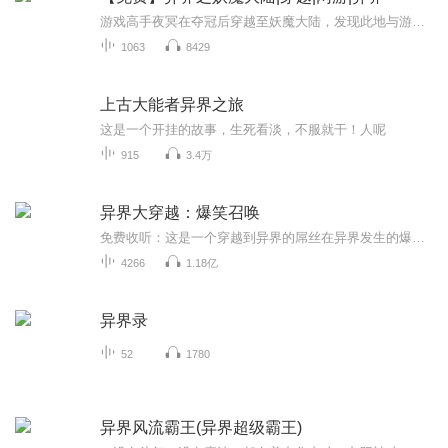
游戏高手夜冥在夺冠后穿越至妖魔大陆，发现此地与游戏世界相似。他附身的原主是个纨绔，而他将凭借游戏经验，在这弱肉强食的世界开启新冒险，探寻自身命运。
1063
8429
上古大能者异界之旅
这是一个开挂的故事，生死看淡，不服就干！人呢
915
3.4万
异界大穿越：爆笑召唤
免费收听：这是一个穿越到异界的屌丝在异界发生的爆笑故事 新书推荐：超级猛将大召唤 召唤无天佛祖开干 点击链接收听 穿越了都有系统，我也有 想知道我的系统可以做出什么吗， 加特林秒杀他国城池 召唤关羽来干他 还有漂亮妹子，来吧兄弟们这是一个穿越到...
4266
1.18亿
异界录
52
1780
异界风流霸王(异界超级霸王)