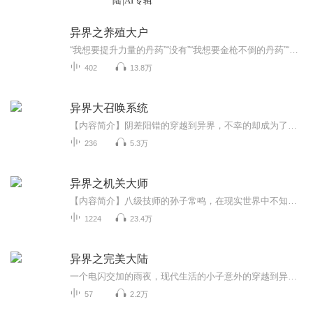
陆|AI专辑
异界之养殖大户
“我想要提升力量的丹药”“没有”“我想要金枪不倒的丹药”“没有”“我想要刀枪不入的铠甲”“没有”“那你这有什么！？？”某人终于忍不住怒吼起来！“我这里有吃了以后身强力壮刀枪不入的烤巨龙肉，我这有让你直接变身火系法圣的凤凰水煮蛋，涂抹到那...
402
13.8万
异界大召唤系统
【内容简介】阴差阳错的穿越到异界，不幸的却成为了一座斗兽场最底层的斗士，与野兽搏斗，换取生存的一点点口粮。金手指虽有，无奈，光是启动能源便耗费了一年的时间才完成，还好，金手指很给力厚积薄发，不但能够学习到各种技能，更能让他穿越到前世不同...
236
5.3万
异界之机关大师
【内容简介】八级技师的孙子常鸣，在现实世界中不知该如何追寻自己的梦想。一本机关天书，带常鸣进入机关师的世界。内置的终极机关师培养系统，让常鸣走上了最强机关师之路。机关天翼、机关兽、机关神龙……看常鸣立足机关师至高之巅，翱翔长空，俯看世界...
1224
23.4万
异界之完美大陆
一个电闪交加的雨夜，现代生活的小子意外的穿越到异界。随着这个婴儿的诞生，结果发生了一系列的神奇遭遇，最终问鼎完美大陆。。。。...
57
2.2万