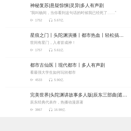
神秘复苏|悬疑惊悚|灵异|多人有声剧
“我叫杨间，当你看到这句话的时候我已经死了……”
1752
5.67亿
星痕之门丨头陀渊演播丨都市热血丨轻松搞笑丨第九特区作者新作丨VIP免费多人有声剧
世间有星门，入者皆成神！
1757
5.61亿
都市古仙医丨现代都市丨多人有声剧
看最强大学生如何玩转都市
4533
5.90亿
完美世界|头陀渊讲故事多人版|辰东三部曲|遮天后传|圣墟前传
辰东经典代表作，热播动漫原著
3867
16.98亿