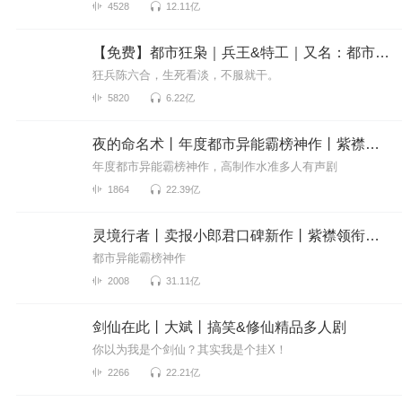
4528
12.11亿
【免费】都市狂枭｜兵王&特工｜又名：都市之最强狂兵版
狂兵陈六合，生死看淡，不服就干。
5820
6.22亿
夜的命名术丨年度都市异能霸榜神作丨紫襟领衔有声剧
年度都市异能霸榜神作，高制作水准多人有声剧
1864
22.39亿
灵境行者丨卖报小郎君口碑新作丨紫襟领衔多人有声剧
都市异能霸榜神作
2008
31.11亿
剑仙在此丨大斌丨搞笑&修仙精品多人剧
你以为我是个剑仙？其实我是个挂X！
2266
22.21亿