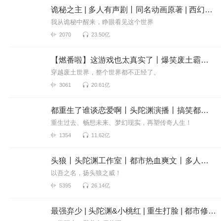
诡秘之主 | 多人有声剧丨同名动画原著 | 西幻克苏鲁 | 乌贼作品
我从诡秘中醒来，睁眼看见这个世界
2070
23.50亿
【燃番啦】这游戏也太真实了丨爆笑废土霸榜神作丨紫襟剧社制作
穿越废土世界，整个世界都不正经了。
3061
20.61亿
都重生了谁谈恋爱啊丨头陀渊演播丨搞笑都市丨穿越重生丨VIP免费 | 精品 | 多人有声剧
重生过去、畅想未来、梦幻现实，再塑传奇人生！
1354
11.62亿
头狼丨头陀渊工作室丨都市热血爽文丨多人有声剧
以吾之名，扬头狼之威！
5395
26.14亿
最强弃少 | 头陀渊&小桃红 | 重生打脸 | 都市修真