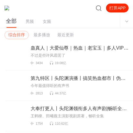
打开APP
全部
男频
女频
综合排序
最多播放
最近更新
蛊真人｜大爱仙尊｜热血｜老宝玉｜多人VIP免费有声剧
不过是些许风霜罢了
3434
19.08亿
第九特区丨头陀渊演播丨搞笑热血都市丨伪戒丨VIP免费多人有声剧
今年最值得听的有声书
2813
44.37亿
大奉打更人丨头陀渊领衔多人有声剧|畅听全集|王鹤棣、田曦薇主演影视剧原著|卖报小郎君
王鹤棣、田曦薇主演影视剧原著，畅听全集
1754
110.62亿