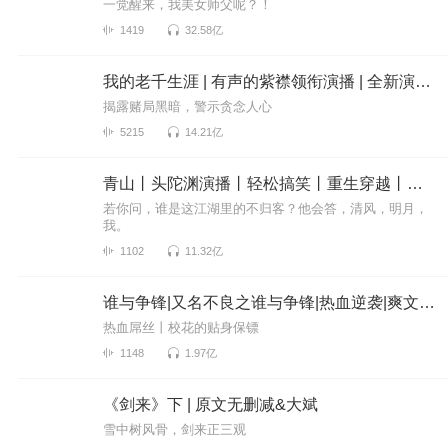
一觉醒来，我美女师父呢？！
1419
32.58亿
我的老千生涯 | 有声的紫襟领衔演播 | 全新演绎多人有声剧 | VIP免费
揭露赌局黑暗，警示贪念人心
5215
14.21亿
青山丨头陀渊演播丨轻松搞笑丨重生穿越丨古代权谋丨VIP免费 | 多人有声剧
若你问，谁是这江湖里的不归客？他会答，清风，明月，
我。
1102
11.32亿
谁与争锋|又名不良之谁与争锋|热血逆袭|爽文爆笑|会员免费
热血屌丝丨校花的贴身保镖
1148
1.97亿
《剑来》下 | 原文无删减&大斌
雪中树风骨，剑来正三观