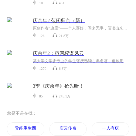
10
461
庆余年2 范闲归京（新）
原创作者“边度”——个人喜好，闲来无事，便读出来给大家分享。多分享，多更新北齐归来，家未至，阴谋却显，原来，这一切的一切全部都是二皇子在背后操盐。使团遭劫，言冰云背叛。一剑穿腹，却侥幸未死的范闲，又遭叛国罪臣的污蔑，如此情形下，他又当如...
126
21.8万
庆余年2：范闲权谋风云
某大学文学史专业的学生张庆熟读古典名著，但他用现代观念剖析古代文学史的论文命题不被叶教授所认可。为了让叶教授成为自己的研究生导师，张庆决定通过写小说的方式，进一步阐述自己想要表达的观点。 在他的小说中，身世神秘的少年——范闲，自小跟随奶奶...
1270
6.8万
3季《庆余年》抢先听！
85
245.1万
您是不是在找：
异能重生西门庆
庆云传奇
一人有庆