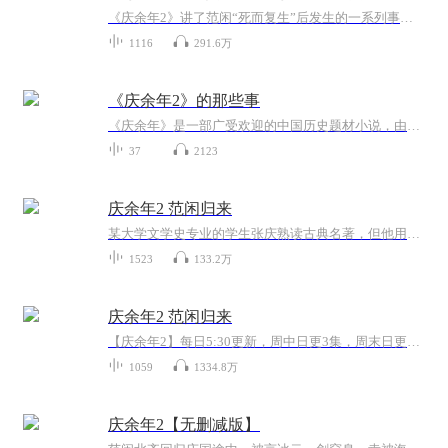
《庆余年2》讲了范闲“死而复生”后发生的一系列事件。《庆余年》第一季结尾处，范闲被言冰云一剑刺死，其实所谓的被刺其实是范闲跟言冰云两人预先计划好的情节，目的就是蒙蔽二皇子手下谢必安等人，用“假死”为脱身创造可能。因为关键时刻“刺杀”范闲有...
1116
291.6万
《庆余年2》的那些事
《庆余年》是一部广受欢迎的中国历史题材小说，由猫腻所著，讲述了范闲这个年轻人在庆国的历险故事。它不仅拥有深厚的历史背景，还融入了政治斗争、武侠元素和丰富的人物塑造。如果你已经对第一部的故事着迷，那么第二部的播客专辑无疑将是一个绝佳的选择...
37
2123
庆余年2 范闲归来
某大学文学史专业的学生张庆熟读古典名著，但他用现代观念剖析古代文学史的论文命题不被叶教授所认可。为了让叶教授成为自己的研究生导师，张庆决定通过写小说的方式，进一步阐述自己想要表达的观点。在他的小说中，身世神秘的少年——范闲，自小跟随奶奶...
1523
133.2万
庆余年2 范闲归来
【庆余年2】每日5:30更新，周中日更3集，周末日更6集精彩文学作品，同人版小说作者：边度（非猫腻）演播：悠悠心怡声明：此小说原著版权归原著相关个人或组织所有，本有声音频仅供学习交流，严禁用于商业用途。如果侵权，请及时联系。因为自己特别喜欢【庆...
1059
1334.8万
庆余年2【无删减版】