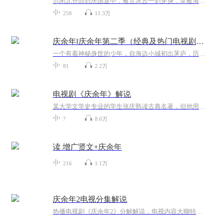
范闲北齐回归庆国途中，被言冰云一剑穿身，幸被海棠朵朵所救，引发一连串惊天动地的事故！
258
11.3万
庆余年‖庆余年第二季（经典及热门电视剧情解析）
一个有着神秘身世的少年，自海边小城初出茅庐，历经家族、江湖、庙堂的种种考验、锤炼的故事。 某大学文学史专业的学生张庆熟读古典名著，但他用现代观念剖析古代文学史的论文命题不被叶教授所认可。为了让叶教授成为自己的研究生导师，张庆决定通过写小说...
81
2.2万
电视剧《庆余年》解说
某大学文学史专业的学生张庆熟读古典名著，但他用现代观念剖析古代文学史的论文命题不被叶教授所认可。为了让叶教授成为自己的研究生导师，张庆决定通过写小说的方式，进一步阐述自己想要表达的观点。 在他的小说中，身世神秘的少年——范闲，自小跟随奶奶生活在海边小城澹州，随着一位老师的突然造访，他看似平静的生活开始直面重重的危机与考验。在神秘老师和一位蒙眼守护者的指点下，范闲熟识药性药理，修炼霸道真气并精进武艺，而后接连化解了诸多危局。因对身世之谜的好奇，范闲离开澹州，前赴京都。 在京都，范闲饱尝人间冷暖并坚守对正义、良善的坚持，书写了一段光彩的人生传奇。
7
8.6万
读 增广贤文+庆余年
216
1.1万
庆余年2电视分集解说
热播电视剧《庆余年2》分解解说，电视内容大聊特聊。我说我的，你来听听，可以提出你的不同感受。个人论点。