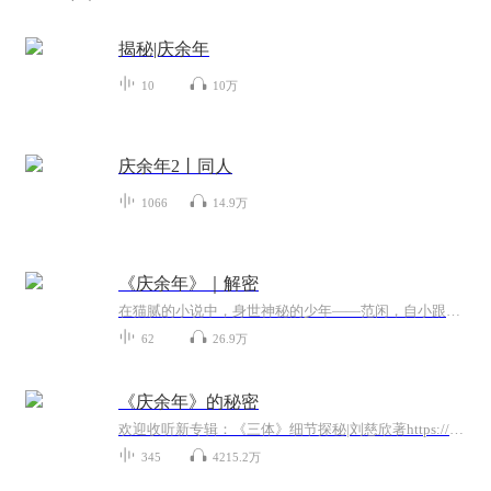
揭秘|庆余年
10
10万
庆余年2丨同人
1066
14.9万
《庆余年》｜解密
在猫腻的小说中，身世神秘的少年——范闲，自小跟随奶奶生活在海边小城澹州，随着一位老师的突然造访，他看似平静的生活开始直面重重的危机与考验。在神秘老师和一位蒙眼守护者的指点下，范闲熟识药性药理，修炼霸道真气并精进武艺，而后接连化解了诸多危...
62
26.9万
《庆余年》的秘密
欢迎收听新专辑：《三体》细节探秘|刘慈欣著https://www.ximalaya.com/album/73042553“《庆余年》的秘密”这张专辑关注猫腻的小说《庆余年》和同名电视剧。这部古装剧第一季是由孙皓执导，张若昀、李沁、陈道明、吴刚、李小冉、辛芷蕾、李纯、宋轶等主演...
345
4215.2万