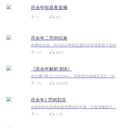
庆余年惊喜夜直播
2
324
庆余年二范闲归来
免费收听哦，你们的点赞和五星好评是我更新下去的动力，评论区多多评论哦，不足之处可以点出来北齐归来，家未至，阴谋却显，原来，这一切的一切全部都是二皇子在背后操盘。使团遭劫，言冰云背叛。一剑穿腹，却侥幸未死的范闲，又遭叛国罪臣的污蔑，如此情...
531
886万
《庆余年解析演绎》
加主播Q群:623256504 1、范闲真的就被言冰云一剑刺死了吗？2、言冰云真的投靠二皇子了吗？3、叶轻眉的死真的成为解不开的谜团了吗？4、隐没在京都城内的大宗师到底是谁？5、如果可以，你最希望范闲跟谁成婚呢？林婉儿？司理理？海棠朵朵？6、机关算尽的二皇子是否能碾压驻扎在东夷城的大皇子和太子而夺得皇位呢？7、庆帝、陈萍萍、范建他们之间有着哪些不为人知的秘密呢？8、影子到底是谁呢？ .......贺大叔带你解开庆余年重重谜...
272
4320.9万
庆余年2 范闲归京
张若昀同名影视续集免费收听作者：边度演播新手：史卢米还记得在那个秋天，我躺在金色的麦田想着有一天，我的作品能有人评论点赞。没有评论点赞怎么办，希望这个声音能够带你入眠。有声知识：演播分为四个等级，普级、平级、封级、侠级。又分为四个读法，...
5
7.2万