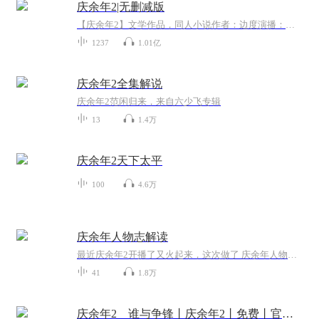
庆余年2|无删减版
【庆余年2】文学作品，同人小说作者：边度演播：悠悠心怡声明：此书原著版权归原著相关个人或组织所有，本有声音频仅供学习交流，严禁用于商业用途。因为自己特别喜欢【庆余年】的电视剧，苦苦等不来第二部。就找来了小说先过过瘾，自己读的同时跟大家一起...
1237
1.01亿
庆余年2全集解说
庆余年2范闲归来，来自六少飞专辑
13
1.4万
庆余年2天下太平
100
4.6万
庆余年人物志解读
最近庆余年2开播了又火起来，这次做了 庆余年人物志大解读，前期做的 （庆余年全剧情大解读）非常精彩，包含第一部第二部完整剧情，欢迎各位听友去订阅打赏。
41
1.8万
庆余年2 谁与争锋丨庆余年2丨免费丨官场丨权谋丨