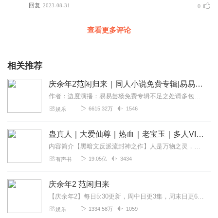
回复
2023-08-31
0
查看更多评论
相关推荐
庆余年2范闲归来｜同人小说免费专辑|易易芸杨
作者：边度演播：易易芸杨免费专辑不足之处请多包涵喜欢的小伙伴请订阅关注给个五星好评，不喜欢的也请手下留情，每日录音制作不易，您的支持就是加速更新的动力。北齐...
6615.32万
1546
娱乐
蛊真人｜大爱仙尊｜热血｜老宝玉｜多人VIP免费有声剧
内容简介【黑暗文反派流封神之作】人是万物之灵，蛊是天地真精。一个穿越者不断重生的故事。一个养蛊、炼蛊、用蛊的奇特世界。配音组（男角色）老宝玉旁白...
19.05亿
3434
有声书
庆余年2 范闲归来
【庆余年2】每日5:30更新，周中日更3集，周末日更6集精彩文学作品，同人版小说作者：边度（非猫腻）演播：悠悠心怡声明：此小说原著版权归原著相关个人或组织所有，...
1334.58万
1059
娱乐