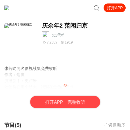
打开APP
庆余年2 范闲归京
史卢米
7.23万
1919
张若昀同名影视续集免费收听
作者：边度
演播新手：史卢米
还记得在那个秋天，我躺在金色的麦田
想着有一天，我的作品能有人评论点赞。
没有评论点赞怎么办，希望这个声音能够带你入眠。
打
开
A
P
P，完整收听
有声知识：演播分为四个等级，普级、平级、封级、侠级。又分为
四个读法，分别为升调读、大声朗读、齐刷刷读、霸峦读。而本人
不才，勉强够的上｛侠级｝又因为是｛霸峦读｝所以我是【侠级霸
峦读】请多关照。
节目(5)
切换顺序