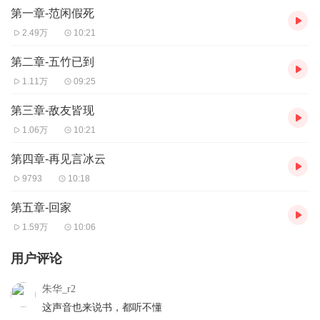
第一章-范闲假死
2.49万
10:21
第二章-五竹已到
1.11万
09:25
第三章-敌友皆现
1.06万
10:21
第四章-再见言冰云
9793
10:18
第五章-回家
1.59万
10:06
用户评论
朱华_r2
这声音也来说书，都听不懂