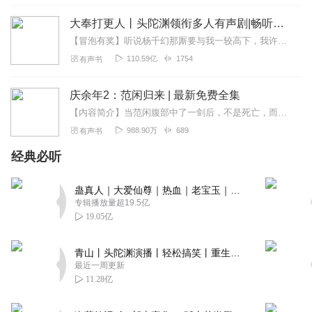
大奉打更人丨头陀渊领衔多人有声剧|畅听全集|王鹤棣、田曦薇主演影视剧原著|卖报小郎君
【冒泡有奖】听说杨千幻那厮要与我一较高下，我许七安要开始装叉了！快进入声音播放页戳下方输入框，冒个泡偷偷告诉我，我要用哪些诗词才能胜过他？说得好的，有赏！202...
110.59亿
1754
有声书
庆余年2：范闲归来 | 最新免费全集
【内容简介】当范闲腹部中了一剑后，不是死亡，而是重生。不止一次的被人算计，当做棋子，是范闲一步步地蜕变。待他重返之日，便是那些人付出代价之时，当他想与那些人真正...
988.90万
689
有声书
经典必听
蛊真人｜大爱仙尊｜热血｜老宝玉｜多人VIP免费有声剧
专辑播放量超19.5亿
19.05亿
青山丨头陀渊演播丨轻松搞笑丨重生穿越丨古代权谋丨VIP免费 | 多人有声剧
最近一周更新
11.28亿