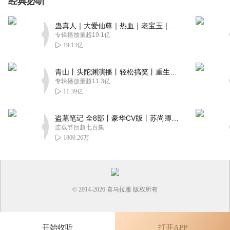
经典必听
蛊真人｜大爱仙尊｜热血｜老宝玉｜多人VIP免费有声剧
专辑播放量超19.1亿
19.13亿
青山丨头陀渊演播丨轻松搞笑丨重生穿越丨古代权谋丨VIP免费 | 多人有声剧
专辑播放量超11.3亿
11.39亿
盗墓笔记 全8部丨豪华CV版丨苏尚卿&边江 领衔 多人有声剧丨冠声文化丨南派三叔
连载节目超七百集
1800.26万
© 2014-
2026
喜马拉雅 版权所有
开始收听
打开APP