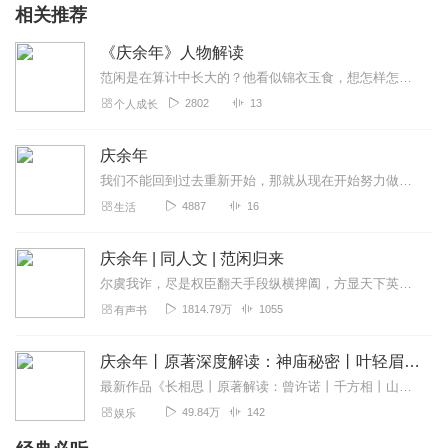
相关推荐
《庆余年》人物解读
范闲是在算计中长大的？他看似锦衣玉食，想怎样怎样？实际身在险地？
2802
13
个人成长
庆余年
我们不能回到过去重新开始，那就从现在开始努力做起，珍惜余下的美好时光。
4887
16
生活
庆余年 | 同人文 | 范闲归来
尔虞我诈，尽是权臣翻天手段纵横捭阖，方显天下英雄本色言冰云的那一剑刺出了京都更加繁华的开端。新篇章的开始，伴随着阴暗之中的血雨腥风，夹杂着庆国之中，最危险的一切...
1814.79万
1055
有声书
庆余年丨原著深度解读：神庙秘密丨叶轻眉庆帝 原创
最新作品《长相思丨原著解读：曾许诺丨千方相丨山海经原创》《庆余年》这部小说，开始不太火爆，后来改编成电视剧可谓是火遍了大江南北。很多人看了《庆余年》都觉得有穿...
49.84万
142
娱乐