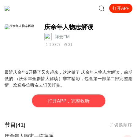
打开APP
庆余年人物志解读
祥云FM
1.88万
31
最近庆余年2开播了又火起来，这次做了 庆余年人物志大解读，前期
做的 （庆余年全剧情大解读）非常精彩，包含第一部第二部完整剧
情，欢迎各位听友去订阅打赏。
打
开
A
P
P，完整收听
节目(41)
切换顺序
庆余年人物志—陈萍萍