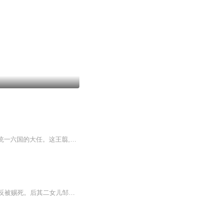
心兴秦,六国当灭。上界九天应元雷神普化天尊奉玉帝敕旨、千佛牒文下界,托生为王翦,承担统一六国的大任。这王翦,奏请秦始皇御驾亲征。首战赵国界牌关,杀死廉颇之子廉杰,赵军大败。秦兵长驱直入燕国,孙膑的父亲孙操、两位哥哥孙龙和孙虎,一家三口、父子三人...
邹王后身为王后，却心肠狠毒，趁齐春王封孙膑为亚父为他庆功之际，用毒酒害孙膑不成，反被赐死。后其二女儿邹赛花，被闵王册封为妃子，住进西宫，从此，奸臣当道，国无宁日。邹赛花利用闵王的荒淫，进谗言绞杀了正宫刘王后，夺得了王后位置。这位邹王后，...