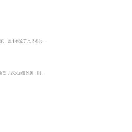
童书业先生《春秋史》，会通，求真，以经定传，以传正说，“言春秋者，考索之精，去取之慎，盖未有逾于此书者矣。”依字行腔，依义行调。有声阅读，含章可贞！以吟诵通读中华优秀文化原典，以吟诵引领更深层次的自由阅读，以吟诵还原汉诗文最本真的读书声...
主要写云蒙山王禅老祖之徒孙膑下山到魏国，师弟庞涓已在魏国作了驸马，因担心孙膑超过自己，多次加害孙膑，削去孙膑双足，诱他写出天书三卷。孙膑在危难中打开师傅给的金盒，假装疯魔才逃出魏国，后被齐国封为军师，带兵伐魏，杀死庞涓。