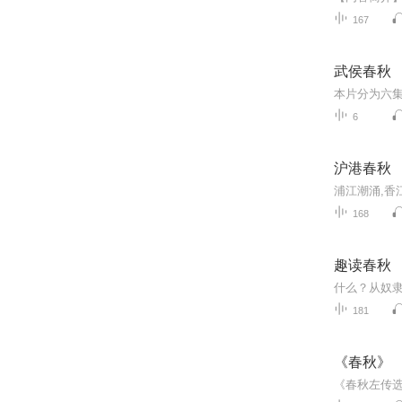
167
武侯春秋
6
沪港春秋
浦江潮涌,香
168
趣读春秋
181
《春秋》
《春秋左传