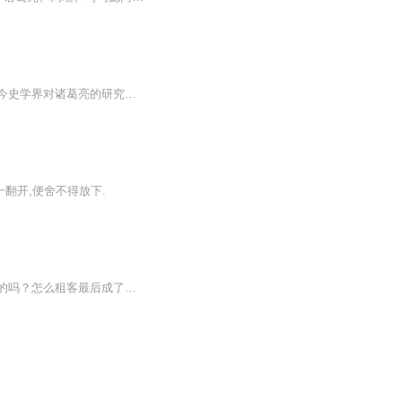
本片分为六集，按照时间顺序讲述诸葛亮的一生，把《三国演义》中的故事、史书记载和当今史学界对诸葛亮的研究交织在一起，用观众耳熟能详的《三国演义》故事为引子，用史书记载和史学家的研究来诠释历史，揭示一些鲜为人知的历史真相。另外，本片还有很多独家的发现。...
一翻开,便舍不得放下.
什么？从奴隶到宰相？这么牛的吗？烽火戏诸侯背后的隐藏着怎样的秘密？国家也是可以租的吗？怎么租客最后成了户主？打仗的时候要先预约？所有的人都要遵守步骤。春秋是这么打仗的吗？你家的姓氏起源于哪里？所有的秘密，都在趣读春秋里