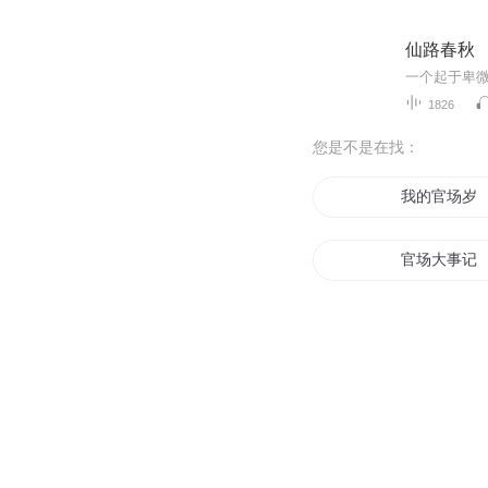
仙路春秋
1826
您是不是在找：
我的官场岁
官场大事记
修真者在官
一路官场
重生之官场