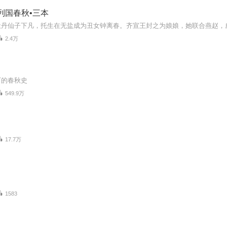
列国春秋•三本
2.4万
下的春秋史
549.9万
17.7万
1583