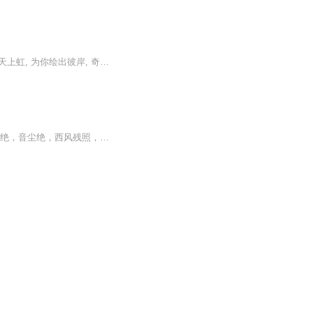
关于爱和友谊, 梦想和幻灭; 穿行于蓝色星球上的生命的印记... 让我在水之国, 以字为歌。借天上虹, 为你绘出彼岸, 奇特却相似的生灵。第一章 别样之旅第二章 飞往荷兰第三章 初来乍到第四章 等待的日子第五章 浮光掠影第六章 卖画生涯第七章 地上的天堂第八...
“箫声咽，秦娥梦断秦楼月，秦楼月、年年柳色，灞陵伤别！乐游原上清秋节，咸阳古道音尘绝，音尘绝，西风残照，汉家陵阙。” 这阙“忆秦娥”，在词坛上享有盛名，固然作词人李太白的绝代才华，高古风致，足堪傲视百代！但长安为中国名城，自汉以来，多...