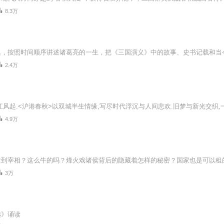
8.3万
2.4万
江风起.<沪港春秋>以双城半生情缘,写尽时代浮沉与人间悲欢.旧梦与新光交织,
4.9万
3万
选》诵读