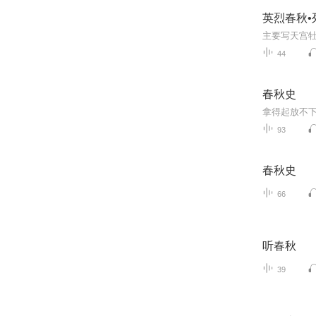
英烈春秋•
44
春秋史
拿得起放不
93
春秋史
66
听春秋
39