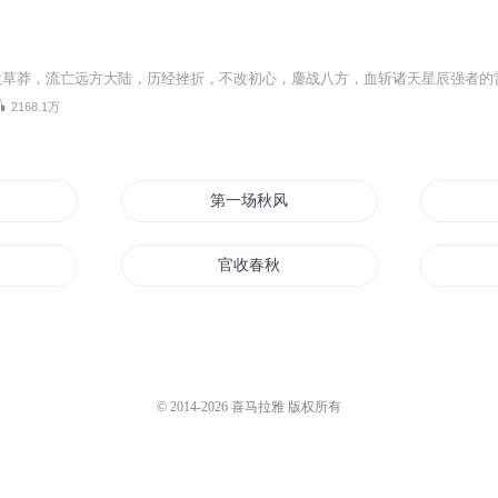
2168.1万
月
第一场秋风
官收春秋
场
官场风云
异界官场
© 2014-
2026
喜马拉雅 版权所有
鬼才
盛世官场