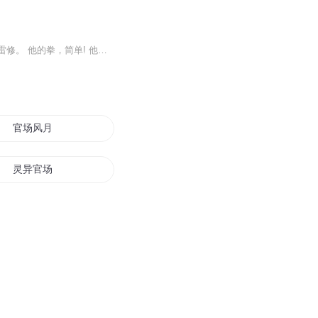
一个起于卑微草莽，流亡远方大陆，历经挫折，不改初心，鏖战八方，血斩诸天星辰强者的雷修。 他的拳，简单! 他的拳，直接! 他的拳，粗暴! 他紧握着鲜血淋漓的拳头，看向星空的尽头，依旧脊梁挺直，目光如电，仰天咆哮。 我的最后一个对手，是谁? 虽是仙侠...
官场风月
灵异官场
官场修仙录
官场之风流人生
官场九重天