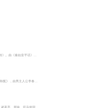
《锋剑春秋》或谓黄淦撰，约作于嘉庆初期，晚出本改名为《后列国志》、《万仙斗法兴秦传》。由《秦始皇平话》发展而来。书述天运轮回，生杀有定，嬴秦必将一统六国，生灵难免涂炭。孙膑欲报父兄仇，救燕齐民，逆天而行，与王翦、海潮、毛奔对阵，神怪法宝...
《春秋配》是清代白话长篇才子佳人小说。四卷十六回。不题撰人。成书于清初。 书题《春秋配》，由男主人公李春发、女主人公姜秋莲、张秋联的姓名中之“春”与“秋”构成。书题似为才子佳人小说，故事的结局也是李春发与姜、张二位小姐结为夫妇，但小说情节...
【内容简介】现代人方离穿越到“春秋大陆”，获得召唤异能，率三国群英决战春秋战国名将。诸葛亮、周瑜、司马懿同朝为官，曹操、刘备、孙策共聚一堂，四大都督，五虎上将、五子良将并肩作战，同赴沙场。齐楚燕韩赵魏秦数百年精英汇聚一朝，争雄天下，秦有...