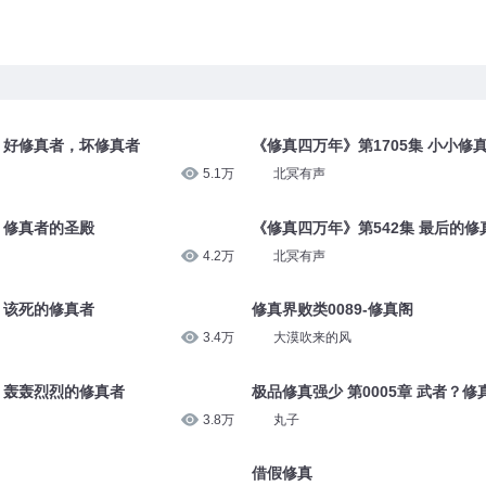
集 好修真者，坏修真者
《修真四万年》第1705集 小小修
5.1万
北冥有声
集 修真者的圣殿
《修真四万年》第542集 最后的修
4.2万
北冥有声
集 该死的修真者
修真界败类0089-修真阁
3.4万
大漠吹来的风
集 轰轰烈烈的修真者
极品修真强少 第0005章 武者？修
3.8万
丸子
借假修真