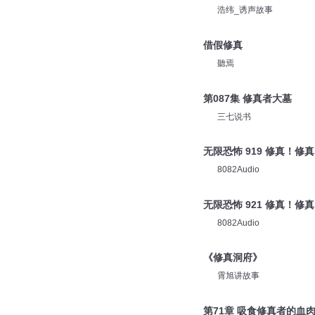
浩纬_诱声故事
借假修真
聽焉
第087集 修真者大墓
三七说书
无限恐怖 919 修真！修
8082Audio
无限恐怖 921 修真！修
8082Audio
《修真洞府》
霄旭讲故事
第71章 吸食修真者的血