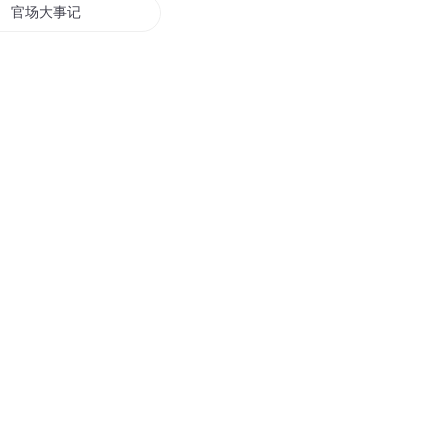
官场大事记
平凡的官场生活
异能高手在官场
官场九重天
官场新生代
重生之官场鬼才