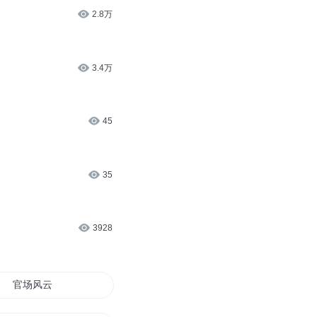
2.8万
3.4万
45
35
3928
官场风云