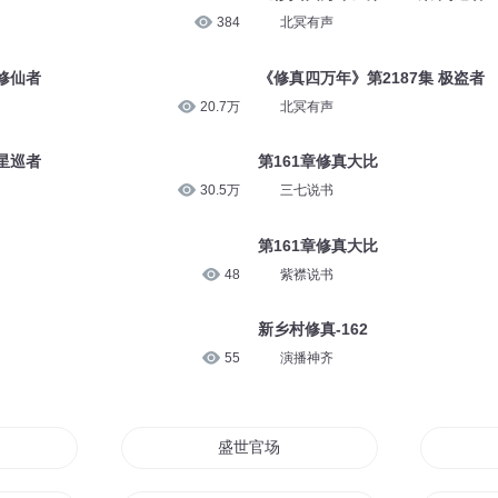
384
北冥有声
修仙者
《修真四万年》第2187集 极盗者
20.7万
北冥有声
星巡者
第161章修真大比
30.5万
三七说书
第161章修真大比
48
紫襟说书
新乡村修真-162
55
演播神齐
人生
盛世官场