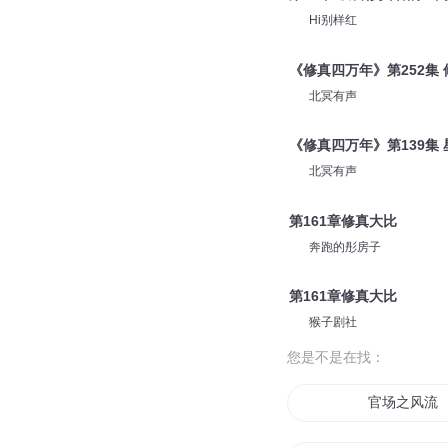
Hi别样红
《修真四万年》第252集 
北冥有声
《修真四万年》第139集 
北冥有声
第161章修真大比
奔跑的彤房子
第161章修真大比
猴子剧社
您是不是在找：
官场之风流