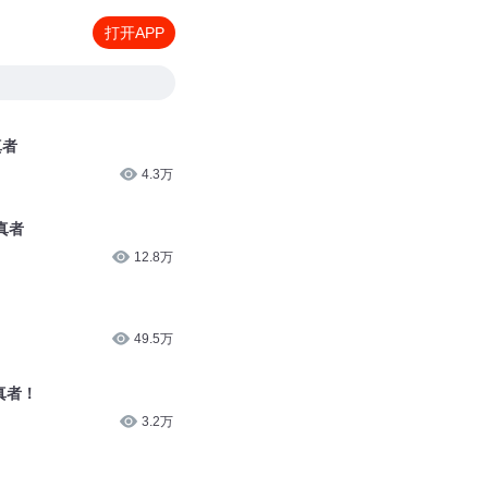
打开APP
真者
4.3万
真者
12.8万
49.5万
真者！
3.2万