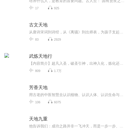
培养什么人，是教育的首要问题。古人云：“国有贤良之士众，则国家之治厚；贤良之士寡，则国家之治薄。”从历史和现实的角度看，任何国家、任何社会，其维护政治统治、维系社会稳定的基本途径无一不是通过教育。我国是中国共产党领导的社会主义国家，这就...
17
925
古文天地
从唐诗宋词到诗经，从《离骚》到出师表，为孩子支起一片古文天地！
83
2929
武炼天地行
【内容简介】超凡入圣，破圣引神，出神入化，炼化还虚。这是我们的江湖，我们的时代，我们的战斗，这是我们的天地。且看一名小人物是如何乘势崛起，带着自己的挚爱与六名狐朋狗党将整个江湖搅的天翻地覆，在江湖中留下重重的一笔。【作者/主播】作者：降落...
809
1.7万
芳香天地
用古老的中医智慧去认识植物、认识人体、认识生命与健康，从而更加从容地拥抱自然、面对成长。让我们能带着优雅安稳的内心，走过风雨繁华的动荡世界，转身有一路芳香。
106
6075
天地九重
他告诉我们：成功之路并非一飞冲天，而是一步一步、不懈不怠的结果。对于进入太空的所经、所历、所见、所感，杨利伟不遗余力地作了迄今为止最为全面和详尽的描述。我们可以读到，他乘坐太空飞船时奇妙的身体感受，他在太空飞行14圈，经历了地球上14个昼夜...