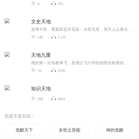
9
451
文史天地
宠辱不惊，看庭前花开花落；去留无意，望天上云卷云舒。
135
2.1万
天地九重
我的第一次高教单飞，是我们飞行学院的院长检查的。降落后院长问我感觉怎么样。我说：还可以吧。院长说：整个一个突击队员。当时说的我摸不着头脑，心道，坏了...我驾驭的强击机是双发动机的，我记得特别清楚，我飞得很低，贴着白花花的地面高速前进。飞机...
76
2735
知识天地
208
8051
您是不是在找：
觉醒天下
末世之异能觉醒
神的觉醒