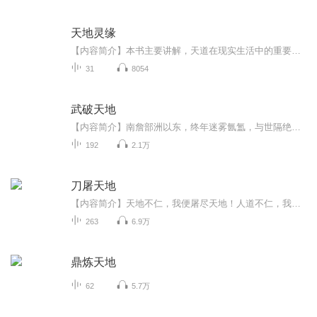
天地灵缘
【内容简介】本书主要讲解，天道在现实生活中的重要意义。以及我们的生活中有很多奇妙的现象，比如“梦”的问题，比如“去慢归快”的问题等等，以及食素的重要意义和养生保健的方法等等问题。 用简短的文字做了一些说明。希望读者从中得到启发，走向平安之...
31
8054
武破天地
【内容简介】南詹部洲以东，终年迷雾氤氲，与世隔绝，进出不能。这里不见日月星辰，不知春秋寒暑。灵气稀薄，资源匮乏，土地贫瘠，偏生毒虫猛兽横行，危险异常，苦不堪言。这便是罪地，结束罪地的噩梦是乌良辰不变的梦想。【作者/主播简介】作者：两面生，...
192
2.1万
刀屠天地
【内容简介】天地不仁，我便屠尽天地！人道不仁，我变杀伐一切！刀行之路，我欲苍天。用自己的刀，斩出属于自己的一片天地！【作者/主播简介】作者：罕天，网络小说作家。主播：板仙儿【购买须知】1、本作品为付费有声书，前70集为免费试听，购买成功后，...
263
6.9万
鼎炼天地
62
5.7万