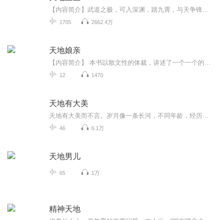
【内容简介】武道之极，可入深渊，踏九霄，与天争锋。登临至圣，方纳五行，混阴阳，执掌乾坤。风云尽在心中藏，天地为尊我自狂，人间处处波澜起，武行圣道至极强。原本家族中被视为废材的少年，却是身怀传说的逆天五行体质。七年未进，一朝激发，便在这以...
1705
2662.4万
天地娘亲
【内容简介】 本书以散文性的体裁，讲述了一个一个的日常生活小故事，如捣虾子、养蚕、叫魂、看场、吃面等，从而以清新流畅的语言，通过一个个趣味横生的故事，描述了一个跨世纪的母亲形象，展现其勤劳、善良、俭朴的农家妇女的品格及其智慧、勇毅、坚强的...
12
1470
天地有大美
天地有大美而不言。岁月像一条长河，不同年龄，经历不同的阶段，在不同的流域，看到不同的风景，在漫长的岁月里，领悟生命的意义。
46
6.1万
天地男儿
65
1万
精神天地