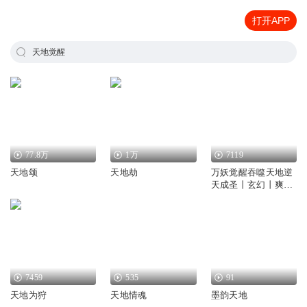
打开APP
天地觉醒
77.8万
1万
7119
天地颂
天地劫
万妖觉醒吞噬天地逆
天成圣丨玄幻丨爽文
丨免费
7459
535
91
天地为狩
天地情魂
墨韵天地