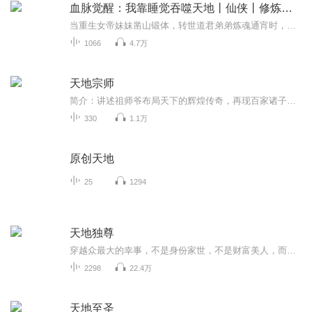
血脉觉醒：我靠睡觉吞噬天地丨仙侠丨修炼丨躺赢丨爽文
当重生女帝妹妹凿山锻体，转世道君弟弟炼魂通宵时，他在蛇窝里睡得打呼。三年后妹妹掀开兄长被窝准备封他当坐骑，却被一尾巴抽飞三座山头——这条天天摆烂的咸鱼蛇，怎么睡成了灭世妖尊？！
1066
4.7万
天地宗师
简介：讲述祖师爷布局天下的辉煌传奇，再现百家诸子各展所长，激荡殉国，纵横天下，探求乱世治理方案的精彩进程！
330
1.1万
原创天地
25
1294
天地独尊
穿越众最大的幸事，不是身份家世，不是财富美人，而是拥有自强不息，改变命运的本钱：绝佳的习武身躯！ 秦立穿越重生于一个武学基础绝佳的少年身上，身份低微，受人嘲笑！一边研习前世带来的神秘功法“先天紫气诀”，一边修炼这个世界上的至尊战技“唯...
2298
22.4万
天地至圣